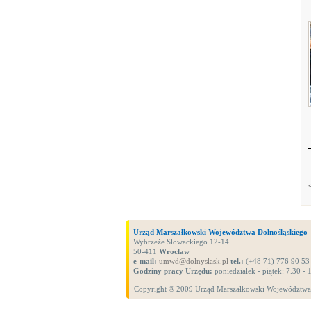
Urząd Marszałkowski Województwa Dolnośląskiego
Wybrzeże Słowackiego 12-14
50-411
Wrocław
e-mail:
umwd@dolnyslask.pl
tel.:
(+48 71) 776 90 53
Godziny pracy Urzędu:
poniedziałek - piątek: 7.30 - 
Copyright ® 2009 Urząd Marszałkowski Województwa