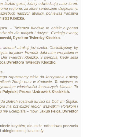
liczbie gości, którzy odwiedzają nasz teren.
ziomu regionu, za które serdecznie dziękujemy.
wszystkich naszych atrakcji, ponieważ Państwa
mistrz Kłodzka.
ejsca. –
Twierdza Kłodzko to obiekt o ponad
wiedzania dla małych i dużych. Czekają eventy,
owski, Dyrektor Twierdzy Kłodzko.
 arsenał atrakcji już czeka. Chcielibyśmy, by
yjęcia turystów. Powódź dała nam wszystkim w
Dni Twierdzy Kłodzko, 9 sierpnia, kiedy setki
pca Dyrektora Twierdzy Kłodzko.
ce.
atego zapraszamy także do korzystania z oferty
znikach-Zdroju oraz w Kudowie. To miejsca, w
staniem właściwości leczniczych klimatu. To
 Pełyński, Prezes Uzdrowisk Kłodzkich.
da złotych zostawili turyści na Dolnym Śląsku.
tóra ma przybliżyć region wszystkim Polakom i
u nie ucierpiała
– mówi J
akub Feiga, Dyrektor
gnięcie turystów, ale także odbudowa poczucia
ubiegłorocznej katastrofy.