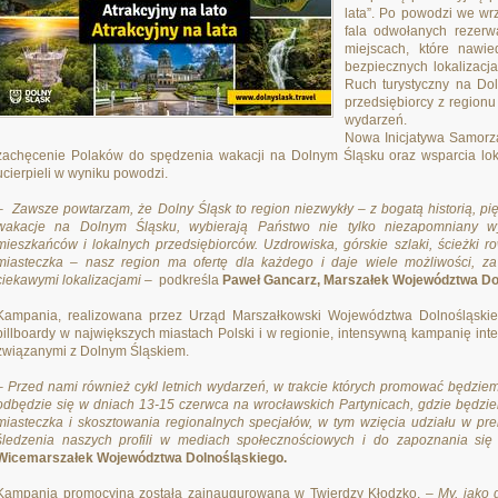
lata”. Po powodzi we wrz
fala odwołanych rezerwa
miejscach, które nawi
bezpiecznych lokalizacja
Ruch turystyczny na Dol
przedsiębiorcy z region
wydarzeń.
Nowa Inicjatywa Samorz
zachęcenie Polaków do spędzenia wakacji na Dolnym Śląsku oraz wsparcia lokal
ucierpieli w wyniku powodzi.
– Zawsze powtarzam, że Dolny Śląsk to region niezwykły – z bogatą historią, pi
wakacje na Dolnym Śląsku, wybierają Państwo nie tylko niezapomniany wy
mieszkańców i lokalnych przedsiębiorców. Uzdrowiska, górskie szlaki, ścieżki 
miasteczka – nasz region ma ofertę dla każdego i daje wiele możliwości, 
ciekawymi lokalizacjami
– podkreśla
Paweł Gancarz, Marszałek Województwa Do
Kampania, realizowana przez Urząd Marszałkowski Województwa Dolnośląskieg
billboardy w największych miastach Polski i w regionie, intensywną kampanię in
związanymi z Dolnym Śląskiem.
– Przed nami również cykl letnich wydarzeń, w trakcie których promować będziemy
odbędzie się w dniach 13-15 czerwca na wrocławskich Partynicach, gdzie będzi
miasteczka i skosztowania regionalnych specjałów, w tym wzięcia udziału w pr
śledzenia naszych profili w mediach społecznościowych i do zapoznania się
Wicemarszałek Województwa Dolnośląskiego.
Kampania promocyjna została zainaugurowana w Twierdzy Kłodzko. –
My, jako g