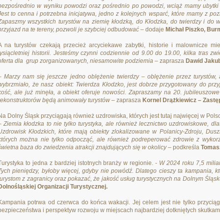
bezpośrednio w wyniku powodzi oraz pośrednio po powodzi, wciąż mamy ubytki w 
Jest to cenna i potrzebna inicjatywa, jedno z kolejnych wsparć, które mamy z po
Zapaszmy wszystkich turystów na ziemię kłodzką, do Kłodzka, do twierdzy i do 
przyjazd na te tereny, pozwoli je szybciej odbudować
– dodaje
Michał Piszko, Bur
A na turystów czekają przecież arcyciekawe zabytki, historie i malownicze mi
tysiącletniej historii. Jesteśmy czynni codziennie od 9.00 do 19.00, kilka tras z
oferta dla grup zorganizowanych, niesamowite podziemia
– zaprasza
Dawid Jakub
– Marzy nam się jeszcze jedno oblężenie twierdzy – oblężenie przez turystów, a
wybrzmiało, że nasz obiekt: Twierdza Kłodzko, jest dobrze przygotowany do prz
kość, ale już minęła, a obiekt oferuje nowości. Zapraszamy na 20. jubileuszowe 
rekonstruktorów będą animowały turystów
– zaprasza
Kornel Drążkiewicz – Zastę
Na Dolny Śląsk przyciągają również uzdrowiska, których jest tutaj najwięcej w Pols
– Ziemia kłodzka to nie tylko turystyka, ale również lecznictwo uzdrowiskowe, dl
Uzdrowisk Kłodzkich, które mają obiekty zlokalizowane w Polanicy-Zdroju, Dus
których można nie tylko odpocząć, ale również podreperować zdrowie z wykorzy
świetna baza do zwiedzenia atrakcji znajdujących się w okolicy
– podkreśla
Tomasz
Turystyka to jedna z bardziej istotnych branży w regionie. -
W 2024 roku 7,5 miliar
Tych pieniędzy, byłoby więcej, gdyby nie powódź. Dlatego cieszy ta kampania, k
turystom z zagranicy oraz pokazać, że jakość usług turystycznych na Dolnym Śląsk
Dolnośląskiej Organizacji Turystycznej.
Kampania potrwa od czerwca do końca wakacji. Jej celem jest nie tylko przycią
bezpieczeństwa i perspektyw rozwoju w miejscach najbardziej dotkniętych skutkami 