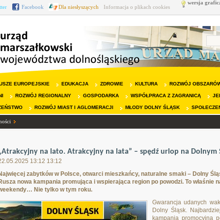
wersja grafic
tter
Facebook
Dla niesłyszących
Informacja o plikach cookies
USZE EUROPEJSKIE
EDUKACJA
ZDROWIE
KULTURA
ROZWÓJ OBSZARÓW
NI
ROZWÓJ REGIONALNY
GOSPODARKA
WSPÓŁPRACA Z ZAGRANICĄ
JE
ZEŃSTWO
ROZWÓJ MIAST I AGLOMERACJI
MŁODY DOLNY ŚLĄSK
SPOŁECZE
ności
„Atrakcyjny na lato. Atrakcyjny na lata” – spędź urlop na Dolnym 
22.05.2025 13:12 13:12
Najwięcej zabytków w Polsce, otwarci mieszkańcy, naturalne smaki – Dolny Śląs
Rusza nowa kampania promująca i wspierająca region po powodzi. To właśnie 
weekendy… Nie tylko w tym roku.
Gwarancja udanych wakacj
Dolny Śląsk. Najbardzie
kampanią promocyjną po