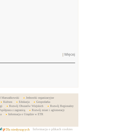
|
Więcej
d Marszałkowski
Jednostki organizacyjne
Kultura
Edukacja
Gospodarka
gi
Rozwój Obszarów Wiejskich
Rozwój Regionalny
spółpraca z zagranicą
Rozwój miast i aglomeracji
ia
Informacja o Urzędzie w ETR
Informacja o plikach cookies
Dla niesłyszących