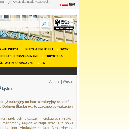
zna
wersja dla niedowidzących
 WIEJSKICH
BIURO W BRUKSELI
SPORT
DNOSTKI ORGANIZACYJNE
TURYSTYKA
ŃSTWO INFORMACYJNE
EWT
A
|
Więcej
A
A
Śląsku
k „Atrakcyjny na lato. Atrakcyjny na lata”.
na Dolnym Śląsku warto zapanować wakacje i
i, pięknych lokalizacji i ciekawych atrakcji:
j różnorodny region w kraju stratuje z nową
d hasłem „Atrakcyjny na lato. Atrakcyjny na