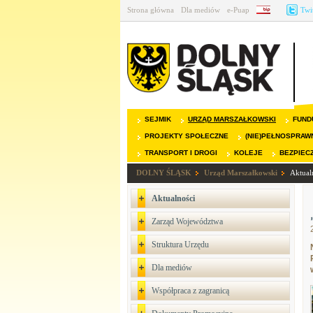
Strona główna
Dla mediów
e-Puap
BIP
Twi
SEJMIK
URZĄD MARSZAŁKOWSKI
FUND
PROJEKTY SPOŁECZNE
(NIE)PEŁNOSPRAW
TRANSPORT I DROGI
KOLEJE
BEZPIEC
DOLNY ŚLĄSK
Urząd Marszałkowski
Aktual
Aktualności
Zarząd Województwa
Struktura Urzędu
Dla mediów
Współpraca z zagranicą