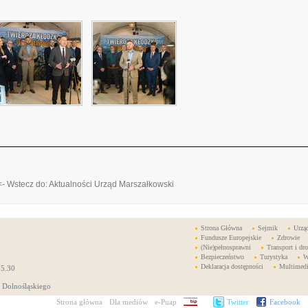
<- Wstecz do: Aktualności Urząd Marszałkowski
Strona Główna
Sejmik
Urzą
Fundusze Europejskie
Zdrowie
(Nie)pełnosprawni
Transport i dro
Bezpieczeństwo
Turystyka
W
Deklaracja dostępności
Multimed
15.30
 Dolnośląskiego
Strona główna
Dla mediów
e-Puap
BIP
Twitter
Facebook