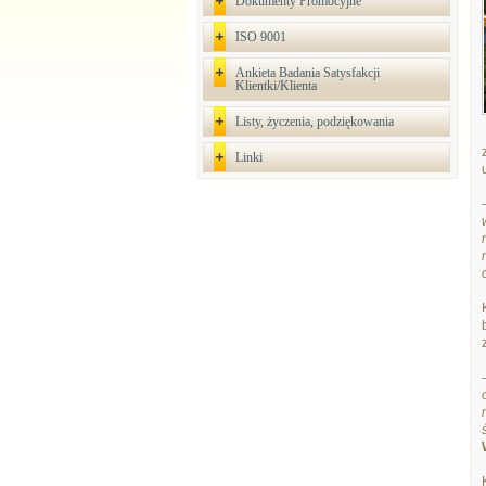
Dokumenty Promocyjne
ISO 9001
Ankieta Badania Satysfakcji
Klientki/Klienta
Listy, życzenia, podziękowania
Linki