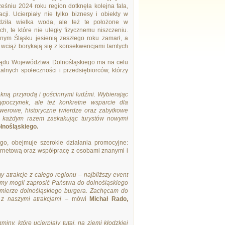
eśniu 2024 roku region dotknęła kolejna fala,
cji. Ucierpiały nie tylko biznesy i obiekty w
edziła wielka woda, ale też te położone w
ch, te które nie uległy fizycznemu niszczeniu.
nym Śląsku jesienią zeszłego roku zamarł, a
u wciąż borykają się z konsekwencjami tamtych
ądu Województwa Dolnośląskiego ma na celu
nych społeczności i przedsiębiorców, którzy
ękną przyrodą i gościnnymi ludźmi. Wybierając
poczynek, ale też konkretne wsparcie dla
rowerowe, historyczne twierdze oraz zabytkowe
za każdym razem zaskakując turystów nowymi
lnośląskiego.
o, obejmuje szerokie działania promocyjne:
ternetową oraz współpracę z osobami znanymi i
 atrakcje z całego regionu – najbliższy event
emy mogli zaprosić Państwa do dolnośląskiego
emierze dolnośląskiego burgera. Zachęcam do
 z naszymi atrakcjami
– mówi
Michał Rado,
miny, które ucierpiały tutaj, na ziemi kłodzkiej