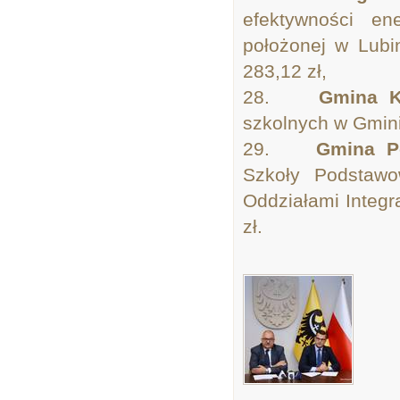
efektywności en
położonej w Lubi
283,12 zł,
28.
Gmina K
szkolnych w Gmini
29.
Gmina P
Szkoły Podstaw
Oddziałami Integr
zł.