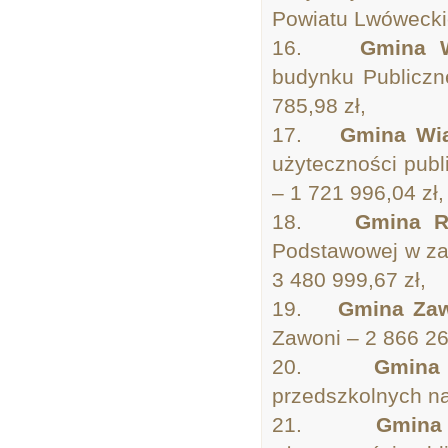
Powiatu Lwóweckie
16.
Gmina 
budynku Publiczn
785,98 zł,
17.
Gmina Wi
użyteczności pub
– 1 721 996,04 zł,
18.
Gmina R
Podstawowej w zak
3 480 999,67 zł,
19.
Gmina Za
Zawoni – 2 866 26
20.
Gmin
przedszkolnych na
21.
Gmina