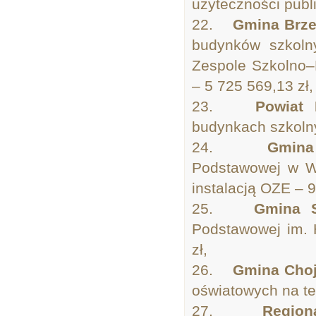
użyteczności publ
22.
Gmina Brze
budynków szkoln
Zespole Szkolno–
– 5 725 569,13 zł,
23.
Powiat
budynkach szkolny
24.
Gmina
Podstawowej w Wi
instalacją OZE – 9
25.
Gmina S
Podstawowej im. 
zł,
26.
Gmina Cho
oświatowych na te
27.
Region