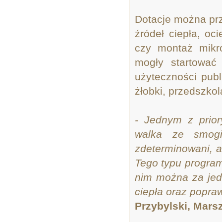
Dotacje można pr
źródeł ciepła, oc
czy montaż mikro
mogły startować
użyteczności publ
żłobki, przedszkol
- Jednym z prio
walka ze smogi
zdeterminowani, 
Tego typu program
nim można za jed
ciepła oraz popra
Przybylski, Mars