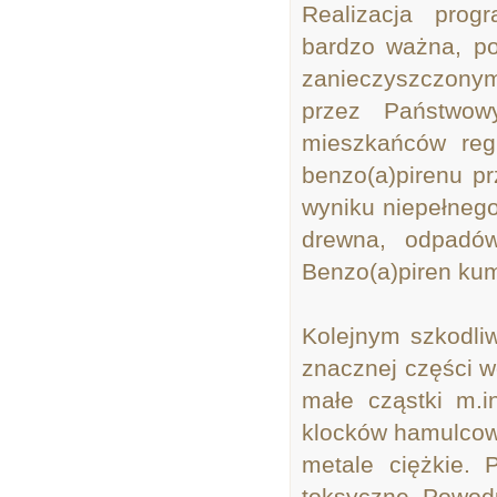
Realizacja prog
bardzo ważna, p
zanieczyszczony
przez Państwow
mieszkańców reg
benzo(a)pirenu p
wyniku niepełnego
drewna, odpadó
Benzo(a)piren kumu
Kolejnym szkodli
znacznej części w
małe cząstki m.i
klocków hamulcowy
metale ciężkie. 
toksyczne. Powoduj