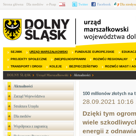
Strona główna
Dla mediów
e-Puap
BIP
Twitter
Facebook
Dla niesły
SEJMIK
URZĄD MARSZAŁKOWSKI
FUNDUSZE EUROPEJSKIE
EDUKAC
PROJEKTY SPOŁECZNE
(NIE)PEŁNOSPRAWNI
ROZWÓJ REGIONALNY
TRANSPORT I DROGI
KOLEJE
BEZPIECZEŃSTWO
ROZWÓJ MIAST I A
DOLNY ŚLĄSK
Urząd Marszałkowski
Aktualności
Aktualności
100 milionów złotych na
Zarząd Województwa
28.09.2021 10:16
Struktura Urzędu
Dzięki tym ogro
Dla mediów
wiele szkodliwyc
Współpraca z zagranicą
energii z odnawi