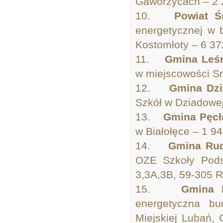
Gaworzycach – 2 2
10.
Powiat Ś
energetycznej w 
Kostomłoty – 6 37
11.
Gmina Le
w miejscowości Sm
12.
Gmina Dz
Szkół w Dziadowej
13.
Gmina Pęc
w Białołęce – 1 94
14.
Gmina Ru
OZE Szkoły Pods
3,3A,3B, 59-305 R
15.
Gmina 
energetyczna bu
Miejskiej Lubań,