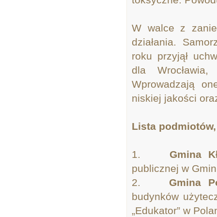
W walce z zanie
działania. Samo
roku przyjął uch
dla Wrocławia,
Wprowadzają one
niskiej jakości or
Lista podmiotów,
1.
Gmina K
publicznej w Gmini
2.
Gmina P
budynków użytecz
„Edukator” w Polan