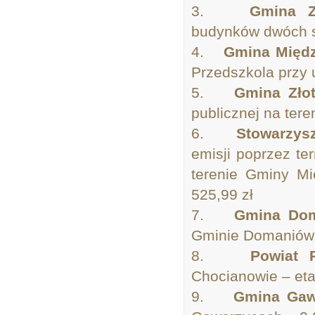
3.
Gmina 
budynków dwóch sz
4.
Gmina Międz
Przedszkola przy 
5.
Gmina Zło
publicznej na tere
6.
Stowarzys
emisji poprzez t
terenie Gminy Mi
525,99 zł
7.
Gmina Do
Gminie Domaniów 
8.
Powiat P
Chocianowie – eta
9.
Gmina Gaw