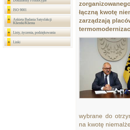
Dokumenty Promocyjne
zorganizowanego
ISO 9001
łączną kwotę nie
zarządzają placó
Ankieta Badania Satysfakcji
Klientki/Klienta
termomodernizac
Listy, życzenia, podziękowania
Linki
wybrane do otrzy
na kwotę niemalże