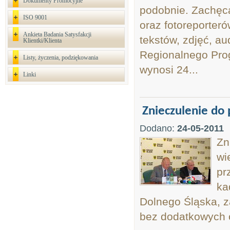
Dokumenty Promocyjne
podobnie. Zachęca
ISO 9001
oraz fotoreporteró
Ankieta Badania Satysfakcji
tekstów, zdjęć, au
Klientki/Klienta
Regionalnego Pro
Listy, życzenia, podziękowania
wynosi 24...
Linki
Znieczulenie do
Dodano:
24-05-2011
Zn
wi
pr
ka
Dolnego Śląska, z
bez dodatkowych o