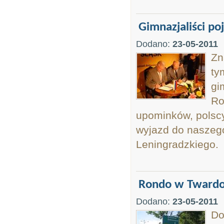
Gimnazjaliści po
Dodano:
23-05-2011
Zn
ty
gi
Ro
upominków, polsc
wyjazd do naszego
Leningradzkiego.
Rondo w Twardo
Dodano:
23-05-2011
Do