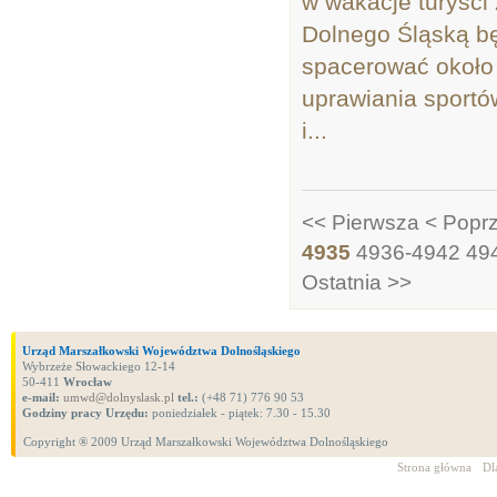
w wakacje turyści
Dolnego Śląską bę
spacerować około 
uprawiania sportów
i...
<< Pierwsza
< Popr
4935
4936-4942
49
Ostatnia >>
Urząd Marszałkowski Województwa Dolnośląskiego
Wybrzeże Słowackiego 12-14
50-411
Wrocław
e-mail:
umwd@dolnyslask.pl
tel.:
(+48 71) 776 90 53
Godziny pracy Urzędu:
poniedziałek - piątek: 7.30 - 15.30
Copyright ® 2009 Urząd Marszałkowski Województwa Dolnośląskiego
Strona główna
Dl