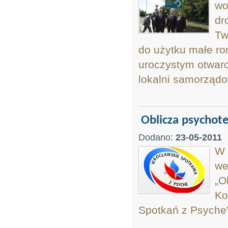
wo
dr
Tw
do użytku małe ro
uroczystym otwarc
lokalni samorządo
Oblicza psychot
Dodano:
23-05-2011
W 
we
„O
Ko
Spotkań z Psyche”