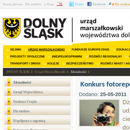
Strona główna
Dla mediów
e-Puap
BIP
Twitter
Facebook
Dla niesły
SEJMIK
URZĄD MARSZAŁKOWSKI
FUNDUSZE EUROPEJSKIE
EDUKAC
PROJEKTY SPOŁECZNE
(NIE)PEŁNOSPRAWNI
ROZWÓJ REGIONALNY
TRANSPORT I DROGI
KOLEJE
BEZPIECZEŃSTWO
ROZWÓJ MIAST I A
DOLNY ŚLĄSK
Urząd Marszałkowski
Aktualności
Aktualności
Konkurs fotorep
Zarząd Województwa
Dodano:
25-05-2011
Dz
Struktura Urzędu
ud
Dla mediów
ci
Współpraca z zagranicą
do