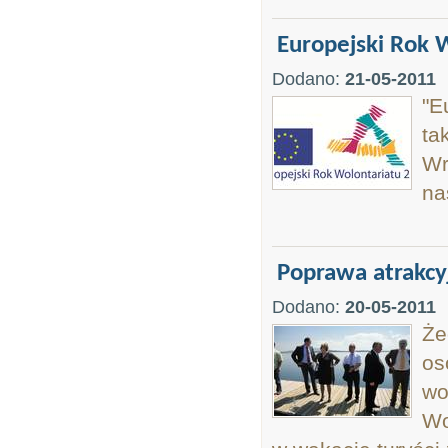
Europejski Rok 
Dodano:
21-05-2011
"E
ta
Wr
na
Poprawa atrakcyj
Dodano:
20-05-2011
Że
os
wo
Wo