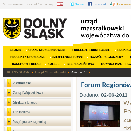
Strona główna
Dla mediów
e-Puap
BIP
Twitter
Facebook
Dla niesły
SEJMIK
URZĄD MARSZAŁKOWSKI
FUNDUSZE EUROPEJSKIE
EDUKAC
PROJEKTY SPOŁECZNE
(NIE)PEŁNOSPRAWNI
ROZWÓJ REGIONALNY
TRANSPORT I DROGI
KOLEJE
BEZPIECZEŃSTWO
ROZWÓJ MIAST I A
DOLNY ŚLĄSK
Urząd Marszałkowski
Aktualności
Aktualności
Forum Regionów
Zarząd Województwa
Dodano:
02-06-2011
Ws
Struktura Urzędu
Po
Dla mediów
za
Współpraca z zagranicą
dz