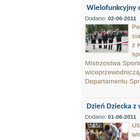
Wielofunkcyjny 
Dodano:
02-06-2011
Pe
si
z 
sp
Mistrzostwa Sport
wiceprzewodnicząc
Departamentu Sp
Dzień Dziecka z
Dodano:
01-06-2011
Uś
wi