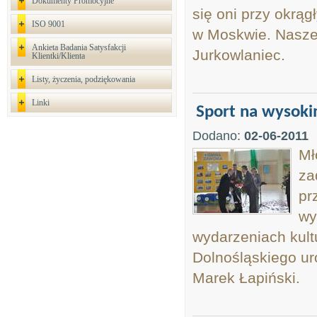
Dokumenty Promocyjne
się oni przy okrą
ISO 9001
w Moskwie. Nasze
Ankieta Badania Satysfakcji
Jurkowlaniec.
Klientki/Klienta
Listy, życzenia, podziękowania
Linki
Sport na wysok
Dodano:
02-06-2011
Mł
za
pr
wy
wydarzeniach kul
Dolnośląskiego ur
Marek Łapiński.