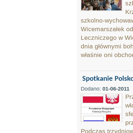
sz
Kr
szkolno-wychowawc
Wicemarszałek od
Leczniczego w Wie
dnia głównymi boh
właśnie oni obchod
Spotkanie Pols
Dodano:
01-06-2011
Pr
wł
sf
pr
Podczas trzydnio