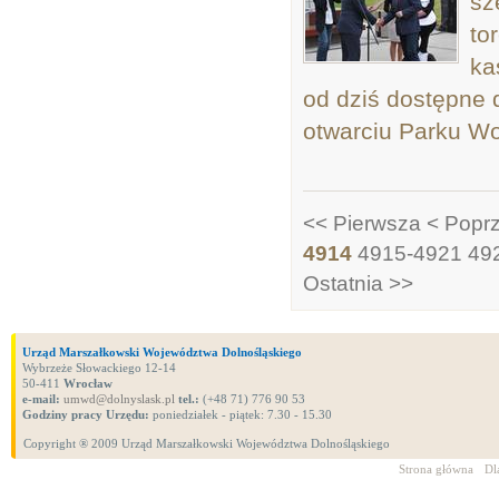
sz
to
ka
od dziś dostępne 
otwarciu Parku Wo
<< Pierwsza
< Popr
4914
4915-4921
49
Ostatnia >>
Urząd Marszałkowski Województwa Dolnośląskiego
Wybrzeże Słowackiego 12-14
50-411
Wrocław
e-mail:
umwd@dolnyslask.pl
tel.:
(+48 71) 776 90 53
Godziny pracy Urzędu:
poniedziałek - piątek: 7.30 - 15.30
Copyright ® 2009 Urząd Marszałkowski Województwa Dolnośląskiego
Strona główna
Dl