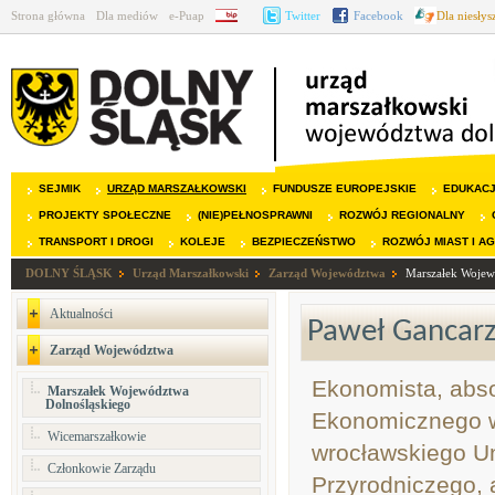
Strona główna
Dla mediów
e-Puap
BIP
Twitter
Facebook
Dla niesły
SEJMIK
URZĄD MARSZAŁKOWSKI
FUNDUSZE EUROPEJSKIE
EDUKAC
PROJEKTY SPOŁECZNE
(NIE)PEŁNOSPRAWNI
ROZWÓJ REGIONALNY
TRANSPORT I DROGI
KOLEJE
BEZPIECZEŃSTWO
ROZWÓJ MIAST I A
DOLNY ŚLĄSK
Urząd Marszałkowski
Zarząd Województwa
Marszałek Wojew
Aktualności
Paweł Gancarz
Zarząd Województwa
Ekonomista, abso
Marszałek Województwa
Dolnośląskiego
Ekonomicznego w
Wicemarszałkowie
wrocławskiego U
Członkowie Zarządu
Przyrodniczego,