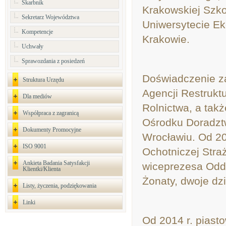
Skarbnik
Krakowskiej Szko
Sekretarz Województwa
Uniwersytecie E
Kompetencje
Krakowie.
Uchwały
Sprawozdania z posiedzeń
Doświadczenie 
Struktura Urzędu
Agencji Restruktu
Dla mediów
Rolnictwa, a tak
Współpraca z zagranicą
Ośrodku Doradzt
Dokumenty Promocyjne
Wrocławiu. Od 20
ISO 9001
Ochotniczej Stra
Ankieta Badania Satysfakcji
wiceprezesa Odd
Klientki/Klienta
Żonaty, dwoje dzi
Listy, życzenia, podziękowania
Linki
Od 2014 r. piast