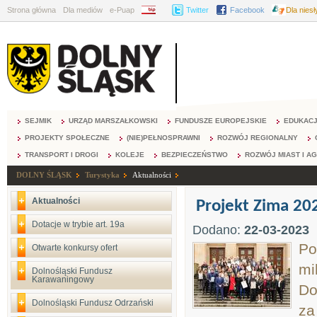
Strona główna
Dla mediów
e-Puap
BIP
Twitter
Facebook
Dla nies
SEJMIK
URZĄD MARSZAŁKOWSKI
FUNDUSZE EUROPEJSKIE
EDUKAC
PROJEKTY SPOŁECZNE
(NIE)PEŁNOSPRAWNI
ROZWÓJ REGIONALNY
TRANSPORT I DROGI
KOLEJE
BEZPIECZEŃSTWO
ROZWÓJ MIAST I A
DOLNY ŚLĄSK
Turystyka
Aktualności
Aktualności
Projekt Zima 20
Dotacje w trybie art. 19a
Dodano:
22-03-2023
Po
Otwarte konkursy ofert
mi
Dolnośląski Fundusz
Karawaningowy
Do
Dolnośląski Fundusz Odrzański
za