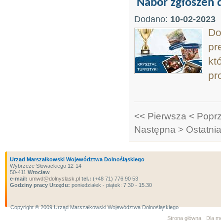
Nabór zgłoszeń d
Dodano:
10-02-2023
Do
pr
kt
pr
<< Pierwsza
< Popr
Następna >
Ostatni
Urząd Marszałkowski Województwa Dolnośląskiego
Wybrzeże Słowackiego 12-14
50-411
Wrocław
e-mail:
umwd@dolnyslask.pl
tel.:
(+48 71) 776 90 53
Godziny pracy Urzędu:
poniedziałek - piątek: 7.30 - 15.30
Copyright ® 2009 Urząd Marszałkowski Województwa Dolnośląskiego
Strona główna
Dla m