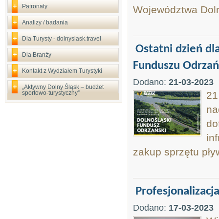
Patronaty
Województwa Doln
Analizy / badania
Dla Turysty - dolnyslask.travel
Ostatni dzień d
Dla Branży
Funduszu Odrzań
Kontakt z Wydziałem Turystyki
Dodano:
21-03-2023
„Aktywny Dolny Śląsk – budżet
sportowo-turystyczny”
21
na
do
in
zakup sprzętu pły
Profesjonalizacj
Dodano:
17-03-2023