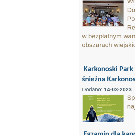
Wi
Do
Po
Re
w bezpłatnym warsz
obszarach wiejski
Karkonoski Park
śnieżna Karkono
Dodano:
14-03-2023
Sp
na
Egzamin dla kan