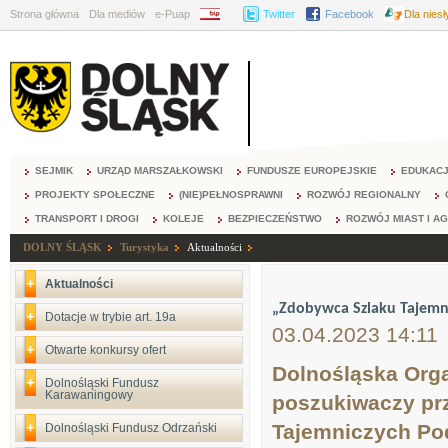
Strona główna
Dla mediów
e-Puap
BIP
Twitter
Facebook
Dla nies
SEJMIK
URZĄD MARSZAŁKOWSKI
FUNDUSZE EUROPEJSKIE
EDUKAC
PROJEKTY SPOŁECZNE
(NIE)PEŁNOSPRAWNI
ROZWÓJ REGIONALNY
TRANSPORT I DROGI
KOLEJE
BEZPIECZEŃSTWO
ROZWÓJ MIAST I A
DOLNY ŚLĄSK
Turystyka
Aktualności
Aktualności
„Zdobywca Szlaku Tajemni
Dotacje w trybie art. 19a
03.04.2023 14:11
Otwarte konkursy ofert
Dolnośląska Orga
Dolnośląski Fundusz
Karawaningowy
poszukiwaczy pr
Tajemniczych Pod
Dolnośląski Fundusz Odrzański