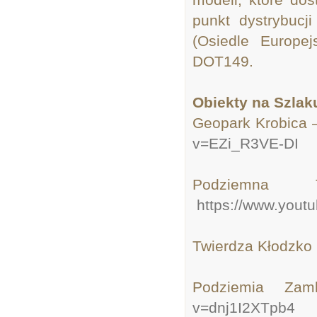
punkt dystrybuc
(Osiedle Europej
DOT149.
Obiekty na Szlak
Geopark Krobica
v=EZi_R3VE-DI
Podziemna
https://www.yout
Twierdza Kłodz
Podziemia
v=dnj1I2XTpb4