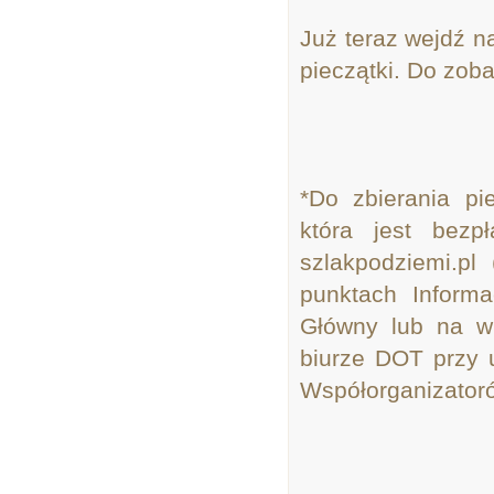
Już teraz wejdź n
pieczątki. Do zob
*Do zbierania pi
która jest bezp
szlakpodziemi.pl
punktach Inform
Główny lub na wr
biurze DOT przy 
Współorganizatoró