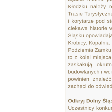
Kłodzku należy 
Trasie Turystyczn
i korytarze pod s
ciekawe historie 
Śląsku opowiadają
Krobicy, Kopalnia
Podziemia Zamku 
to z kolei miejsca
zaskakują okrut
budowlanych i wci
powinien znaleź
zachęci do odwied
Odkryj Dolny Ślą
Uczestnicy konkur