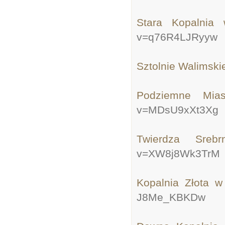
Stara Kopaln
v=q76R4LJRyyw
Sztolnie Walims
Podziemne 
v=MDsU9xXt3Xg
Twierdza 
v=XW8j8Wk3TrM
Kopalnia Złota
J8Me_KBKDw