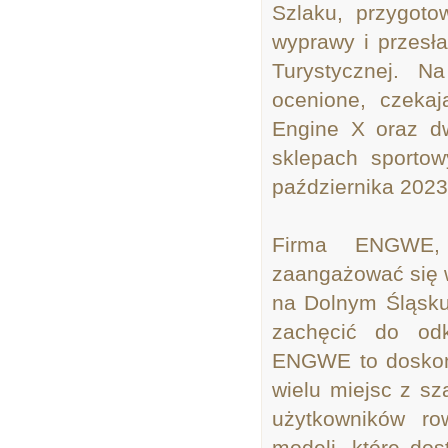
Szlaku, przygoto
wyprawy i przesła
Turystycznej. N
ocenione, czeka
Engine X oraz d
sklepach sportow
października 2023
Firma ENGWE, p
zaangażować się 
na Dolnym Śląsku
zachęcić do odk
ENGWE to doskona
wielu miejsc z s
użytkowników r
modeli, które do