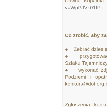
Dawna Kopalni
v=WpPJVk01IPc
Co zrobić, aby z
● Zebrać dziesięć
● przygotować o
Szlaku Tajemnicz
● wykonać zdjęci
Podziemi i opat
konkurs@dot.org.p
Zgłoszenia konk