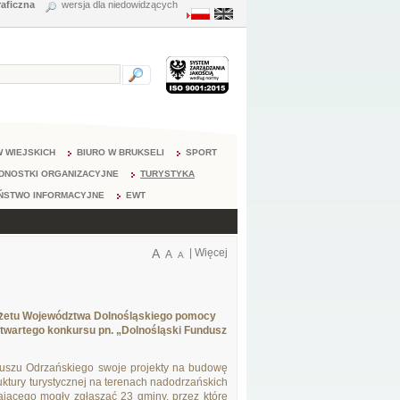
raficzna
wersja dla niedowidzących
 WIEJSKICH
BIURO W BRUKSELI
SPORT
DNOSTKI ORGANIZACYJNE
TURYSTYKA
ŃSTWO INFORMACYJNE
EWT
A
|
Więcej
A
A
udżetu Województwa Dolnośląskiego pomocy
twartego konkursu pn. „Dolnośląski Fundusz
uszu Odrzańskiego swoje projekty na budowę
ruktury turystycznej na terenach nadodrzańskich
wającego mogły zgłaszać 23 gminy, przez które