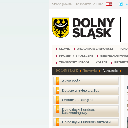
Strona główna
Dla mediów
e-Puap
BIP
Tw
SEJMIK
URZĄD MARSZAŁKOWSKI
FUND
PROJEKTY SPOŁECZNE
(NIE)PEŁNOSPRAW
TRANSPORT I DROGI
KOLEJE
BEZPIEC
DOLNY ŚLĄSK
Turystyka
Aktualności
Aktualności
Dotacje w trybie art. 19a
Otwarte konkursy ofert
Dolnośląski Fundusz
Karawaningowy
Dolnośląski Fundusz Odrzański