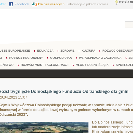
wersja g
itter
Facebook
Dla niesłyszących
Informacja o plikach cookies
USZE EUROPEJSKIE
EDUKACJA
ZDROWIE
KULTURA
ROZWÓJ OBSZARÓW
NI
ROZWÓJ REGIONALNY
GOSPODARKA
WSPÓŁPRACA Z ZAGRANICĄ
JE
ZEŃSTWO
ROZWÓJ MIAST I AGLOMERACJI
MŁODY DOLNY ŚLĄSK
SPOŁECZE
Rozstrzygnięcie Dolnośląskiego Funduszu Odrzańskiego dla gmin
20.04.2023 15:07
Sejmik Województwa Dolnośląskiego podjął uchwałę w sprawie udzielenia z b
finansowej w formie dotacji celowej wybranym gminom wyłonionym w ramach o
Odrzański 2023”.
Do Dolnośląskiego Fund
lub modernizację infrast
i/lub zakup sprzętu pły