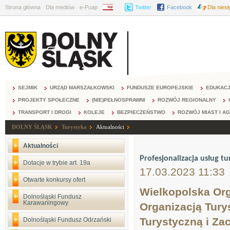
Strona główna
Dla mediów
e-Puap
BIP
Twitter
Facebook
Dla nies
SEJMIK
URZĄD MARSZAŁKOWSKI
FUNDUSZE EUROPEJSKIE
EDUKAC
PROJEKTY SPOŁECZNE
(NIE)PEŁNOSPRAWNI
ROZWÓJ REGIONALNY
TRANSPORT I DROGI
KOLEJE
BEZPIECZEŃSTWO
ROZWÓJ MIAST I A
DOLNY ŚLĄSK
Turystyka
Aktualności
Aktualności
Profesjonalizacja usług t
Dotacje w trybie art. 19a
17.03.2023 11:33
Otwarte konkursy ofert
Wielkopolska Org
Dolnośląski Fundusz
Karawaningowy
Organizacją Tur
Turystyczną i Z
Dolnośląski Fundusz Odrzański