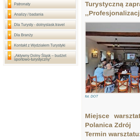
Turystyczną zapr
Patronaty
,,Profesjonalizac
Analizy / badania
Dla Turysty - dolnyslask.travel
Dla Branży
Kontakt z Wydziałem Turystyki
„Aktywny Dolny Śląsk – budżet
sportowo-turystyczny”
fot. DOT
Miejsce warszta
Polanica Zdrój
Termin warsztatu: