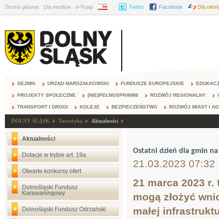
Strona główna
Dla mediów
e-Puap
BIP
Twitter
Facebook
Dla nies
SEJMIK
URZĄD MARSZAŁKOWSKI
FUNDUSZE EUROPEJSKIE
EDUKAC
PROJEKTY SPOŁECZNE
(NIE)PEŁNOSPRAWNI
ROZWÓJ REGIONALNY
TRANSPORT I DROGI
KOLEJE
BEZPIECZEŃSTWO
ROZWÓJ MIAST I A
DOLNY ŚLĄSK
Turystyka
Aktualności
Aktualności
Ostatni dzień dla gmin n
Dotacje w trybie art. 19a
21.03.2023 07:32
Otwarte konkursy ofert
21 marca 2023 r.
Dolnośląski Fundusz
Karawaningowy
mogą złożyć wni
małej infrastruk
Dolnośląski Fundusz Odrzański