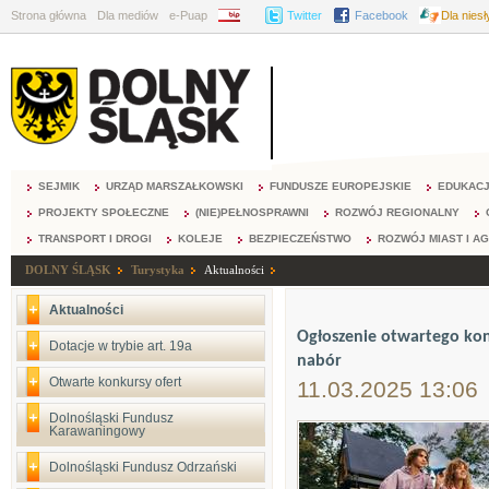
Strona główna
Dla mediów
e-Puap
BIP
Twitter
Facebook
Dla nies
SEJMIK
URZĄD MARSZAŁKOWSKI
FUNDUSZE EUROPEJSKIE
EDUKAC
PROJEKTY SPOŁECZNE
(NIE)PEŁNOSPRAWNI
ROZWÓJ REGIONALNY
TRANSPORT I DROGI
KOLEJE
BEZPIECZEŃSTWO
ROZWÓJ MIAST I A
DOLNY ŚLĄSK
Turystyka
Aktualności
Aktualności
Ogłoszenie otwartego konk
Dotacje w trybie art. 19a
nabór
Otwarte konkursy ofert
11.03.2025 13:06
Dolnośląski Fundusz
Karawaningowy
Dolnośląski Fundusz Odrzański