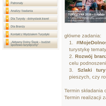
Patronaty
Analizy / badania
Dla Turysty - dolnyslask.travel
Dla Branży
Kontakt z Wydziałem Turystyki
główne zadania:
#MojeDolnoś
„Aktywny Dolny Śląsk – budżet
sportowo-turystyczny”
turystykę temat
Rozwój branż
celu podnoszeni
Szlaki tur
pieszych, czy r
Termin składania o
Termin realizacji