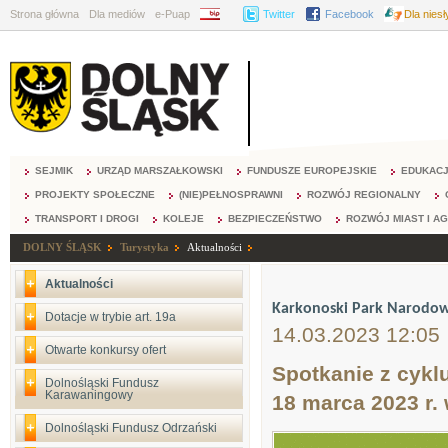
Strona główna
Dla mediów
e-Puap
BIP
Twitter
Facebook
Dla nies
SEJMIK
URZĄD MARSZAŁKOWSKI
FUNDUSZE EUROPEJSKIE
EDUKAC
PROJEKTY SPOŁECZNE
(NIE)PEŁNOSPRAWNI
ROZWÓJ REGIONALNY
TRANSPORT I DROGI
KOLEJE
BEZPIECZEŃSTWO
ROZWÓJ MIAST I A
DOLNY ŚLĄSK
Turystyka
Aktualności
Aktualności
Karkonoski Park Narodowy
Dotacje w trybie art. 19a
14.03.2023 12:05
Otwarte konkursy ofert
Spotkanie z cykl
Dolnośląski Fundusz
Karawaningowy
18 marca 2023 r.
Dolnośląski Fundusz Odrzański