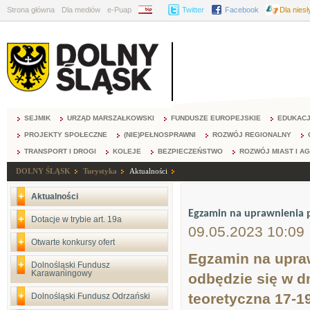
Strona główna
Dla mediów
e-Puap
BIP
Twitter
Facebook
Dla nies
SEJMIK
URZĄD MARSZAŁKOWSKI
FUNDUSZE EUROPEJSKIE
EDUKAC
PROJEKTY SPOŁECZNE
(NIE)PEŁNOSPRAWNI
ROZWÓJ REGIONALNY
TRANSPORT I DROGI
KOLEJE
BEZPIECZEŃSTWO
ROZWÓJ MIAST I A
DOLNY ŚLĄSK
Turystyka
Aktualności
Aktualności
Egzamin na uprawnienia p
Dotacje w trybie art. 19a
09.05.2023 10:09
Otwarte konkursy ofert
Egzamin na upraw
Dolnośląski Fundusz
Karawaningowy
odbędzie się w dn
teoretyczna 17-19
Dolnośląski Fundusz Odrzański