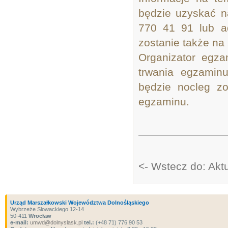
będzie uzyskać 
770 41 91 lub ad
zostanie także na 
Organizator egz
trwania egzamin
będzie nocleg zo
egzaminu.
<- Wstecz do: Akt
Urząd Marszałkowski Województwa Dolnośląskiego
Wybrzeże Słowackiego 12-14
50-411
Wrocław
e-mail:
umwd@dolnyslask.pl
tel.:
(+48 71) 776 90 53