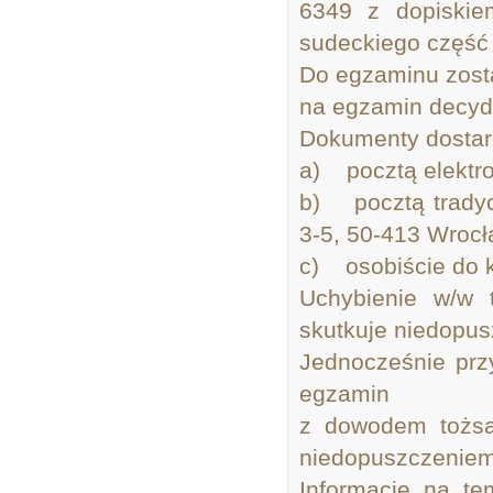
6349 z dopiskie
sudeckiego część 
Do egzaminu zost
na egzamin decyd
Dokumenty dostar
a) pocztą elektro
b) pocztą tradyc
3-5, 50-413 Wroc
c) osobiście do 
Uchybienie w/w t
skutkuje niedopu
Jednocześnie prz
egzamin
z dowodem tożsa
niedopuszczeniem
Informacje na t