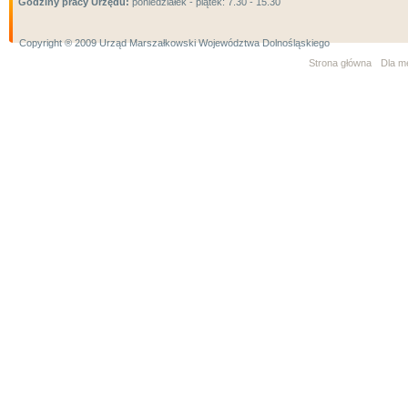
Godziny pracy Urzędu:
poniedziałek - piątek: 7.30 - 15.30
Copyright ® 2009 Urząd Marszałkowski Województwa Dolnośląskiego
Strona główna
Dla m