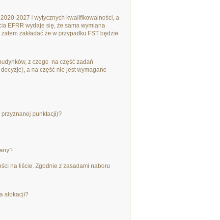
2020-2027 i wytycznych kwalifikowalności, a
rcia EFRR wydaje się, że sama wymiana
na zatem zakładać że w przypadku FST będzie
 budynków, z czego na część zadań
decyzje), a na część nie jest wymagane
 przyznanej punktacji)?
wany?
ści na liście. Zgodnie z zasadami naboru
a alokacji?