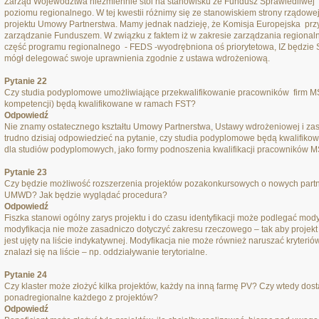
Zarząd Województwa niezmiennie stoi na stanowisku że Fundusz Sprawiedliwej T
poziomu regionalnego. W tej kwestii różnimy się ze stanowiskiem strony rządowej
projektu Umowy Partnerstwa. Mamy jednak nadzieję, że Komisja Europejska przy
zarządzanie Funduszem. W związku z faktem iż w zakresie zarządzania regional
część programu regionalnego - FEDS -wyodrębniona oś priorytetowa, IZ będzie 
mógł delegować swoje uprawnienia zgodnie z ustawa wdrożeniową.
Pytanie 22
Czy studia podyplomowe umożliwiające przekwalifikowanie pracowników firm MŚP 
kompetencji) będą kwalifikowane w ramach FST?
Odpowiedź
Nie znamy ostatecznego kształtu Umowy Partnerstwa, Ustawy wdrożeniowej i zas
trudno dzisiaj odpowiedzieć na pytanie, czy studia podyplomowe będą kwalifik
dla studiów podyplomowych, jako formy podnoszenia kwalifikacji pracowników M
Pytanie 23
Czy będzie możliwość rozszerzenia projektów pozakonkursowych o nowych partne
UMWD? Jak będzie wyglądać procedura?
Odpowiedź
Fiszka stanowi ogólny zarys projektu i do czasu identyfikacji może podlegać mody
modyfikacja nie może zasadniczo dotyczyć zakresu rzeczowego – tak aby projekt 
jest ujęty na liście indykatywnej. Modyfikacja nie może również naruszać kryteri
znalazł się na liście – np. oddziaływanie terytorialne.
Pytanie 24
Czy klaster może złożyć kilka projektów, każdy na inną farmę PV? Czy wtedy dost
ponadregionalne każdego z projektów?
Odpowiedź