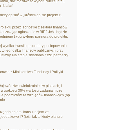
ałania, dać możliwość wyboru więcej niż 1
 działań.
eży opisać w „krótkim opisie projektu".
ojektu przez jednostkę z sektora finansów
ieszczając ogłoszenie w BIP? Jeśli będzie
dniego trybu wyboru partnera do projektu.
iej wynika kwestia procedury postępowania
 to jednostka finansów publicznych przy
stawy. Na etapie składania fiszki partnerzy
wie z Ministerstwa Funduszy i Polityki
ojewództwa wielokrotnie i w pismach, i
 wysokości 30% wartości zadania może
ele podmiotów ze względów finansowych (np.
nie.
uzgodnieniom, konsultacjom ze
odatkowe IP (jeśli tak to kiedy planuje