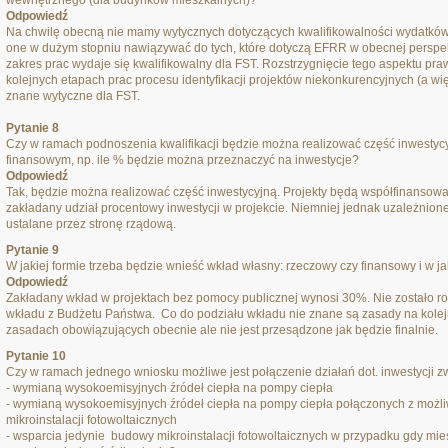
wewnętrznego (dla budynków mieszkalnych)?
Odpowiedź
Na chwilę obecną nie mamy wytycznych dotyczących kwalifikowalności wydatków
one w dużym stopniu nawiązywać do tych, które dotyczą EFRR w obecnej perspekt
zakres prac wydaje się kwalifikowalny dla FST. Rozstrzygnięcie tego aspektu p
kolejnych etapach prac procesu identyfikacji projektów niekonkurencyjnych (a w
znane wytyczne dla FST.
Pytanie 8
Czy w ramach podnoszenia kwalifikacji będzie można realizować część inwestycyjną
finansowym, np. ile % będzie można przeznaczyć na inwestycje?
Odpowiedź
Tak, będzie można realizować część inwestycyjną. Projekty będą współfinansowan
zakładany udział procentowy inwestycji w projekcie. Niemniej jednak uzależnion
ustalane przez stronę rządową.
Pytanie 9
W jakiej formie trzeba będzie wnieść wkład własny: rzeczowy czy finansowy i w j
Odpowiedź
Zakładany wkład w projektach bez pomocy publicznej wynosi 30%. Nie zostało ro
wkładu z Budżetu Państwa. Co do podziału wkładu nie znane są zasady na kole
zasadach obowiązujących obecnie ale nie jest przesądzone jak będzie finalnie.
Pytanie 10
Czy w ramach jednego wniosku możliwe jest połączenie działań dot. inwestycji z
- wymianą wysokoemisyjnych źródeł ciepła na pompy ciepła
- wymianą wysokoemisyjnych źródeł ciepła na pompy ciepła połączonych z moż
mikroinstalacji fotowoltaicznych
- wsparcia jedynie budowy mikroinstalacji fotowoltaicznych w przypadku gdy mi