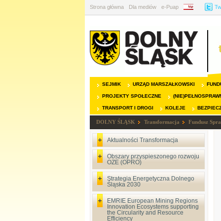
Strona główna
Dla mediów
e-Puap
BIP
Tw
SEJMIK
URZĄD MARSZAŁKOWSKI
FUND
PROJEKTY SPOŁECZNE
(NIE)PEŁNOSPRAW
TRANSPORT I DROGI
KOLEJE
BEZPIEC
DOLNY ŚLĄSK
Transformacja
Fundusz Spra
Aktualności Transformacja
Obszary przyspieszonego rozwoju
OZE (OPRO)
Strategia Energetyczna Dolnego
Śląska 2030
EMRIE European Mining Regions
Innovation Ecosystems supporting
the Circularity and Resource
Efficiency