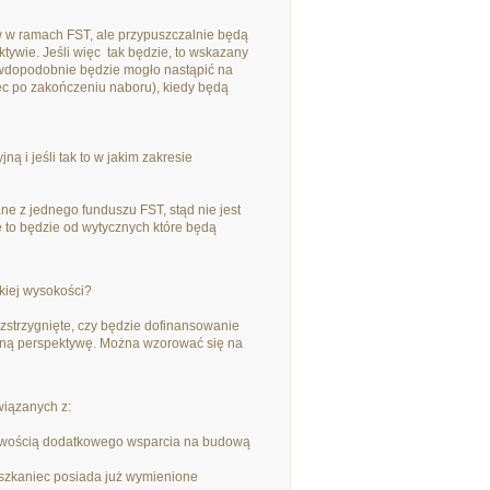
 w ramach FST, ale przypuszczalnie będą
ywie. Jeśli więc tak będzie, to wskazany
rawdopodobnie będzie mogło nastąpić na
ięc po zakończeniu naboru), kiedy będą
 i jeśli tak to w jakim zakresie
e z jednego funduszu FST, stąd nie jest
e to będzie od wytycznych które będą
akiej wysokości?
zstrzygnięte, czy będzie dofinansowanie
jną perspektywę. Można wzorować się na
wiązanych z:
liwością dodatkowego wsparcia na budową
eszkaniec posiada już wymienione