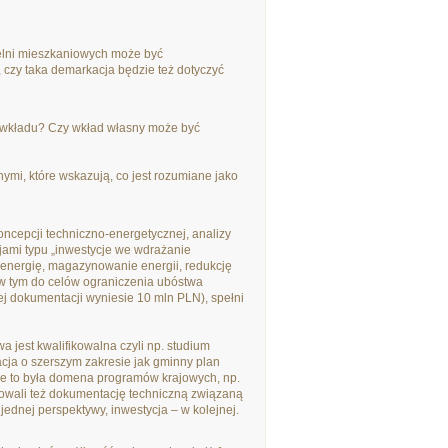
ielni mieszkaniowych może być
czy taka demarkacja będzie też dotyczyć
o wkładu? Czy wkład własny może być
mi, które wskazują, co jest rozumiane jako
oncepcji techniczno-energetycznej, analizy
jami typu „inwestycje we wdrażanie
ą energię, magazynowanie energii, redukcję
 w tym do celów ograniczenia ubóstwa
 dokumentacji wyniesie 10 mln PLN), spełni
jest kwalifikowalna czyli np. studium
cja o szerszym zakresie jak gminny plan
we to była domena programów krajowych, np.
owali też dokumentację techniczną związaną
ednej perspektywy, inwestycja – w kolejnej.