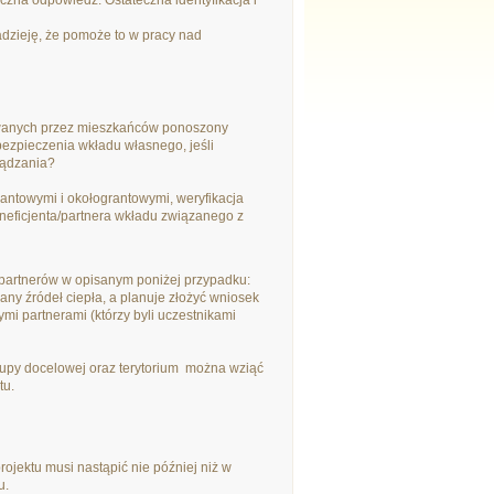
eczna odpowiedź. Ostateczna identyfikacja i
dzieję, że pomoże to w pracy nad
zowanych przez mieszkańców ponoszony
bezpieczenia wkładu własnego, jeśli
ządzania?
antowymi i okołograntowymi, weryfikacja
neficjenta/partnera wkładu związanego z
/partnerów w opisanym poniżej przypadku:
any źródeł ciepła, a planuje złożyć wniosek
ymi partnerami (którzy byli uczestnikami
grupy docelowej oraz terytorium można wziąć
tu.
jektu musi nastąpić nie później niż w
u.