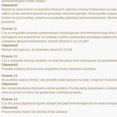
wysokoemisyjne źródło ciepła?
Odpowiedź
Będzie to uzależnione od wyników finalnych zapisów Umowy Partnerstwa na lata 
zatem na ten moment kwestia ta pozostaje nierozstrzygnięta. W przypadku wspa
źródeł nie jest możliwa, jedynie w przypadku głębokiej termomodernizacji. Moż
podobnie.
Pytanie 11
Czy w przypadku projektu partnerskiego obejmującego termomodernizację kilku
wymagane jest pozwolenie na budowę (i gminy partnerskie posiadają ostateczne 
uzyskanie decyzji budowlanych, projekt otrzyma 5 czy 10 pkt?
Odpowiedź
Wydaje się logiczne, że powinien otrzymać 10 pkt.
Pytanie 12
Czy o wpisaniu danego projektu na listę decyduje lista rankingowa (na podstawie
Odpowiedź
Projekty zostaną ułożone pod względem liczby zdobytych punktów.
Pytanie 13
Ile punktów należy zdobyć, aby projekt został wpisany na listę i mógł być realizo
Odpowiedź
Nie został określony minimalny udział punktów. Punkty będą decydować o kolejno
umieszczenie na liście nie gwarantuje realizacji projektu.
Pytanie 14
Czy dla poszczególnych typów działań jest jakiś limit dostępnych do wykorzystani
Odpowiedź
Proponowany nabór nie określa limitu alokacji.