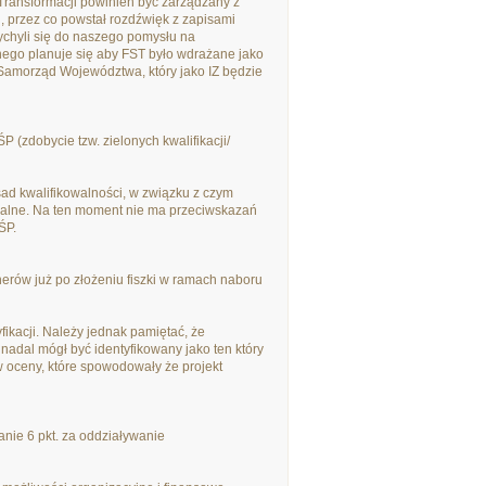
ransformacji powinien być zarządzany z
, przez co powstał rozdźwięk z zapisami
chyli się do naszego pomysłu na
nego planuje się aby FST było wdrażane jako
Samorząd Województwa, który jako IZ będzie
(zdobycie tzw. zielonych kwalifikacji/
ad kwalifikowalności, w związku z czym
owalne. Na ten moment nie ma przeciwskazań
ŚP.
rów już po złożeniu fiszki w ramach naboru
fikacji. Należy jednak pamiętać, że
nadal mógł być identyfikowany jako ten który
ów oceny, które spowodowały że projekt
anie 6 pkt. za oddziaływanie