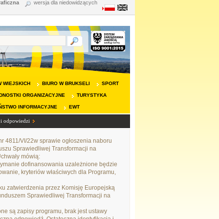
raficzna
wersja dla niedowidzących
 WIEJSKICH
BIURO W BRUKSELI
SPORT
DNOSTKI ORGANIZACYJNE
TURYSTYKA
ŃSTWO INFORMACYJNE
EWT
 i odpowiedzi
nr 4811/VI/22w sprawie ogłoszenia naboru
uszu Sprawiedliwej Transformacji na
 Uchwały mówią:
trzymanie dofinansowania uzależnione będzie
sowanie, kryteriów właściwych dla Programu,
adku zatwierdzenia przez Komisję Europejską
Funduszem Sprawiedliwej Transformacji na
e są zapisy programu, brak jest ustawy