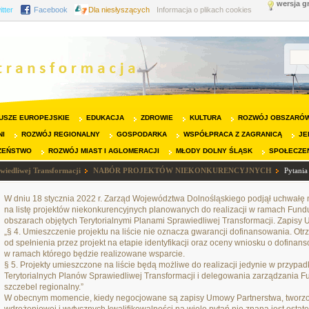
wersja g
itter
Facebook
Dla niesłyszących
Informacja o plikach cookies
USZE EUROPEJSKIE
EDUKACJA
ZDROWIE
KULTURA
ROZWÓJ OBSZARÓW
NI
ROZWÓJ REGIONALNY
GOSPODARKA
WSPÓŁPRACA Z ZAGRANICĄ
JE
ZEŃSTWO
ROZWÓJ MIAST I AGLOMERACJI
MŁODY DOLNY ŚLĄSK
SPOŁECZE
wiedliwej Transformacji
NABÓR PROJEKTÓW NIEKONKURENCYJNYCH
Pytania
W dniu 18 stycznia 2022 r. Zarząd Województwa Dolnośląskiego podjął uchwałę 
na listę projektów niekonkurencyjnych planowanych do realizacji w ramach Fund
obszarach objętych Terytorialnymi Planami Sprawiedliwej Transformacji. Zapisy
„§ 4. Umieszczenie projektu na liście nie oznacza gwarancji dofinansowania. O
od spełnienia przez projekt na etapie identyfikacji oraz oceny wniosku o dofinan
w ramach którego będzie realizowane wsparcie.
§ 5. Projekty umieszczone na liście będą możliwe do realizacji jedynie w przyp
Terytorialnych Planów Sprawiedliwej Transformacji i delegowania zarządzania 
szczebel regionalny.”
W obecnym momencie, kiedy negocjowane są zapisy Umowy Partnerstwa, tworzon