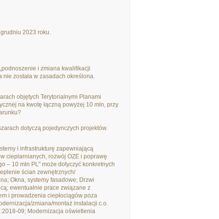
 grudniu 2023 roku.
„podnoszenie i zmiana kwalifikacji
 nie została w zasadach określona.
arach objętych Terytorialnymi Planami
ycznej na kwotę łączną powyżej 10 mln, przy
warunku?
zarach dotyczą pojedynczych projektów.
ystemy i infrastrukturę zapewniającą
ów cieplarnianych, rozwój OZE i poprawę
go – 10 mln PL" może dotyczyć konkretnych
eplenie ścian zewnętrznych/
zna; Okna, systemy fasadowe; Drzwi
cą; ewentualnie prace związane z
kiem i prowadzenia ciepłociągów poza
ernizacja/zmiana/montaż instalacji c.o.
:2018-09; Modernizacja oświetlenia