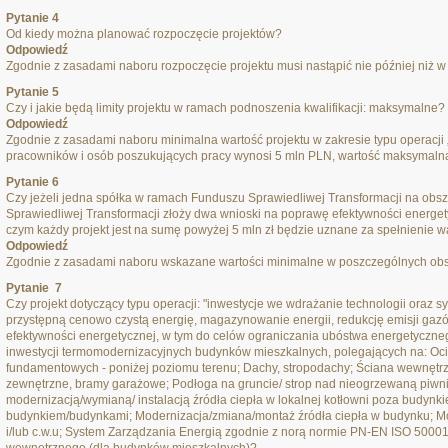
Pytanie 4
Od kiedy można planować rozpoczęcie projektów?
Odpowiedź
Zgodnie z zasadami naboru rozpoczęcie projektu musi nastąpić nie później niż w
Pytanie 5
Czy i jakie będą limity projektu w ramach podnoszenia kwalifikacji: maksymalne?
Odpowiedź
Zgodnie z zasadami naboru minimalna wartość projektu w zakresie typu operacji 
pracowników i osób poszukujących pracy wynosi 5 mln PLN, wartość maksymalna
Pytanie 6
Czy jeżeli jedna spółka w ramach Funduszu Sprawiedliwej Transformacji na obsz
Sprawiedliwej Transformacji złoży dwa wnioski na poprawę efektywności energet
czym każdy projekt jest na sumę powyżej 5 mln zł będzie uznane za spełnienie 
Odpowiedź
Zgodnie z zasadami naboru wskazane wartości minimalne w poszczególnych obs
Pytanie 7
Czy projekt dotyczący typu operacji: "inwestycje we wdrażanie technologii oraz s
przystępną cenowo czystą energię, magazynowanie energii, redukcję emisji gaz
efektywności energetycznej, w tym do celów ograniczania ubóstwa energetyczne
inwestycji termomodernizacyjnych budynków mieszkalnych, polegających na: Oci
fundamentowych - poniżej poziomu terenu; Dachy, stropodachy; Ściana wewnętr
zewnętrzne, bramy garażowe; Podłoga na gruncie/ strop nad nieogrzewaną piwni
modernizacją/wymianą/ instalacją źródła ciepła w lokalnej kotłowni poza budyn
budynkiem/budynkami; Modernizacja/zmiana/montaż źródła ciepła w budynku; Mod
i/lub c.w.u; System Zarządzania Energią zgodnie z norą normie PN-EN ISO 50001