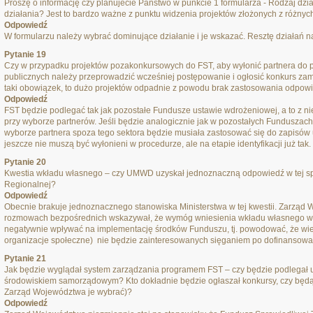
Proszę o informację czy planujecie Państwo w punkcie 1 formularza - Rodzaj dzi
działania? Jest to bardzo ważne z punktu widzenia projektów złożonych z różnych
Odpowiedź
W formularzu należy wybrać dominujące działanie i je wskazać. Resztę działań nal
Pytanie 19
Czy w przypadku projektów pozakonkursowych do FST, aby wyłonić partnera do pr
publicznych należy przeprowadzić wcześniej postępowanie i ogłosić konkurs zam
taki obowiązek, to dużo projektów odpadnie z powodu brak zastosowania odpowie
Odpowiedź
FST będzie podlegać tak jak pozostałe Fundusze ustawie wdrożeniowej, a to z n
przy wyborze partnerów. Jeśli będzie analogicznie jak w pozostałych Funduszach,
wyborze partnera spoza tego sektora będzie musiała zastosować się do zapisów u
jeszcze nie muszą być wyłonieni w procedurze, ale na etapie identyfikacji już tak.
Pytanie 20
Kwestia wkładu własnego – czy UMWD uzyskał jednoznaczną odpowiedź w tej spra
Regionalnej?
Odpowiedź
Obecnie brakuje jednoznacznego stanowiska Ministerstwa w tej kwestii. Zarząd W
rozmowach bezpośrednich wskazywał, że wymóg wniesienia wkładu własnego w
negatywnie wpływać na implementację środków Funduszu, tj. powodować, że wi
organizacje społeczne) nie będzie zainteresowanych sięganiem po dofinansowa
Pytanie 21
Jak będzie wyglądał system zarządzania programem FST – czy będzie podlegał 
środowiskiem samorządowym? Kto dokładnie będzie ogłaszał konkursy, czy będą d
Zarząd Województwa je wybrać)?
Odpowiedź