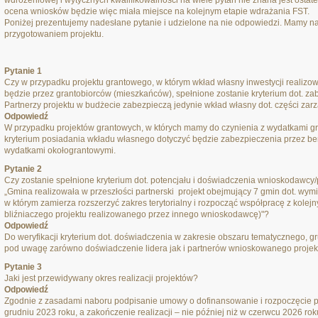
wdrożeniowej i wytycznych kwalifikowalności na wiele pytań nie znana jest ostat
ocena wniosków będzie więc miała miejsce na kolejnym etapie wdrażania FST.
Poniżej prezentujemy nadesłane pytanie i udzielone na nie odpowiedzi. Mamy na
przygotowaniem projektu.
Pytanie 1
Czy w przypadku projektu grantowego, w którym wkład własny inwestycji reali
będzie przez grantobiorców (mieszkańców), spełnione zostanie kryterium dot. za
Partnerzy projektu w budżecie zabezpieczą jedynie wkład własny dot. części zar
Odpowiedź
W przypadku projektów grantowych, w których mamy do czynienia z wydatkami gr
kryterium posiadania wkładu własnego dotyczyć będzie zabezpieczenia przez be
wydatkami okołograntowymi.
Pytanie 2
Czy zostanie spełnione kryterium dot. potencjału i doświadczenia wnioskodawcy
„Gmina realizowała w przeszłości partnerski projekt obejmujący 7 gmin dot. wymi
w którym zamierza rozszerzyć zakres terytorialny i rozpocząć współpracę z kolejn
bliźniaczego projektu realizowanego przez innego wnioskodawcę)"?
Odpowiedź
Do weryfikacji kryterium dot. doświadczenia w zakresie obszaru tematycznego, 
pod uwagę zarówno doświadczenie lidera jak i partnerów wnioskowanego projek
Pytanie 3
Jaki jest przewidywany okres realizacji projektów?
Odpowiedź
Zgodnie z zasadami naboru podpisanie umowy o dofinansowanie i rozpoczęcie pro
grudniu 2023 roku, a zakończenie realizacji – nie później niż w czerwcu 2026 rok