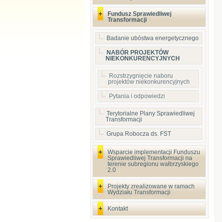
Fundusz Sprawiedliwej
Transformacji
Badanie ubóstwa energetycznego
NABÓR PROJEKTÓW
NIEKONKURENCYJNYCH
Rozstrzygnięcie naboru
projektów niekonkurencyjnych
Pytania i odpowiedzi
Terytorialne Plany Sprawiedliwej
Transformacji
Grupa Robocza ds. FST
Wsparcie implementacji Funduszu
Sprawiedliwej Transformacji na
terenie subregionu wałbrzyskiego
2.0
Projekty zrealizowane w ramach
Wydziału Transformacji
Kontakt