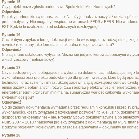
Pytanie 15
Czy projekt może zgłosić partnerstwo Spółdzielni Mieszkaniowych?
Odpowiedź
Projekty partnerskie są dopuszczalne. Należy jednak zaznaczyć iż udział spółdz
problematyczny. Nie mogą być wspierane w ramach FEDS z EFRR. Nie wiadomo, 
FST. Będzie to uzależnione od ostatecznych rozstrzygnięć.
Pytanie 16
Chciałabym zapytać o formę deklaracji wkładu własnego oraz rodzaj niniejszeg
również rozumiany jako formuła intelektualna (ekspercka wiedza)?
Odpowiedź
Nie są znane ostateczne wytyczne. Można się jedynie kierować obecnymi wytyczny
wkład rzeczowy (niefinansowy).
Pytanie 17
Czy przedsięwzięcie, polegające na wykonaniu dokumentacji, składającej się z k
wykonalności oraz projektu budowlanego dla grupy inwestycji, które będą operac
technologii oraz systemy i infrastrukturę zapewniającą przystępną cenowo czyst
emisji gazów cieplarnianych, rozwój OZE i poprawę efektywności energetycznej,
energetycznego” (przy czym minimalna, sumaryczna wartość całkowita wykonanej
kryterium dostępu?
Odpowiedź
Co do zasady dokumentacja wymagana przez regulamin konkursu i przepisy prawa 
wykonalności, koszty związane z uzyskaniem pozwoleń itp. Ale już np. dokumenta
gospodarki niskoemisyjnej – nie. Projekty typowo dokumentacyjne albo pilotażo
POIiŚ 2007 – 2013 finansował projekty związane z dokumentacją na PGN, finans
z dużymi projektami kolejowymi, na zasadzie etapowania – dokumenty na koniec j
Pytanie 18