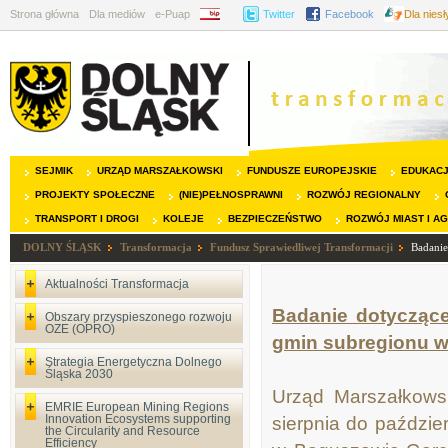
Strona główna
Dla mediów
e-Puap
BIP
Twitter
Facebook
Dla nies
SEJMIK
URZĄD MARSZAŁKOWSKI
FUNDUSZE EUROPEJSKIE
EDUKAC
PROJEKTY SPOŁECZNE
(NIE)PEŁNOSPRAWNI
ROZWÓJ REGIONALNY
TRANSPORT I DROGI
KOLEJE
BEZPIECZEŃSTWO
ROZWÓJ MIAST I A
DOLNY ŚLĄSK
Transformacja
Fundusz Sprawiedliwej Transformacji
Badanie
Aktualności Transformacja
Badanie dotyczące
Obszary przyspieszonego rozwoju
OZE (OPRO)
gmin subregionu w
Strategia Energetyczna Dolnego
Śląska 2030
Urząd Marszałkowsk
EMRIE European Mining Regions
Innovation Ecosystems supporting
sierpnia do paździe
the Circularity and Resource
Efficiency