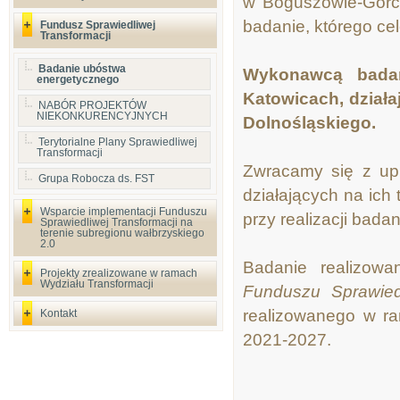
w Boguszowie-Gorca
badanie, którego ce
Fundusz Sprawiedliwej
Transformacji
Badanie ubóstwa
Wykonawcą badan
energetycznego
Katowicach, dział
NABÓR PROJEKTÓW
NIEKONKURENCYJNYCH
Dolnośląskiego.
Terytorialne Plany Sprawiedliwej
Transformacji
Zwracamy się z upr
Grupa Robocza ds. FST
działających na ic
Wsparcie implementacji Funduszu
przy realizacji bada
Sprawiedliwej Transformacji na
terenie subregionu wałbrzyskiego
2.0
Badanie realizowa
Projekty zrealizowane w ramach
Wydziału Transformacji
Funduszu Sprawiedl
realizowanego w r
Kontakt
2021-2027.