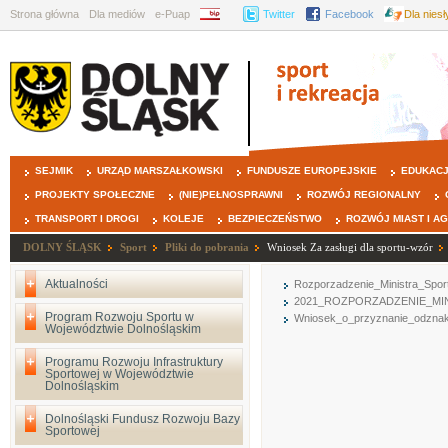
Strona główna
Dla mediów
e-Puap
BIP
Twitter
Facebook
Dla nies
SEJMIK
URZĄD MARSZAŁKOWSKI
FUNDUSZE EUROPEJSKIE
EDUKAC
PROJEKTY SPOŁECZNE
(NIE)PEŁNOSPRAWNI
ROZWÓJ REGIONALNY
TRANSPORT I DROGI
KOLEJE
BEZPIECZEŃSTWO
ROZWÓJ MIAST I A
DOLNY ŚLĄSK
Sport
Pliki do pobrania
Wniosek Za zasługi dla sportu-wzór
Aktualności
Rozporzadzenie_Ministra_Spor
2021_ROZPORZADZENIE_MIN
Program Rozwoju Sportu w
Wniosek_o_przyznanie_odznak
Województwie Dolnośląskim
Programu Rozwoju Infrastruktury
Sportowej w Województwie
Dolnośląskim
Dolnośląski Fundusz Rozwoju Bazy
Sportowej