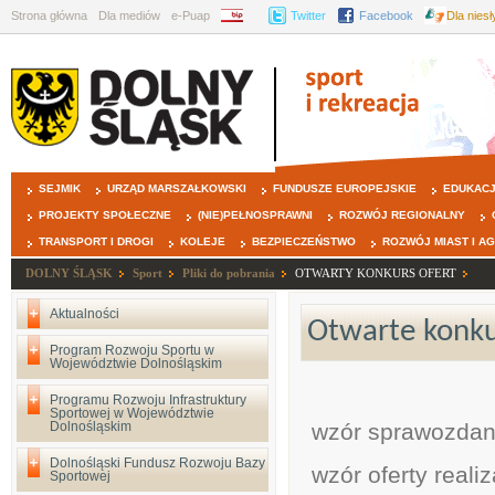
Strona główna
Dla mediów
e-Puap
BIP
Twitter
Facebook
Dla nies
SEJMIK
URZĄD MARSZAŁKOWSKI
FUNDUSZE EUROPEJSKIE
EDUKAC
PROJEKTY SPOŁECZNE
(NIE)PEŁNOSPRAWNI
ROZWÓJ REGIONALNY
TRANSPORT I DROGI
KOLEJE
BEZPIECZEŃSTWO
ROZWÓJ MIAST I A
DOLNY ŚLĄSK
Sport
Pliki do pobrania
OTWARTY KONKURS OFERT
Aktualności
Otwarte konkur
Program Rozwoju Sportu w
Województwie Dolnośląskim
Programu Rozwoju Infrastruktury
Sportowej w Województwie
Dolnośląskim
wzór sprawozdani
Dolnośląski Fundusz Rozwoju Bazy
wzór oferty reali
Sportowej