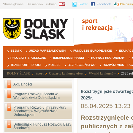
Strona główna
Dla mediów
e-Puap
BIP
Twitter
Facebook
Dla nies
SEJMIK
URZĄD MARSZAŁKOWSKI
FUNDUSZE EUROPEJSKIE
EDUKAC
PROJEKTY SPOŁECZNE
(NIE)PEŁNOSPRAWNI
ROZWÓJ REGIONALNY
TRANSPORT I DROGI
KOLEJE
BEZPIECZEŃSTWO
ROZWÓJ MIAST I A
DOLNY ŚLĄSK
Sport
Otwarte konkursy ofert
Wyniki konkursów
2025 ro
Aktualności
Rozstrzygnięcie otwartego
Program Rozwoju Sportu w
Województwie Dolnośląskim
2025r.
08.04.2025 13:23
Programu Rozwoju Infrastruktury
Sportowej w Województwie
Dolnośląskim
Rozstrzygnięcie 
Dolnośląski Fundusz Rozwoju Bazy
publicznych z za
Sportowej