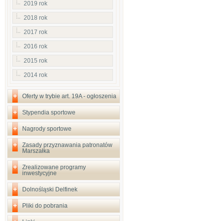
2019 rok
2018 rok
2017 rok
2016 rok
2015 rok
2014 rok
Oferty w trybie art. 19A - ogłoszenia
Stypendia sportowe
Nagrody sportowe
Zasady przyznawania patronatów
Marszałka
Zrealizowane programy
inwestycyjne
Dolnośląski Delfinek
Pliki do pobrania