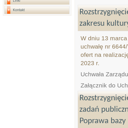
Linki
Kontakt
Rozstrzygnięci
zakresu kultur
W dniu 13 marca 
uchwałę nr 6644/
ofert na realizac
2023 r.
Uchwała Zarząd
Załącznik do Uc
Rozstrzygnięci
zadań publiczn
Poprawa bazy 