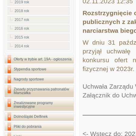
02.11.2023 12:35
2019 rok
2018 rok
Rozstrzygnięcie 
2017 rok
publicznych z zak
2016 rok
narciarstwa bie
2015 rok
W dniu 31 paźdz
2014 rok
przyjął uchwałę 
konkursu ofert 
Oferty w trybie art. 19A - ogłoszenia
fizycznej w 2023r
Stypendia sportowe
Nagrody sportowe
Uchwała Zarządu
Zasady przyznawania patronatów
Marszałka
Załącznik do Uch
Zrealizowane programy
inwestycyjne
Dolnośląski Delfinek
Pliki do pobrania
<- Wstecz do: 202