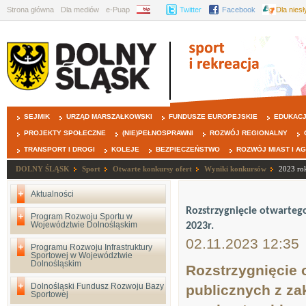
Strona główna
Dla mediów
e-Puap
BIP
Twitter
Facebook
Dla nies
SEJMIK
URZĄD MARSZAŁKOWSKI
FUNDUSZE EUROPEJSKIE
EDUKAC
PROJEKTY SPOŁECZNE
(NIE)PEŁNOSPRAWNI
ROZWÓJ REGIONALNY
TRANSPORT I DROGI
KOLEJE
BEZPIECZEŃSTWO
ROZWÓJ MIAST I A
DOLNY ŚLĄSK
Sport
Otwarte konkursy ofert
Wyniki konkursów
2023 ro
Aktualności
Rozstrzygnięcie otwartego
Program Rozwoju Sportu w
Województwie Dolnośląskim
2023r.
02.11.2023 12:35
Programu Rozwoju Infrastruktury
Sportowej w Województwie
Dolnośląskim
Rozstrzygnięcie 
Dolnośląski Fundusz Rozwoju Bazy
publicznych z zak
Sportowej