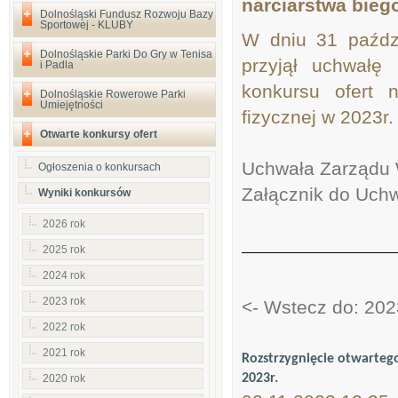
narciarstwa bie
Dolnośląski Fundusz Rozwoju Bazy
Sportowej - KLUBY
W dniu 31 paźdz
Dolnośląskie Parki Do Gry w Tenisa
przyjął uchwałę 
i Padla
konkursu ofert 
Dolnośląskie Rowerowe Parki
Umiejętności
fizycznej w 2023r
Otwarte konkursy ofert
Uchwała Zarządu
Ogłoszenia o konkursach
Załącznik do Uch
Wyniki konkursów
2026 rok
2025 rok
2024 rok
2023 rok
<- Wstecz do: 202
2022 rok
2021 rok
Rozstrzygnięcie otwartego
2023r.
2020 rok