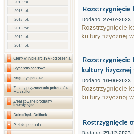
2019 rok
Rozstrzygnięcie 
2018 rok
Dodano:
27-07-2023
2017 rok
Rozstrzygnięcie k
2016 rok
kultury fizycznej
2015 rok
2014 rok
Oferty w trybie art. 19A - ogłoszenia
Rozstrzygnięcie 
Stypendia sportowe
kultury fizycznej
Nagrody sportowe
Dodano:
16-06-2023
Rozstrzygnięcie k
Zasady przyznawania patronatów
Marszałka
kultury fizycznej w
Zrealizowane programy
inwestycyjne
Dolnośląski Delfinek
Rostrzygnięcie 
Pliki do pobrania
Dodano:
29-12-2023