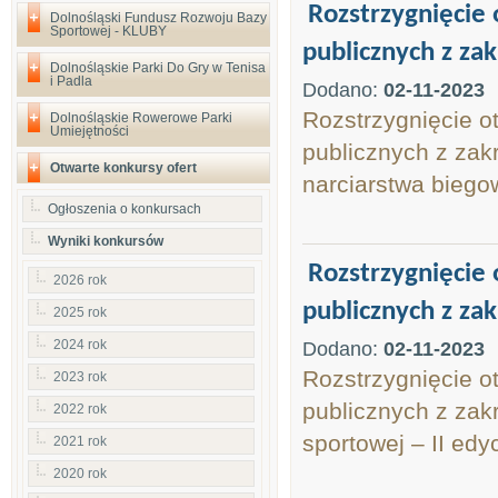
Rozstrzygnięcie 
Dolnośląski Fundusz Rozwoju Bazy
Sportowej - KLUBY
publicznych z zak
Dolnośląskie Parki Do Gry w Tenisa
i Padla
Dodano:
02-11-2023
Rozstrzygnięcie o
Dolnośląskie Rowerowe Parki
Umiejętności
publicznych z zakr
Otwarte konkursy ofert
narciarstwa bieg
Ogłoszenia o konkursach
Wyniki konkursów
Rozstrzygnięcie 
2026 rok
publicznych z zak
2025 rok
2024 rok
Dodano:
02-11-2023
Rozstrzygnięcie o
2023 rok
publicznych z zak
2022 rok
sportowej – II edy
2021 rok
2020 rok