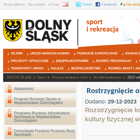
Strona główna
Dla mediów
e-Puap
BIP
Twitter
Facebook
Dla nies
SEJMIK
URZĄD MARSZAŁKOWSKI
FUNDUSZE EUROPEJSKIE
EDUKAC
PROJEKTY SPOŁECZNE
(NIE)PEŁNOSPRAWNI
ROZWÓJ REGIONALNY
TRANSPORT I DROGI
KOLEJE
BEZPIECZEŃSTWO
ROZWÓJ MIAST I A
DOLNY ŚLĄSK
Sport
Otwarte konkursy ofert
Wyniki konkursów
2023 ro
Aktualności
Rostrzygnięcie 
Program Rozwoju Sportu w
Dodano:
29-12-2023
Województwie Dolnośląskim
Rozstrzygnięcie k
Programu Rozwoju Infrastruktury
Sportowej w Województwie
kultury fizycznej 
Dolnośląskim
Dolnośląski Fundusz Rozwoju Bazy
Sportowej