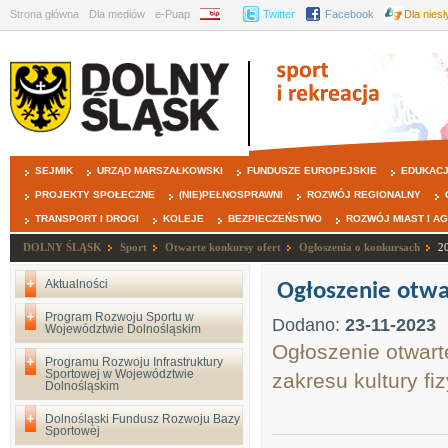
Strona główna
Dla mediów
e-Puap
BIP
Twitter
Facebook
Dla nies
SEJMIK
URZĄD MARSZAŁKOWSKI
FUNDUSZE EUROPEJSKIE
EDUKAC
PROJEKTY SPOŁECZNE
(NIE)PEŁNOSPRAWNI
ROZWÓJ REGIONALNY
TRANSPORT I DROGI
KOLEJE
BEZPIECZEŃSTWO
ROZWÓJ MIAST I A
DOLNY ŚLĄSK
Sport
Otwarte konkursy ofert
Ogłoszenia o konkursach
2
Aktualności
Ogłoszenie otwa
Program Rozwoju Sportu w
Dodano:
23-11-2023
Województwie Dolnośląskim
Ogłoszenie otwart
Programu Rozwoju Infrastruktury
Sportowej w Województwie
zakresu kultury fi
Dolnośląskim
Dolnośląski Fundusz Rozwoju Bazy
Sportowej