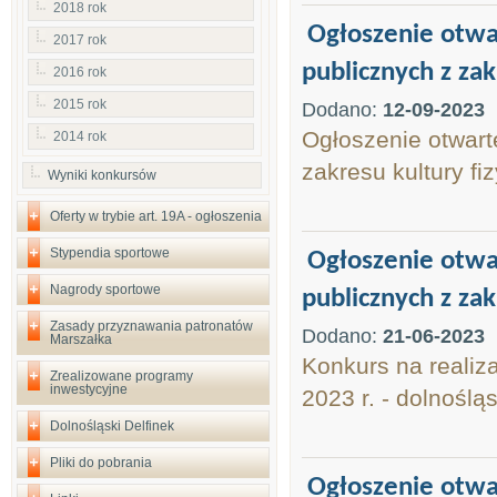
2018 rok
Ogłoszenie otwar
2017 rok
publicznych z zak
2016 rok
2015 rok
Dodano:
12-09-2023
Ogłoszenie otwart
2014 rok
zakresu kultury fi
Wyniki konkursów
Oferty w trybie art. 19A - ogłoszenia
Stypendia sportowe
Ogłoszenie otwar
Nagrody sportowe
publicznych z zak
Zasady przyznawania patronatów
Dodano:
21-06-2023
Marszałka
Konkurs na realiza
Zrealizowane programy
inwestycyjne
2023 r. - dolnośl
Dolnośląski Delfinek
Pliki do pobrania
Ogłoszenie otwar