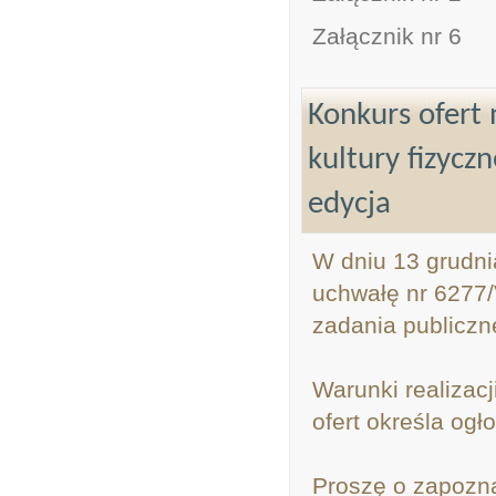
Załącznik nr 6
Konkurs ofert 
kultury fizycz
edycja
W dniu 13 grudni
uchwałę nr 6277/
zadania publiczn
Warunki realizacj
ofert określa og
Proszę o zapozna