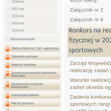
Wzór oferty
2018 rok
Załącznik nr 2
2017 rok
2016 rok
Załącznik nr 6
2015 rok
Konkurs na rea
2014 rok
fizycznej w 20
Wyniki konkursów
Oferty w trybie art. 19A - ogłoszenia
sportowych
Stypendia sportowe
Zarząd Województ
Nagrody sportowe
realizację zadań 
Zasady przyznawania patronatów
Marszałka
Warunki realizacj
Zrealizowane programy
zadań określa og
inwestycyjne
Dolnośląski Delfinek
Zadania konkurs
sportowych rangi
Pliki do pobrania