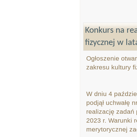
Konkurs na rea
fizycznej w la
Ogłoszenie otwar
zakresu kultury 
W dniu 4 paździe
podjął uchwałę n
realizację zadań 
2023 r. Warunki r
merytorycznej za