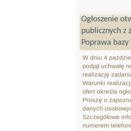
Ogłoszenie otw
publicznych z 
Poprawa bazy s
W dniu 4 paździe
podjął uchwałę n
realizację zadani
Warunki realizacj
ofert określa og
Proszę o zapozna
danych osobowy
Szczegółowe inf
numerem telefonu