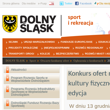
Strona główna
Dla mediów
e-Puap
BIP
Twitter
Facebook
Dla nies
SEJMIK
URZĄD MARSZAŁKOWSKI
FUNDUSZE EUROPEJSKIE
EDUKAC
PROJEKTY SPOŁECZNE
(NIE)PEŁNOSPRAWNI
ROZWÓJ REGIONALNY
TRANSPORT I DROGI
KOLEJE
BEZPIECZEŃSTWO
ROZWÓJ MIAST I A
DOLNY ŚLĄSK
Sport
Otwarte konkursy ofert
Ogłoszenia o konkursach
2
Aktualności
Konkurs ofert 
Program Rozwoju Sportu w
Województwie Dolnośląskim
kultury fizycz
Programu Rozwoju Infrastruktury
edycja
Sportowej w Województwie
Dolnośląskim
Dolnośląski Fundusz Rozwoju Bazy
W dniu 13 grudni
Sportowej