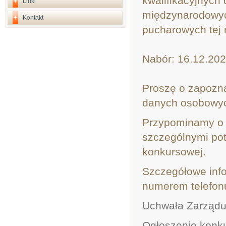
kwalifikacyjnych
Linki
międzynarodowyc
Kontakt
pucharowych tej 
Nabór: 16.12.202
Proszę o zapozna
danych osobowy
Przypominamy o 
szczególnymi potr
konkursowej.
Szczegółowe inf
numerem telefonu
Uchwała Zarząd
Ogłoszenie konk