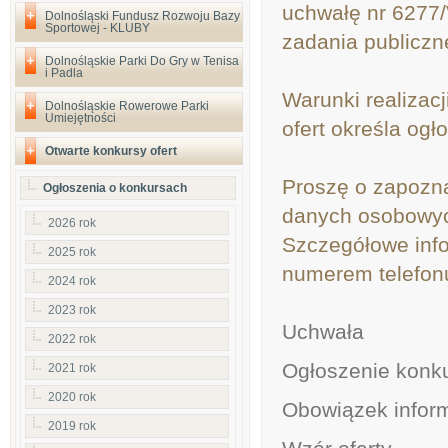
uchwałę nr 6277/
Dolnośląski Fundusz Rozwoju Bazy
Sportowej - KLUBY
zadania publiczn
Dolnośląskie Parki Do Gry w Tenisa
i Padla
Warunki realizacj
Dolnośląskie Rowerowe Parki
Umiejętności
ofert określa og
Otwarte konkursy ofert
Proszę o zapozna
Ogłoszenia o konkursach
danych osobowy
2026 rok
Szczegółowe inf
2025 rok
numerem telefonu
2024 rok
2023 rok
Uchwała
2022 rok
Ogłoszenie konk
2021 rok
2020 rok
Obowiązek infor
2019 rok