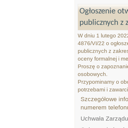
Ogłoszenie otw
publicznych z 
W dniu 1 lutego 202
4876/VI/22 o ogłosz
publicznych z zakresu
oceny formalnej i m
Proszę o zapoznanie
osobowych.
Przypominamy o obo
potrzebami i zawarci
Szczegółowe inf
numerem telefonu
Uchwała Zarząd