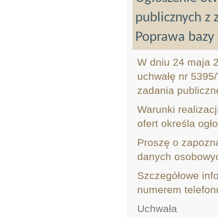
publicznych z 
Poprawa bazy s
W dniu 24 maja 
uchwałę nr 5395/
zadania publiczn
Warunki realizacj
ofert określa og
Proszę o zapozna
danych osobowy
Szczegółowe inf
numerem telefonu
Uchwała