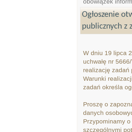
obowiązek infor
Ogłoszenie otw
publicznych z 
W dniu 19 lipca 
uchwałę nr 5666/
realizację zadań 
Warunki realizacj
zadań określa og
Proszę o zapozna
danych osobowy
Przypominamy o 
szczególnymi potr