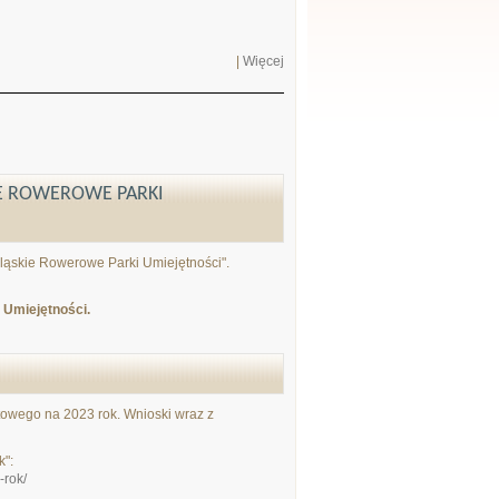
|
Więcej
E ROWEROWE PARKI
ląskie Rowerowe Parki Umiejętności".
 Umiejętności.
towego na 2023 rok. Wnioski wraz z
k":
-rok/