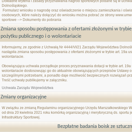
Dokładne kryteria i zasady przyznawania nagród sportowych podane są w uchw
Dolnośląskiego.
Formularz wniosku o nagrodę oraz oświadczenie o miejscu zamieszkania i oświ
osobowych, które należy dołączyć do wniosku można pobrać ze strony www.umw
sportowe --> Dokumenty do pobrania
Zmiana sposobu postępowania z ofertami złożonymi w trybie a
pożytku publicznego i o wolontariacie
Informujemy, ze zgodnie z Uchwałą Nr 4444/VI/21 Zarządu Województwa Dolnoślą
nastąpiła zmiana sposobu postępowania z ofertami złożonymi w trybie art. 19a us
wolontariacie.
Obowiązująca uchwała porządkuje proces przyznawania dotacji w trybie art. 19a 
wolontariacie dostosowując go do aktualnie obowiązujących przepisów Ustawy 
szczególnymi potrzebami, a ponadto daje możliwość bezpiecznych rozwiązań przy 
Treść uchwały publikujemy w załączniku.
Uchwała Zarządu Województwa
Zmiany organizacyjne
W związku ze zmianą Regulaminu organizacyjnego Urzędu Marszałkowskiego Wo
od dnia 20 kwietnia 2021 roku komórką organizacyjną i merytoryczną ds. sportu 
Infrastruktury Sportowej.
Bezpłatne badania boisk ze sztucz