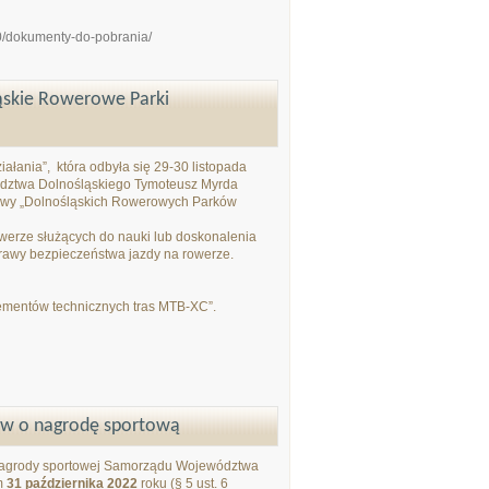
00/dokumenty-do-pobrania/
ąskie Rowerowe Parki
ałania”, która odbyła się 29-30 listopada
ództwa Dolnośląskiego Tymoteusz Myrda
udowy „Dolnośląskich Rowerowych Parków
owerze służących do nauki lub doskonalenia
prawy bezpieczeństwa jazdy na rowerze.
lementów technicznych tras MTB-XC”.
ków o nagrodę sportową
e nagrody sportowej Samorządu Województwa
em
31 października 2022
roku (§ 5 ust. 6