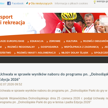
wersja g
itter
Facebook
Dla niesłyszących
Informacja o plikach cookies
USZE EUROPEJSKIE
EDUKACJA
ZDROWIE
KULTURA
ROZWÓJ OBSZARÓW
NI
ROZWÓJ REGIONALNY
GOSPODARKA
WSPÓŁPRACA Z ZAGRANICĄ
JE
ZEŃSTWO
ROZWÓJ MIAST I AGLOMERACJI
MŁODY DOLNY ŚLĄSK
SPOŁECZE
Uchwała w sprawie wyników naboru do programu pn. „Dolnośląskie
Edycja 2026”
02.07.2026 09:52
Uchwała w sprawie wyników naboru do programu pn. „Dolnośląskie Parki do gry w t
Sejmik Województwa Dolnośląskiego dnia 25 czerwca 2026 r. podjął Uchwałę n
programu pn. „Dolnośląskie Parki do gry w tenisa i padla Edycja 2026”