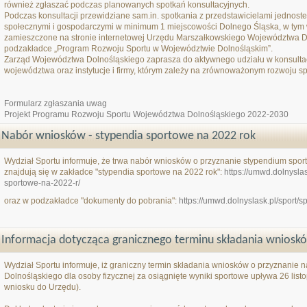
również zgłaszać podczas planowanych spotkań konsultacyjnych.
Podczas konsultacji przewidziane sam.in. spotkania z przedstawicielami jednost
społecznymi i gospodarczymi w minimum 1 miejscowości Dolnego Śląska, w tym 
zamieszczone na stronie internetowej Urzędu Marszałkowskiego Województwa 
podzakładce „Program Rozwoju Sportu w Województwie Dolnośląskim”.
Zarząd Województwa Dolnośląskiego zaprasza do aktywnego udziału w konsult
województwa oraz instytucje i firmy, którym zależy na zrównoważonym rozwoju s
Formularz zgłaszania uwag
Projekt Programu Rozwoju Sportu Województwa Dolnośląskiego 2022-2030
Nabór wniosków - stypendia sportowe na 2022 rok
Wydział Sportu informuje, że trwa nabór wniosków o przyznanie stypendium spo
znajdują się w zakładce "stypendia sportowe na 2022 rok":
https://umwd.dolnysla
sportowe-na-2022-r/
oraz w podzakładce "dokumenty do pobrania":
https://umwd.dolnyslask.pl/sport/
Informacja dotycząca granicznego terminu składania wnios
Wydział Sportu informuje, iż graniczny termin składania wniosków o przyznani
Dolnośląskiego dla osoby fizycznej za osiągnięte wyniki sportowe upływa 26 lis
wniosku do Urzędu).