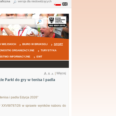
raficzna
wersja dla niedowidzących
 WIEJSKICH
BIURO W BRUKSELI
SPORT
DNOSTKI ORGANIZACYJNE
TURYSTYKA
ŃSTWO INFORMACYJNE
EWT
A
|
Więcej
A
A
 Parki do gry w tenisa i padla
enisa i padla Edycja 2026”
r XXVIII/787/26 w sprawie wyników naboru do