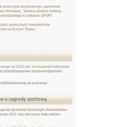
ek samorządu terytorialnego, partnerami
we Wrocławiu. Terminy spotkań zostaną
Dolnośląskiego w zakładce SPORT,
acjach społecznych mieszkańców
portu na Dolnym Śląsku.
rtowego na 2022 rok. Szczegółowe informacje
sk.pl/sport/stypendia-sportowe/stypendia-
sport00/dokumenty-do-pobrania/
ków o nagrodę sportową
e nagrody sportowej Samorządu Województwa
topada 2021 roku (decyduje data wpływu