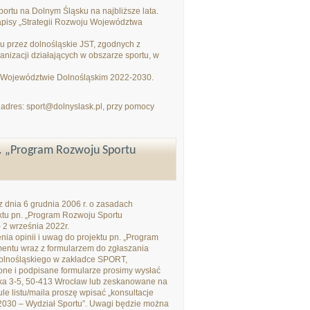
portu na Dolnym Śląsku na najbliższe lata.
apisy „Strategii Rozwoju Województwa
przez dolnośląskie JST, zgodnych z
anizacji działających w obszarze sportu, w
 Województwie Dolnośląskim 2022-2030.
adres: sport@dolnyslask.pl, przy pomocy
n. „Program Rozwoju Sportu
z dnia 6 grudnia 2006 r. o zasadach
ektu pn. „Program Rozwoju Sportu
 2 września 2022r.
ia opinii i uwag do projektu pn. „Program
entu wraz z formularzem do zgłaszania
olnośląskiego w zakładce SPORT,
ne i podpisane formularze prosimy wysłać
ska 3-5, 50-413 Wrocław lub zeskanowane na
ule listu/maila proszę wpisać „konsultacje
030 – Wydział Sportu”. Uwagi będzie można