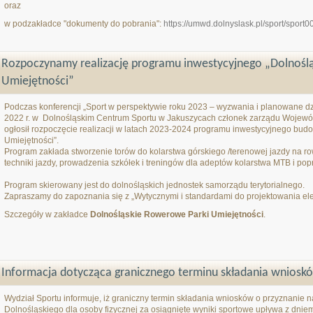
oraz
w podzakładce "dokumenty do pobrania":
https://umwd.dolnyslask.pl/sport/sport
Rozpoczynamy realizację programu inwestycyjnego „Dolnośl
Umiejętności”
Podczas konferencji „Sport w perspektywie roku 2023 – wyzwania i planowane dzi
2022 r. w Dolnośląskim Centrum Sportu w Jakuszycach członek zarządu Wojew
ogłosił rozpoczęcie realizacji w latach 2023-2024 programu inwestycyjnego b
Umiejętności”.
Program zakłada stworzenie torów do kolarstwa górskiego /terenowej jazdy na r
techniki jazdy, prowadzenia szkółek i treningów dla adeptów kolarstwa MTB i po
Program skierowany jest do dolnośląskich jednostek samorządu terytorialnego.
Zapraszamy do zapoznania się z „Wytycznymi i standardami do projektowania e
Szczegóły w zakładce
Dolnośląskie Rowerowe Parki Umiejętności
.
Informacja dotycząca granicznego terminu składania wnios
Wydział Sportu informuje, iż graniczny termin składania wniosków o przyznani
Dolnośląskiego dla osoby fizycznej za osiągnięte wyniki sportowe upływa z dni