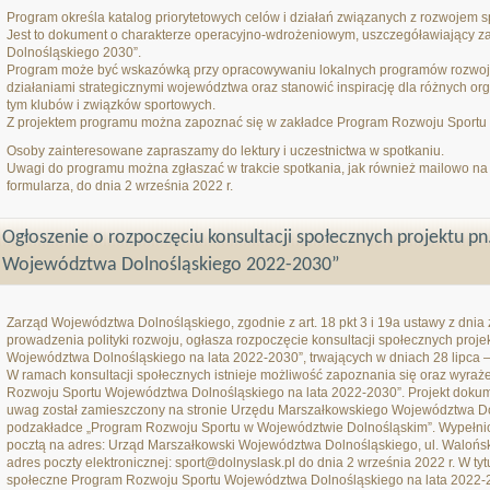
Program określa katalog priorytetowych celów i działań związanych z rozwojem s
Jest to dokument o charakterze operacyjno-wdrożeniowym, uszczegóławiający z
Dolnośląskiego 2030”.
Program może być wskazówką przy opracowywaniu lokalnych programów rozwoju 
działaniami strategicznymi województwa oraz stanowić inspirację dla różnych org
tym klubów i związków sportowych.
Z projektem programu można zapoznać się w zakładce Program Rozwoju Sportu
Osoby zainteresowane zapraszamy do lektury i uczestnictwa w spotkaniu.
Uwagi do programu można zgłaszać w trakcie spotkania, jak również mailowo na 
formularza, do dnia 2 września 2022 r.
Ogłoszenie o rozpoczęciu konsultacji społecznych projektu p
Województwa Dolnośląskiego 2022-2030”
Zarząd Województwa Dolnośląskiego, zgodnie z art. 18 pkt 3 i 19a ustawy z dnia 
prowadzenia polityki rozwoju, ogłasza rozpoczęcie konsultacji społecznych proj
Województwa Dolnośląskiego na lata 2022-2030”, trwających w dniach 28 lipca –
W ramach konsultacji społecznych istnieje możliwość zapoznania się oraz wyrażen
Rozwoju Sportu Województwa Dolnośląskiego na lata 2022-2030”. Projekt dokum
uwag został zamieszczony na stronie Urzędu Marszałkowskiego Województwa D
podzakładce „Program Rozwoju Sportu w Województwie Dolnośląskim”. Wypełnio
pocztą na adres: Urząd Marszałkowski Województwa Dolnośląskiego, ul. Waloń
adres poczty elektronicznej: sport@dolnyslask.pl do dnia 2 września 2022 r. W tyt
społeczne Program Rozwoju Sportu Województwa Dolnośląskiego na lata 2022-2