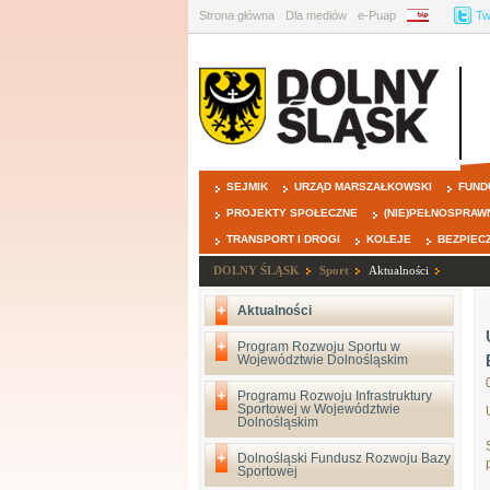
Strona główna
Dla mediów
e-Puap
BIP
Tw
SEJMIK
URZĄD MARSZAŁKOWSKI
FUND
PROJEKTY SPOŁECZNE
(NIE)PEŁNOSPRAW
TRANSPORT I DROGI
KOLEJE
BEZPIEC
DOLNY ŚLĄSK
Sport
Aktualności
Aktualności
Program Rozwoju Sportu w
Województwie Dolnośląskim
Programu Rozwoju Infrastruktury
Sportowej w Województwie
Dolnośląskim
Dolnośląski Fundusz Rozwoju Bazy
Sportowej