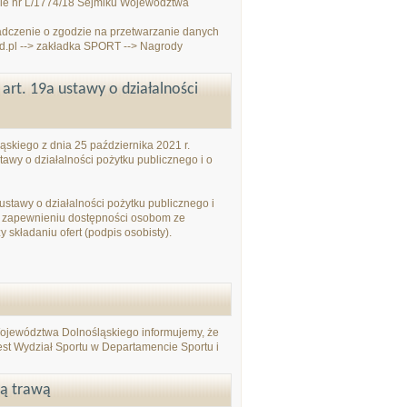
ale nr L/1774/18 Sejmiku Województwa
adczenie o zgodzie na przetwarzanie danych
d.pl --> zakładka SPORT --> Nagrody
rt. 19a ustawy o działalności
skiego z dnia 25 października 2021 r.
tawy o działalności pożytku publicznego i o
ustawy o działalności pożytku publicznego i
o zapewnieniu dostępności osobom ze
składaniu ofert (podpis osobisty).
jewództwa Dolnośląskiego informujemy, że
jest Wydział Sportu w Departamencie Sportu i
ną trawą