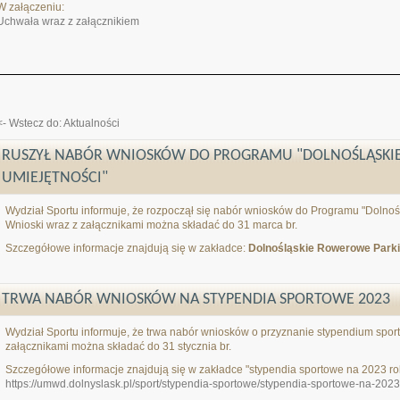
W załączeniu:
Uchwała wraz z załącznikiem
<- Wstecz do: Aktualności
RUSZYŁ NABÓR WNIOSKÓW DO PROGRAMU "DOLNOŚLĄSKI
UMIEJĘTNOŚCI"
Wydział Sportu informuje, że rozpoczął się nabór wniosków do Programu "Dolnoś
Wnioski wraz z załącznikami można składać do 31 marca br.
Szczegółowe informacje znajdują się w zakładce:
Dolnośląskie Rowerowe Parki
TRWA NABÓR WNIOSKÓW NA STYPENDIA SPORTOWE 2023
Wydział Sportu informuje, że trwa nabór wniosków o przyznanie stypendium spor
załącznikami można składać do 31 stycznia br.
Szczegółowe informacje znajdują się w zakładce "stypendia sportowe na 2023 ro
https://umwd.dolnyslask.pl/sport/stypendia-sportowe/stypendia-sportowe-na-2023