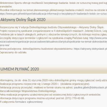
Ministerstwo Sportu oferuje możliwość bezpłatnego badania
boisk ze sztuczną trawą pod ką
granulatów.
Wszelkie informacje na temat planowanego pilotażowego badania znaleźć można na stronie in
https://www.gov.pl/web/sport/aktualizacja-informacji-o-bezplatnych-badaniach-boisk-ze-sztu
Aktywny Dolny Śląsk 2020
Rozpoczyna się V edycja Dolnośląskiego budżetu Obywatelskiego – Aktywny Dolny Śląsk.
Projekt rozpoczną spotkanie zorganizowane w 4 dolnośląskich miastach: Jeleniej Górze, Leg
Podobnie jak w latach ubiegłych, jednym z obszarów tematycznych, do którego można zgłaszać
Szczegóły dotyczące terminów i zgłoszeń na spotkania znajdą Państwo tutaj:
http://www.umw
pozarzadowe/organizacje-pozarzadowe/aktualnosci/artykul/spotkania-na-temat-dolnoslaskie
gora-wa/
Strona poświęcona dolnośląskiemu budżetowi obywatelskiemu:
https://aktywny.dolnyslask.p
Zapraszamy do udziału.
UMIEM PŁYWAĆ 2020
Informujemy, że do dnia 31 stycznia 2020 roku dolnośląskie gminy mogą zgłaszać swój udz
Realizacja programu rozpocznie się 1 lutego 2020 r. (działania organizacyjne).
Deklarację proszę przesyłać: mailowo w formie skanu na adres:
paulina.gibek@dolnyslask.pl
Marszałkowskiego Województwa Dolnośląskiego.
Pełna realizacja programu uzależniona jest od ostatecznej ilości zgłoszonych wniosków.
Informacja dotyczące programu można uzyskać pod tel. (071) 770-42-86.
W załączeniu
formularz zgłoszeniowy