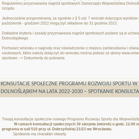
Regulaminu przyznawania nagród sportowych Samorządu Województwa Dolnoślą
Urzędu.
Jednocześnie przypominamy, że zgodnie z § 5 ust. 7 wnioski dotyczące wyników 
październik - grudzień 2022 mogą być składane do 31 grudnia 2022.
Dokładne kryteria i zasady przyznawania nagród sportowych podane są w uchw
Dolnośląskiego.
Formularz wniosku o nagrodę oraz oświadczenie o miejscu zamieszkania i oświa
osobowych, które należy dołączyć do wniosku można pobrać ze strony www.umw
sportowe --> Dokumenty do pobrania
KONSUTACJE SPOŁECZNE PROGRAMU ROZWOJU SPORTU 
DOLNOŚLĄSKIM NA LATA 2022-2030 – SPOTKANIE KONSULT
Trwają konsultacje społeczne nowego Programu Rozwoju Sportu dla Województ
W ramach konsultacji społecznych 30 sierpnia (wtorek) o godz. 12.00 o
programu w sali 510 przy ul. Dobrzyńskiej 21/23 we Wrocławiu.
Spotkanie ma charakter otwarty.