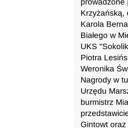
prowadzone p
Krzyżańską, 
Karola Berna
Białego w Mię
UKS "Sokolik
Piotra Lesiń
Weronika Świ
Nagrody w tu
Urzędu Mars
burmistrz Mi
przedstawici
Gintowt oraz