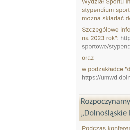
Wydział Sportu i
stypendium sport
można składać do
Szczegółowe info
na 2023 rok":
htt
sportowe/stypend
oraz
w podzakładce "
https://umwd.dol
Rozpoczynamy 
„Dolnośląskie
Podczas konferen