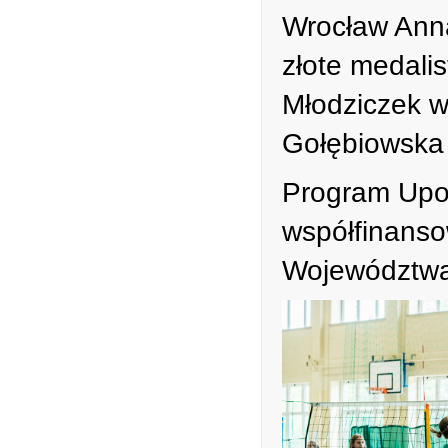
Wrocław Anna
złote medalis
Młodziczek 
Gołębiowska 
Program Upow
współfinans
Województwa