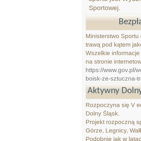
Sportowej.
Bezpł
Ministerstwo Sportu
trawą pod kątem jak
Wszelkie informacj
na stronie interneto
https://www.gov.pl/w
boisk-ze-sztuczna-t
Aktywny Dolny
Rozpoczyna się V e
Dolny Śląsk.
Projekt rozpoczną s
Górze, Legnicy, Wał
Podobnie jak w lata