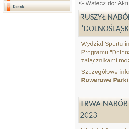
<- Wstecz do: Akt
Kontakt
RUSZYŁ NAB
"DOLNOŚLĄSK
Wydział Sportu i
Programu "Dolnoś
załącznikami mo
Szczegółowe info
Rowerowe Parki 
TRWA NABÓR
2023