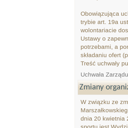
Obowiązująca uch
trybie art. 19a u
wolontariacie do
Ustawy o zapewn
potrzebami, a po
składaniu ofert (
Treść uchwały pu
Uchwała Zarząd
Zmiany organi
W związku ze zm
Marszałkowskieg
dnia 20 kwietnia
sportu jest Wydzi