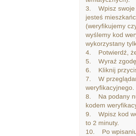
3. Wpisz swoje i
jesteś mieszkań
(weryfikujemy cz
wyślemy kod wery
wykorzystany tylk
4. Potwierdź, że
5. Wyraź zgodę 
6. Kliknij przy
7. W przeglądar
weryfikacyjnego.
8. Na podany nu
kodem weryfikac
9. Wpisz kod we
to 2 minuty.
10. Po wpisaniu