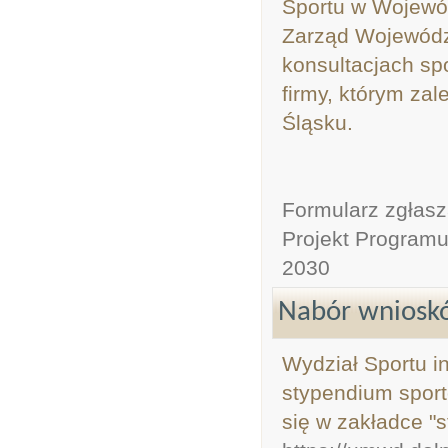
Sportu w Wojewó
Zarząd Wojewódz
konsultacjach sp
firmy, którym za
Śląsku.
Formularz zgłas
Projekt Program
2030
Nabór wnioskó
Wydział Sportu i
stypendium sport
się w zakładce "