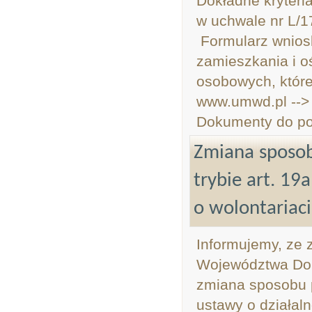
Dokładne kryteri
w uchwale nr L/
Formularz wnios
zamieszkania i o
osobowych, które
www.umwd.pl -->
Dokumenty do po
Zmiana sposob
trybie art. 19
o wolontariac
Informujemy, ze 
Województwa Doln
zmiana sposobu p
ustawy o działaln