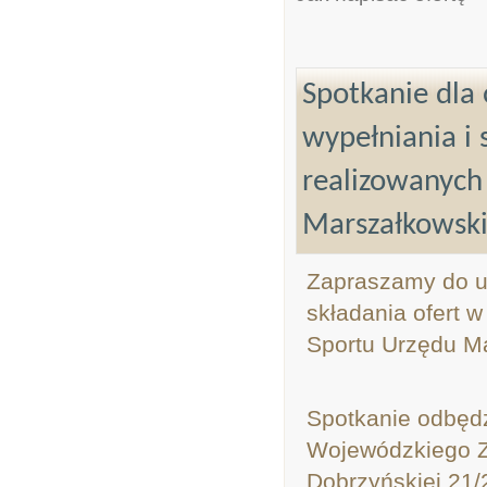
Spotkanie dla
wypełniania i 
realizowanych
Marszałkowsk
Zapraszamy do ud
składania ofert 
Sportu Urzędu M
Spotkanie odbędz
Wojewódzkiego Ze
Dobrzyńskiej 21/