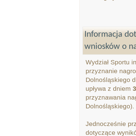
Informacja do
wniosków o n
Wydział Sportu i
przyznanie nagr
Dolnośląskiego d
upływa z dniem
3
przyznawania na
Dolnośląskiego).
Jednocześnie prz
dotyczące wynikó