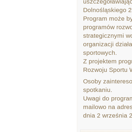
uszczegóławiając
Dolnośląskiego 2
Program może by
programów rozwoj
strategicznymi w
organizacji dzia
sportowych.
Z projektem pro
Rozwoju Sportu 
Osoby zaintereso
spotkaniu.
Uwagi do program
mailowo na adres
dnia 2 wrześni