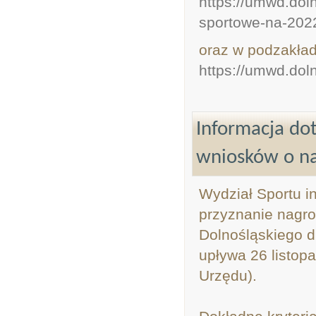
https://umwd.dol
sportowe-na-2022
oraz w podzakład
https://umwd.dol
Informacja do
wniosków o n
Wydział Sportu i
przyznanie nagr
Dolnośląskiego d
upływa 26 listop
Urzędu).