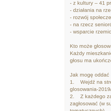
- z kultury – 41 p
- działania na r
- rozwój społecz
- na rzecz senior
- wsparcie rzemio
Kto może głosow
Każdy mieszkanie
głosu ma ukończo
Jak mogę oddać 
1. Wejdź na stron
glosowania-2019
2. Z każdego zak
zagłosować (w su
tematycznych).