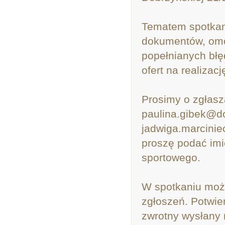
Tematem spotkani
dokumentów, omó
popełnianych błę
ofert na realizac
Prosimy o zgłasz
paulina.gibek@do
jadwiga.marcinie
proszę podać imi
sportowego.
W spotkaniu moż
zgłoszeń. Potwie
zwrotny wysłany 