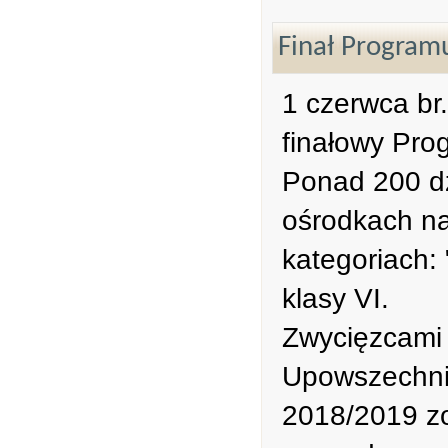
Finał Program
1 czerwca br
finałowy Pro
Ponad 200 d
ośrodkach na
kategoriach: "
klasy VI.
Zwycięzcami 
Upowszechnia
2018/2019 zo