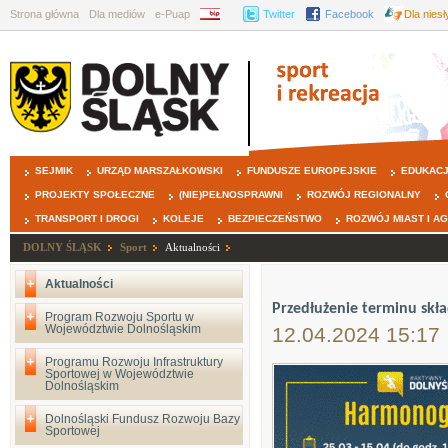
Strona główna
Dla mediów
e-Puap
BIP
Twitter
Facebook
Dla nies
SEJMIK
URZĄD MARSZAŁKOWSKI
FUNDUSZE EUROPEJSKIE
EDUKAC
PROJEKTY SPOŁECZNE
(NIE)PEŁNOSPRAWNI
ROZWÓJ REGIONALNY
TRANSPORT I DROGI
KOLEJE
BEZPIECZEŃSTWO
ROZWÓJ MIAST I A
DOLNY ŚLĄSK
Sport
Aktualności
Aktualności
Przedłużenie terminu sk
Program Rozwoju Sportu w
Województwie Dolnośląskim
12.04.2024 15:17
Programu Rozwoju Infrastruktury
Sportowej w Województwie
Dolnośląskim
Dolnośląski Fundusz Rozwoju Bazy
Sportowej