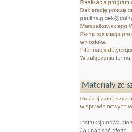
Realizacja programu 
Deklarację proszę p
paulina.gibek@dolny
Marszałkowskiego W
Pełna realizacja pro
wniosków.
Informacja dotycząc
W załączeniu
formu
Materiały ze s
Poniżej zamieszczam
w sprawie nowych wz
Instrukcja nowa ofer
Jak napisać ofertę