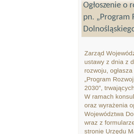
Ogłoszenie o r
pn. „Program
Dolnośląskieg
Zarząd Województ
ustawy z dnia z d
rozwoju, ogłasza
„Program Rozwoj
2030”, trwających
W ramach konsult
oraz wyrażenia o
Województwa Doln
wraz z formularz
stronie Urzędu 