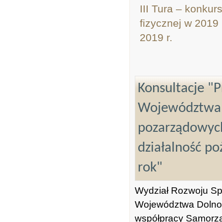
III Tura – konkur
fizycznej w 2019
2019 r.
Konsultacje "
Województwa D
pozarządowyc
działalność p
rok"
Wydział Rozwoju Sp
Województwa Dolnośl
współpracy Samorzą