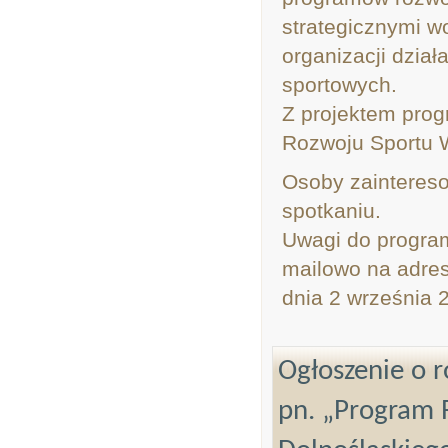
strategicznymi w
organizacji dzia
sportowych.
Z projektem pro
Rozwoju Sportu 
Osoby zaintereso
spotkaniu.
Uwagi do program
mailowo na adres
dnia 2 wrześni
Ogłoszenie o r
pn. „Program