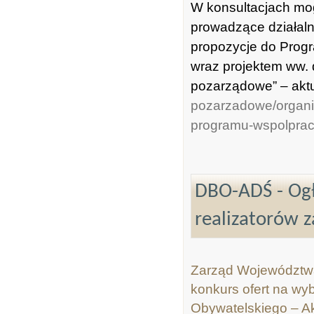
W konsultacjach mo
prowadzące działaln
propozycje do Prog
wraz projektem ww.
pozarządowe” – akt
pozarzadowe/organiz
programu-wspolprac
DBO-ADŚ - Ogł
realizatorów 
Zarząd Województwa 
konkurs ofert na wy
Obywatelskiego – A