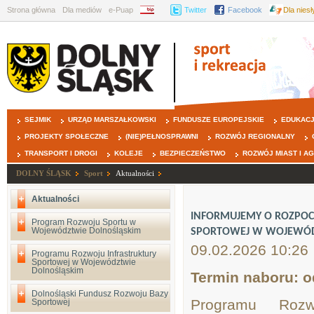
Strona główna
Dla mediów
e-Puap
BIP
Twitter
Facebook
Dla nies
SEJMIK
URZĄD MARSZAŁKOWSKI
FUNDUSZE EUROPEJSKIE
EDUKAC
PROJEKTY SPOŁECZNE
(NIE)PEŁNOSPRAWNI
ROZWÓJ REGIONALNY
TRANSPORT I DROGI
KOLEJE
BEZPIECZEŃSTWO
ROZWÓJ MIAST I A
DOLNY ŚLĄSK
Sport
Aktualności
Aktualności
INFORMUJEMY O ROZPO
Program Rozwoju Sportu w
Województwie Dolnośląskim
SPORTOWEJ W WOJEWÓD
09.02.2026 10:26
Programu Rozwoju Infrastruktury
Sportowej w Województwie
Dolnośląskim
Termin naboru: o
Dolnośląski Fundusz Rozwoju Bazy
Programu Rozw
Sportowej