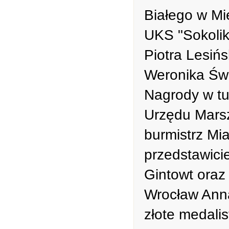
Białego w Mię
UKS "Sokolik
Piotra Lesiń
Weronika Świ
Nagrody w tu
Urzędu Mars
burmistrz Mi
przedstawici
Gintowt oraz
Wrocław Anna
złote medalis