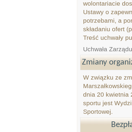
wolontariacie do
Ustawy o zapewn
potrzebami, a po
składaniu ofert (
Treść uchwały pu
Uchwała Zarząd
Zmiany organi
W związku ze zm
Marszałkowskieg
dnia 20 kwietnia
sportu jest Wydzi
Sportowej.
Bezpł