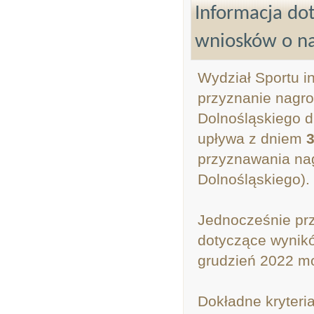
Informacja do
wniosków o n
Wydział Sportu i
przyznanie nagr
Dolnośląskiego d
upływa z dniem
3
przyznawania na
Dolnośląskiego).
Jednocześnie prz
dotyczące wynikó
grudzień 2022 mo
Dokładne kryteri