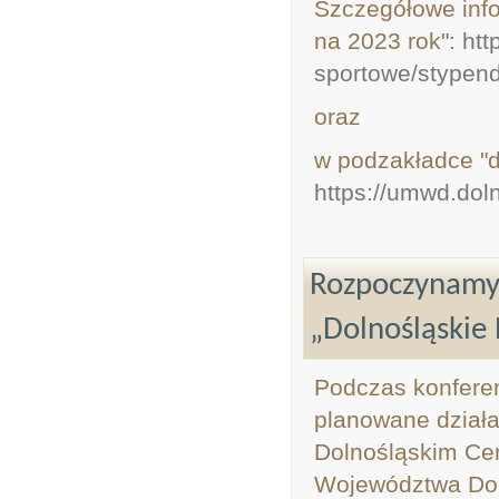
Szczegółowe info
na 2023 rok":
htt
sportowe/stypend
oraz
w podzakładce "
https://umwd.dol
Rozpoczynamy 
„Dolnośląskie
Podczas konferen
planowane działa
Dolnośląskim Ce
Województwa Dol