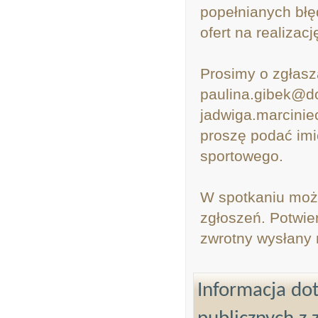
popełnianych błę
ofert na realizac
Prosimy o zgłasz
paulina.gibek@do
jadwiga.marcinie
proszę podać imi
sportowego.
W spotkaniu moż
zgłoszeń. Potwie
zwrotny wysłany 
Informacja dot