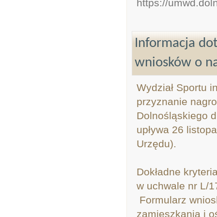
https://umwd.dol
Informacja do
wniosków o n
Wydział Sportu i
przyznanie nagr
Dolnośląskiego d
upływa 26 listop
Urzędu).
Dokładne kryteri
w uchwale nr L/
Formularz wnios
zamieszkania i o