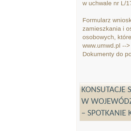
w uchwale nr L/
Formularz wniosk
zamieszkania i o
osobowych, które
www.umwd.pl -->
Dokumenty do po
KONSUTACJE 
W WOJEWÓDZT
– SPOTKANIE 