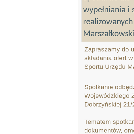
wypełniania i 
realizowanych
Marszałkowsk
Zapraszamy do ud
składania ofert 
Sportu Urzędu M
Spotkanie odbędz
Wojewódzkiego Ze
Dobrzyńskiej 21/
Tematem spotkani
dokumentów, omó