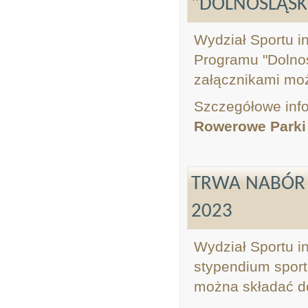
"DOLNOŚLĄSK
Wydział Sportu i
Programu "Dolnoś
załącznikami mo
Szczegółowe info
Rowerowe Parki 
TRWA NABÓR
2023
Wydział Sportu i
stypendium sport
można składać do