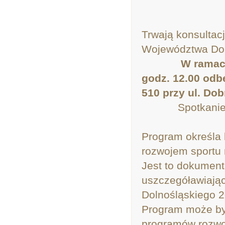
Trwają konsulta
Województwa Dol
W ramach
godz. 12.00 odb
510 przy ul. Do
Spotkanie ma 
Program określa 
rozwojem sportu 
Jest to dokument
uszczegóławiając
Dolnośląskiego 2
Program może by
programów rozwoj