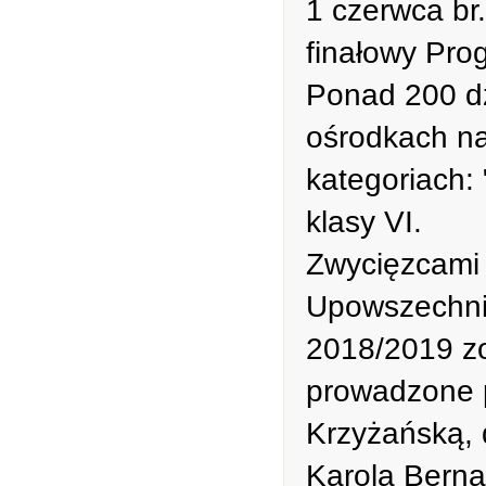
1 czerwca br
finałowy Pro
Ponad 200 d
ośrodkach na
kategoriach: "
klasy VI.
Zwycięzcami 
Upowszechnia
2018/2019 zo
prowadzone p
Krzyżańską, 
Karola Berna