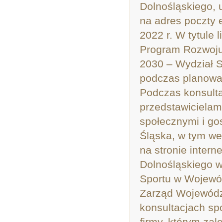
Dolnośląskiego, 
na adres poczty 
2022 r. W tytule 
Program Rozwoju
2030 – Wydział S
podczas planowa
Podczas konsulta
przedstawicielam
społecznymi i g
Śląska, w tym w
na stronie inte
Dolnośląskiego 
Sportu w Wojewó
Zarząd Wojewódz
konsultacjach sp
firmy, którym za