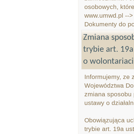
osobowych, które
www.umwd.pl -->
Dokumenty do po
Zmiana sposob
trybie art. 19
o wolontariac
Informujemy, ze 
Województwa Doln
zmiana sposobu p
ustawy o działaln
Obowiązująca uch
trybie art. 19a u