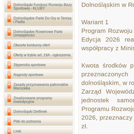
Dolnośląskim w Ro
Dolnośląski Fundusz Rozwoju Bazy
Sportowej - KLUBY
Dolnośląskie Parki Do Gry w Tenisa
Wariant 1
i Padla
Program Rozwoju 
Dolnośląskie Rowerowe Parki
Umiejętności
Edycja 2026 rea
Otwarte konkursy ofert
współpracy z Mini
Oferty w trybie art. 19A - ogłoszenia
Kwota środków p
Stypendia sportowe
przeznaczonyc
Nagrody sportowe
dolnośląskim, w r
Zasady przyznawania patronatów
Marszałka
Zarząd Wojewódz
Zrealizowane programy
jednostek samor
inwestycyjne
Programu Rozwoju
Dolnośląski Delfinek
2026, przeznaczy
Pliki do pobrania
zł.
Linki