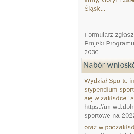
Śląsku.
Formularz zgłas
Projekt Program
2030
Nabór wnioskó
Wydział Sportu i
stypendium sport
się w zakładce "
https://umwd.dol
sportowe-na-2022
oraz w podzakład