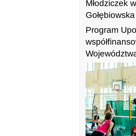
Młodziczek 
Gołębiowska 
Program Upow
współfinans
Województwa