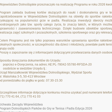
Województwo Dolnośląskie przeznaczyło na realizację Programu w roku 2026 kwotę
Program zakłada budowę kortów służących do nauki i doskonalenia gry w te
zapotrzebowanie w Województwie Dolnośląskim na obiekty do sportów rakietow
zyskującej na popularności grze w padla. Realizacja inwestycji stworzy moż
postrzeganych jako tzw. sporty całego życia, to znaczy takich, w których możl
sprawności i zaawansowania technicznego. Dzięki budowie obiektów sportow
realizacja zajęć szkolnych i pozaszkolnych, szkolenia sportowego oraz gry rekreacy
Celem Programu jest nie tylko poprawa warunków uprawiania sportów rakietowy
lokalnych społeczności, w szczególności dla dzieci i młodzieży, powstałe parki te
grupy osób
Proszę o zapoznanie się z informacjami dotyczącymi przetwarzania danych osobo
Sposoby doręczania dokumentów do Urzędu:
• poprzez e-Doręczenia, na adres: AE:PL-78042-55780-RFSDA-20
• osobiście w siedzibie Urzędu tj.:
Urząd Marszałkowski Województwa Dolnośląskiego, Wydział Sportu
ul. Walońska 3-5, 50-413 Wrocław
od poniedziałku do piątku w godz. 07.30-15.30
Szczegółowe informacje dotyczące konkursu można uzyskać pod numerami telefo
(71) 770 41 64, (71) 770 41 03
Uchwała Zarządu Województwa
Program Dolnośląskich Parków do Gry w Tenisa i Padla Edycja 2026