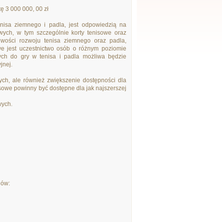
 3 000 000, 00 zł
nisa ziemnego i padla, jest odpowiedzią na
ych, w tym szczególnie korty tenisowe oraz
liwości rozwoju tenisa ziemnego oraz padla,
iwe jest uczestnictwo osób o różnym poziomie
ych do gry w tenisa i padla możliwa będzie
jnej.
ch, ale również zwiększenie dostępności dla
nisowe powinny być dostępne dla jak najszerszej
wych.
nów: