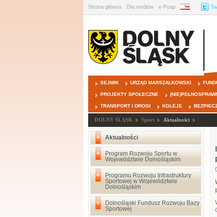
Strona główna
Dla mediów
e-Puap
BIP
Tw
SEJMIK
URZĄD MARSZAŁKOWSKI
FUND
PROJEKTY SPOŁECZNE
(NIE)PEŁNOSPRAW
TRANSPORT I DROGI
KOLEJE
BEZPIEC
DOLNY ŚLĄSK
Sport
Aktualności
Aktualności
Program Rozwoju Sportu w
Województwie Dolnośląskim
Programu Rozwoju Infrastruktury
Sportowej w Województwie
Dolnośląskim
Dolnośląski Fundusz Rozwoju Bazy
Sportowej