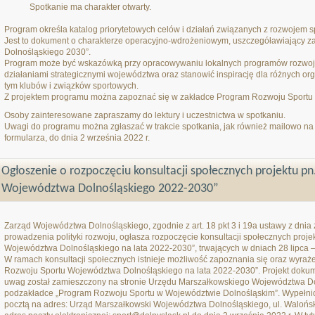
Spotkanie ma charakter otwarty.
Program określa katalog priorytetowych celów i działań związanych z rozwojem s
Jest to dokument o charakterze operacyjno-wdrożeniowym, uszczegóławiający z
Dolnośląskiego 2030”.
Program może być wskazówką przy opracowywaniu lokalnych programów rozwoju 
działaniami strategicznymi województwa oraz stanowić inspirację dla różnych org
tym klubów i związków sportowych.
Z projektem programu można zapoznać się w zakładce Program Rozwoju Sportu
Osoby zainteresowane zapraszamy do lektury i uczestnictwa w spotkaniu.
Uwagi do programu można zgłaszać w trakcie spotkania, jak również mailowo na 
formularza, do dnia 2 września 2022 r.
Ogłoszenie o rozpoczęciu konsultacji społecznych projektu p
Województwa Dolnośląskiego 2022-2030”
Zarząd Województwa Dolnośląskiego, zgodnie z art. 18 pkt 3 i 19a ustawy z dnia 
prowadzenia polityki rozwoju, ogłasza rozpoczęcie konsultacji społecznych proj
Województwa Dolnośląskiego na lata 2022-2030”, trwających w dniach 28 lipca –
W ramach konsultacji społecznych istnieje możliwość zapoznania się oraz wyrażen
Rozwoju Sportu Województwa Dolnośląskiego na lata 2022-2030”. Projekt dokum
uwag został zamieszczony na stronie Urzędu Marszałkowskiego Województwa D
podzakładce „Program Rozwoju Sportu w Województwie Dolnośląskim”. Wypełnio
pocztą na adres: Urząd Marszałkowski Województwa Dolnośląskiego, ul. Waloń