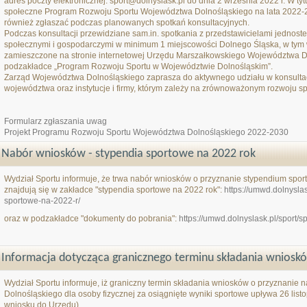
adres poczty elektronicznej: sport@dolnyslask.pl do dnia 2 września 2022 r. W tyt
społeczne Program Rozwoju Sportu Województwa Dolnośląskiego na lata 2022-2
również zgłaszać podczas planowanych spotkań konsultacyjnych.
Podczas konsultacji przewidziane sam.in. spotkania z przedstawicielami jednost
społecznymi i gospodarczymi w minimum 1 miejscowości Dolnego Śląska, w tym 
zamieszczone na stronie internetowej Urzędu Marszałkowskiego Województwa 
podzakładce „Program Rozwoju Sportu w Województwie Dolnośląskim”.
Zarząd Województwa Dolnośląskiego zaprasza do aktywnego udziału w konsult
województwa oraz instytucje i firmy, którym zależy na zrównoważonym rozwoju s
Formularz zgłaszania uwag
Projekt Programu Rozwoju Sportu Województwa Dolnośląskiego 2022-2030
Nabór wniosków - stypendia sportowe na 2022 rok
Wydział Sportu informuje, że trwa nabór wniosków o przyznanie stypendium spo
znajdują się w zakładce "stypendia sportowe na 2022 rok":
https://umwd.dolnysla
sportowe-na-2022-r/
oraz w podzakładce "dokumenty do pobrania":
https://umwd.dolnyslask.pl/sport/
Informacja dotycząca granicznego terminu składania wnios
Wydział Sportu informuje, iż graniczny termin składania wniosków o przyznani
Dolnośląskiego dla osoby fizycznej za osiągnięte wyniki sportowe upływa 26 lis
wniosku do Urzędu).