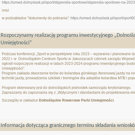
https://umwd.dolnyslask.pl/sport/stypendia-sportowe/stypendia-sportowe-na-2023
oraz
w podzakładce "dokumenty do pobrania":
https://umwd.dolnyslask.pl/sport/sport
Rozpoczynamy realizację programu inwestycyjnego „Dolnośl
Umiejętności”
Podczas konferencji „Sport w perspektywie roku 2023 – wyzwania i planowane dzi
2022 r. w Dolnośląskim Centrum Sportu w Jakuszycach członek zarządu Wojew
ogłosił rozpoczęcie realizacji w latach 2023-2024 programu inwestycyjnego b
Umiejętności”.
Program zakłada stworzenie torów do kolarstwa górskiego /terenowej jazdy na r
techniki jazdy, prowadzenia szkółek i treningów dla adeptów kolarstwa MTB i po
Program skierowany jest do dolnośląskich jednostek samorządu terytorialnego.
Zapraszamy do zapoznania się z „Wytycznymi i standardami do projektowania e
Szczegóły w zakładce
Dolnośląskie Rowerowe Parki Umiejętności
.
Informacja dotycząca granicznego terminu składania wnios