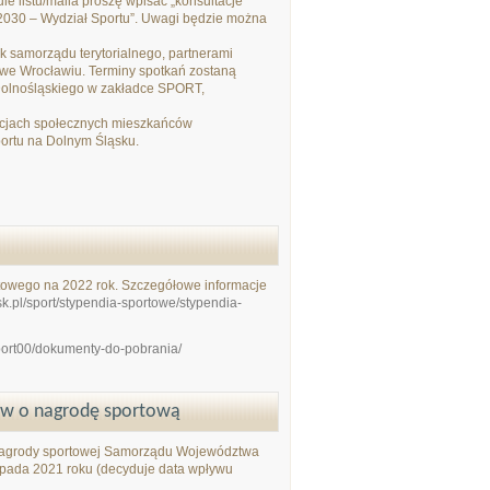
ule listu/maila proszę wpisać „konsultacje
030 – Wydział Sportu”. Uwagi będzie można
ek samorządu terytorialnego, partnerami
we Wrocławiu. Terminy spotkań zostaną
Dolnośląskiego w zakładce SPORT,
acjach społecznych mieszkańców
portu na Dolnym Śląsku.
rtowego na 2022 rok. Szczegółowe informacje
sk.pl/sport/stypendia-sportowe/stypendia-
sport00/dokumenty-do-pobrania/
ków o nagrodę sportową
e nagrody sportowej Samorządu Województwa
topada 2021 roku (decyduje data wpływu