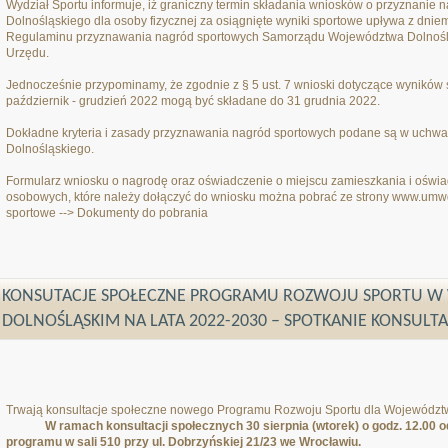
Wydział Sportu informuje, iż graniczny termin składania wniosków o przyznani
Dolnośląskiego dla osoby fizycznej za osiągnięte wyniki sportowe upływa z dni
Regulaminu przyznawania nagród sportowych Samorządu Województwa Dolnoślą
Urzędu.
Jednocześnie przypominamy, że zgodnie z § 5 ust. 7 wnioski dotyczące wyników 
październik - grudzień 2022 mogą być składane do 31 grudnia 2022.
Dokładne kryteria i zasady przyznawania nagród sportowych podane są w uchw
Dolnośląskiego.
Formularz wniosku o nagrodę oraz oświadczenie o miejscu zamieszkania i oświa
osobowych, które należy dołączyć do wniosku można pobrać ze strony www.umw
sportowe --> Dokumenty do pobrania
KONSUTACJE SPOŁECZNE PROGRAMU ROZWOJU SPORTU 
DOLNOŚLĄSKIM NA LATA 2022-2030 – SPOTKANIE KONSULT
Trwają konsultacje społeczne nowego Programu Rozwoju Sportu dla Województ
W ramach konsultacji społecznych 30 sierpnia (wtorek) o godz. 12.00 o
programu w sali 510 przy ul. Dobrzyńskiej 21/23 we Wrocławiu.