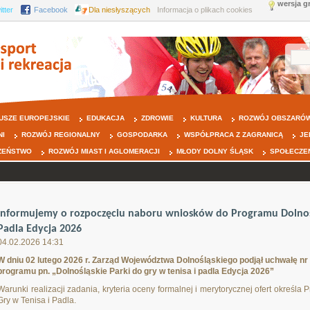
wersja g
itter
Facebook
Dla niesłyszących
Informacja o plikach cookies
USZE EUROPEJSKIE
EDUKACJA
ZDROWIE
KULTURA
ROZWÓJ OBSZARÓW
NI
ROZWÓJ REGIONALNY
GOSPODARKA
WSPÓŁPRACA Z ZAGRANICĄ
JE
ZEŃSTWO
ROZWÓJ MIAST I AGLOMERACJI
MŁODY DOLNY ŚLĄSK
SPOŁECZE
Informujemy o rozpoczęciu naboru wniosków do Programu Dolnośl
Padla Edycja 2026
04.02.2026 14:31
W dniu 02 lutego 2026 r. Zarząd Województwa Dolnośląskiego podjął uchwałę nr 
programu pn. „Dolnośląskie Parki do gry w tenisa i padla Edycja 2026”
Warunki realizacji zadania, kryteria oceny formalnej i merytorycznej ofert okre
Gry w Tenisa i Padla.