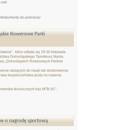
-rok/
00/dokumenty-do-pobrania/
ąskie Rowerowe Parki
ałania”, która odbyła się 29-30 listopada
ództwa Dolnośląskiego Tymoteusz Myrda
udowy „Dolnośląskich Rowerowych Parków
owerze służących do nauki lub doskonalenia
prawy bezpieczeństwa jazdy na rowerze.
lementów technicznych tras MTB-XC”.
ków o nagrodę sportową