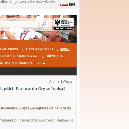
raficzna
wersja dla niedowidzących
 WIEJSKICH
BIURO W BRUKSELI
SPORT
DNOSTKI ORGANIZACYJNE
TURYSTYKA
ŃSTWO INFORMACYJNE
EWT
A
|
Więcej
A
A
ąskich Parków do Gry w Tenisa i
3624/VII/26 w sprawie ogłoszenia naboru do
śla Program Dolnośląskich Rowerowych Parków do