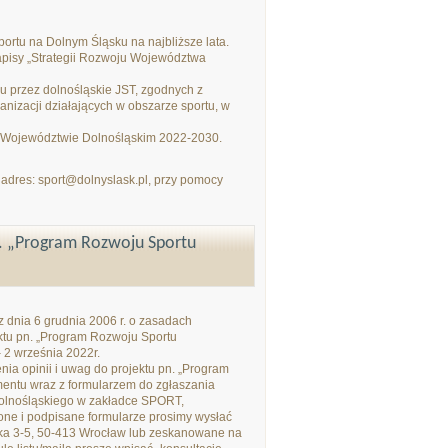
portu na Dolnym Śląsku na najbliższe lata.
apisy „Strategii Rozwoju Województwa
przez dolnośląskie JST, zgodnych z
anizacji działających w obszarze sportu, w
 Województwie Dolnośląskim 2022-2030.
adres: sport@dolnyslask.pl, przy pomocy
n. „Program Rozwoju Sportu
z dnia 6 grudnia 2006 r. o zasadach
ektu pn. „Program Rozwoju Sportu
 2 września 2022r.
ia opinii i uwag do projektu pn. „Program
entu wraz z formularzem do zgłaszania
olnośląskiego w zakładce SPORT,
ne i podpisane formularze prosimy wysłać
ska 3-5, 50-413 Wrocław lub zeskanowane na