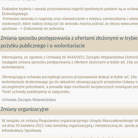
Dokładne kryteria i zasady przyznawania nagród sportowych podane są w uchw
Dolnośląskiego.
Formularz wniosku o nagrodę oraz oświadczenie o miejscu zamieszkania i oświ
osobowych, które należy dołączyć do wniosku można pobrać ze strony www.umw
sportowe --> Dokumenty do pobrania
Zmiana sposobu postępowania z ofertami złożonymi w trybie a
pożytku publicznego i o wolontariacie
Informujemy, ze zgodnie z Uchwałą Nr 4444/VI/21 Zarządu Województwa Dolnoślą
nastąpiła zmiana sposobu postępowania z ofertami złożonymi w trybie art. 19a us
wolontariacie.
Obowiązująca uchwała porządkuje proces przyznawania dotacji w trybie art. 19a 
wolontariacie dostosowując go do aktualnie obowiązujących przepisów Ustawy 
szczególnymi potrzebami, a ponadto daje możliwość bezpiecznych rozwiązań przy 
Treść uchwały publikujemy w załączniku.
Uchwała Zarządu Województwa
Zmiany organizacyjne
W związku ze zmianą Regulaminu organizacyjnego Urzędu Marszałkowskiego Wo
od dnia 20 kwietnia 2021 roku komórką organizacyjną i merytoryczną ds. sportu 
Infrastruktury Sportowej.