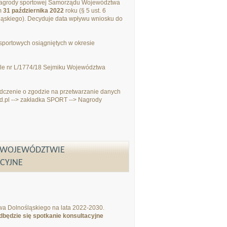
e nagrody sportowej Samorządu Województwa
em
31 października 2022
roku (§ 5 ust. 6
skiego). Decyduje data wpływu wniosku do
sportowych osiągniętych w okresie
ale nr L/1774/18 Sejmiku Województwa
dczenie o zgodzie na przetwarzanie danych
d.pl --> zakładka SPORT --> Nagrody
W WOJEWÓDZTWIE
ACYJNE
wa Dolnośląskiego na lata 2022-2030.
dbędzie się spotkanie konsultacyjne