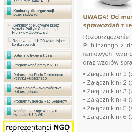
Konkurs "zDolne NGO"
Konkursy dla organzacji
pozarządowych
UWAGA! Od marc
sprawozdań z re
Konkursy obsługiwane przez
Wydział Polityki Senioralnej i
Projektów Społecznych
Rozporządzeni
Reprezentanci NGO w komisjach
Publicznego z dn
konkursowych
ramowych wzoró
Dotacje w trybie art. 19a
oraz wzorów spr
Program współpracy z NGO
•
Załącznik nr 1 (
Dolnośląska Rada Działalności
Pożytku Publicznego
•
Załącznik nr 2 (
Rada Seniorów Województwa
•
Załącznik nr 3 
Dolnośląskiego
•
Załącznik nr 4 
Program Wsparcia Rad Seniorów
•
Załącznik nr 5 
Współpraca z ngo w innych
wydziałach UMWD
•
Załącznik nr 6 