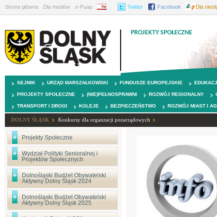
Strona główna
Dla mediów
e-Puap
BIP
Twitter
Facebook
Dla nies
PROJEKTY SPOŁECZNE
SEJMIK
URZĄD MARSZAŁKOWSKI
FUNDUSZE EUROPEJSKIE
EDUKAC
PROJEKTY SPOŁECZNE
(NIE)PEŁNOSPRAWNI
ROZWÓJ REGIONALNY
TRANSPORT I DROGI
KOLEJE
BEZPIECZEŃSTWO
ROZWÓJ MIAST I A
DOLNY ŚLĄSK
Konkursy dla organzacji pozarządowych
Projekty Społeczne
Wydział Polityki Senioralnej i
Projektów Społecznych
Dolnośląski Budżet Obywatelski
Aktywny Dolny Śląsk 2024
Dolnośląski Budżet Obywatelski
Aktywny Dolny Śląsk 2025