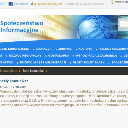
wersja g
itter
Facebook
Dla niesłyszących
Informacja o plikach cookies
USZE EUROPEJSKIE
EDUKACJA
ZDROWIE
KULTURA
ROZWÓJ OBSZARÓW
NI
ROZWÓJ REGIONALNY
GOSPODARKA
WSPÓŁPRACA Z ZAGRANICĄ
JE
ZEŃSTWO
ROZWÓJ MIAST I AGLOMERACJI
MŁODY DOLNY ŚLĄSK
SPOŁECZE
Komunikaty
Stały komunikat
Stały komunikat
Dodano:
12-10-2023
Województwo Dolnośląskie, wyłączny właściciel infrastruktury Dolnośląskiej Siec
udzielonej koncesji na czas określony powierzyło spółce DSS Operator S.A. (dalej „
zarządzanie siecią DSS, w tym świadczenie na bazie tej infrastruktury usług hurt
likwidacji obszarów wykluczenia informacyjnego. W szczególności udzielona Opera