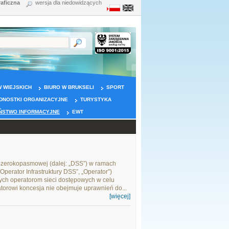
raficzna
wersja dla niedowidzących
 WIEJSKICH
BIURO W BRUKSELI
SPORT
DNOSTKI ORGANIZACYJNE
TURYSTYKA
ŃSTWO INFORMACYJNE
EWT
i Szerokopasmowej (dalej: „DSS”) w ramach
Operator Infrastruktury DSS”, „Operator”)
owych operatorom sieci dostępowych w celu
torowi koncesja nie obejmuje uprawnień do...
[więcej]