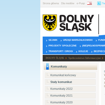
Strona główna
Dla mediów
e-Puap
BIP
Tw
SEJMIK
URZĄD MARSZAŁKOWSKI
FUND
PROJEKTY SPOŁECZNE
(NIE)PEŁNOSPRAW
TRANSPORT I DROGI
KOLEJE
BEZPIEC
DOLNY ŚLĄSK
Społeczeństwo Informacyjne
Komunikaty
Komunikat końcowy
Stały komunikat
Komunikaty 2022
Komunikaty 2021
Komunikaty 2020