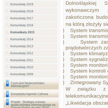
Dolnośląskiej
Komunikaty 2019
wykonawczym p
Komunikaty 2018
zakończona budow
Komunikaty 2017
na którą złożyły si
Komunikaty 2016
1)
System transmi
Komunikaty 2015
2)
System transmis
Komunikaty 2014
3)
System zas
Komunikaty 2013
prądotwórczych za
4)
System klimatyza
Komunikaty 2012
5)
System sygnaliz
Komunikaty 2011
6)
System monitori
Komunikaty 2010
7)
System kontroli
Komunikaty 2009
8)
System monitor
9)
Zintegrowany S
Czym jest Społeczeństwo
Informacyjne?
W związku z z
Europejska Agenda Cyfrowa
telekomunikacyjn
„Likwidacja obsza
Projekt - Strategia rozwoju
społeczeństwa informacyjnego na
Dolnym Śląsku do roku 2020