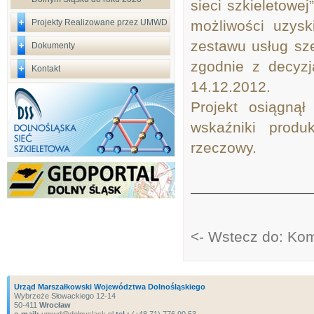
sieci szkieletowe
Projekty Realizowane przez UMWD
możliwości uzys
zestawu usług sz
Dokumenty
zgodnie z decyzj
Kontakt
14.12.2012.
Projekt osiągnął
wskaźniki produ
rzeczowy.
<- Wstecz do: Ko
Urząd Marszałkowski Województwa Dolnośląskiego
Wybrzeże Słowackiego 12-14
50-411
Wrocław