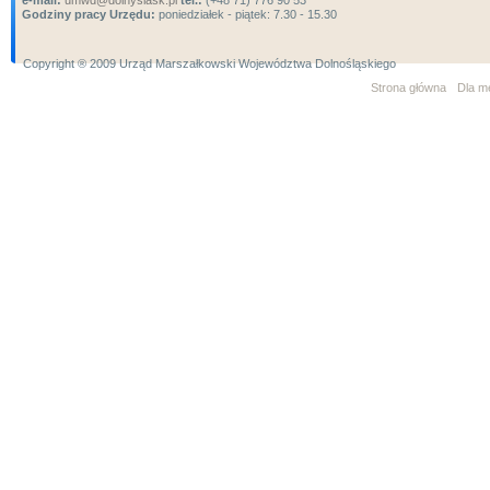
e-mail:
umwd@dolnyslask.pl
tel.:
(+48 71) 776 90 53
Godziny pracy Urzędu:
poniedziałek - piątek: 7.30 - 15.30
Copyright ® 2009 Urząd Marszałkowski Województwa Dolnośląskiego
Strona główna
Dla m