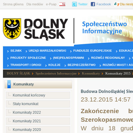
Strona główna
Dla mediów
e-Puap
BIP
Twitter
Facebook
Dla nies
SEJMIK
URZĄD MARSZAŁKOWSKI
FUNDUSZE EUROPEJSKIE
EDUKAC
PROJEKTY SPOŁECZNE
(NIE)PEŁNOSPRAWNI
ROZWÓJ REGIONALNY
TRANSPORT I DROGI
KOLEJE
BEZPIECZEŃSTWO
ROZWÓJ MIAST I A
DOLNY ŚLĄSK
Społeczeństwo Informacyjne
Komunikaty
Komunikaty 2015
Komunikaty
Budowa Dolnośląskiej Sie
Komunikat końcowy
23.12.2015 14:57
Stały komunikat
Zakończenie b
Komunikaty 2022
Szerokopasmowe
Komunikaty 2021
W dniu 18 grud
Komunikaty 2020