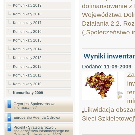
dofinansowanie z
Komunikaty 2019
Województwa Doln
Komunikaty 2018
Działania 2.2. Roz
Komunikaty 2017
(„Społeczeństwo i
Komunikaty 2016
Komunikaty 2015
Komunikaty 2014
Wyniki inwentar
Komunikaty 2013
Dodano:
11-09-2009
Komunikaty 2012
Za
Komunikaty 2011
in
Komunikaty 2010
te
Komunikaty 2009
in
Czym jest Społeczeństwo
Informacyjne?
„Likwidacja obsza
Sieci Szkieletowej
Europejska Agenda Cyfrowa
Projekt - Strategia rozwoju
społeczeństwa informacyjnego na
Dolnym Śląsku do roku 2020