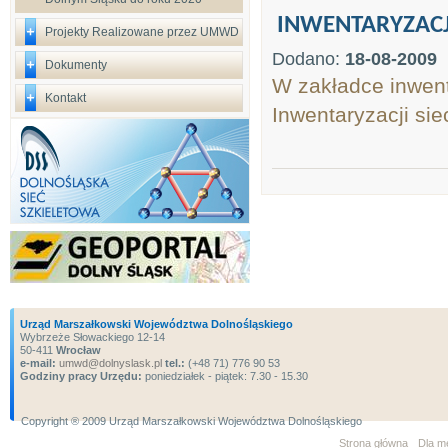
INWENTARYZAC
Projekty Realizowane przez UMWD
Dodano:
18-08-2009
Dokumenty
W zakładce inwent
Kontakt
Inwentaryzacji si
Urząd Marszałkowski Województwa Dolnośląskiego
Wybrzeże Słowackiego 12-14
50-411
Wrocław
e-mail:
umwd@dolnyslask.pl
tel.:
(+48 71) 776 90 53
Godziny pracy Urzędu:
poniedziałek - piątek: 7.30 - 15.30
Copyright ® 2009 Urząd Marszałkowski Województwa Dolnośląskiego
Strona główna
Dla m