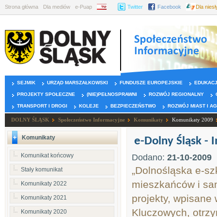
Strona główna
Dla mediów
e-Puap
BIP
Twitter
Facebook
Dla nies
SEJMIK
URZĄD MARSZAŁKOWSKI
FUNDUSZE EUROPEJSKIE
EDUKAC
PROJEKTY SPOŁECZNE
(NIE)PEŁNOSPRAWNI
ROZWÓJ REGIONALNY
TRANSPORT I DROGI
KOLEJE
BEZPIECZEŃSTWO
ROZWÓJ MIAST I A
DOLNY ŚLĄSK
Społeczeństwo Informacyjne
Komunikaty
Komunikaty 2009
Komunikaty
e-Dolny Śląsk - 
Komunikat końcowy
Dodano:
21-10-2009
„Dolnośląska e-szk
Stały komunikat
mieszkańców i sa
Komunikaty 2022
projekty, wpisane
Komunikaty 2021
Kluczowych, otrz
Komunikaty 2020