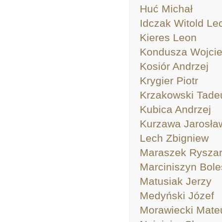
Huć Michał
Idczak Witold Le
Kieres Leon
Kondusza Wojci
Kosiór Andrzej
Krygier Piotr
Krzakowski Tade
Kubica Andrzej
Kurzawa Jarosła
Lech Zbigniew
Maraszek Rysza
Marciniszyn Bole
Matusiak Jerzy
Medyński Józef
Morawiecki Mate