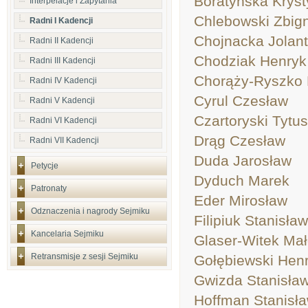
Boratyńska Krys
Interpelacje i Zapytania
Chlebowski Zbig
Radni I Kadencji
Chojnacka Jolan
Radni II Kadencji
Chodziak Henryk
Radni III Kadencji
Chorąży-Ryszko 
Radni IV Kadencji
Cyrul Czesław
Radni V Kadencji
Czartoryski Tytus
Radni VI Kadencji
Drąg Czesław
Radni VII Kadencji
Duda Jarosław
Petycje
Dyduch Marek
Patronaty
Eder Mirosław
Odznaczenia i nagrody Sejmiku
Filipiuk Stanisław
Kancelaria Sejmiku
Glaser-Witek Mał
Retransmisje z sesji Sejmiku
Gołębiewski Hen
Gwizda Stanisła
Hoffman Stanisł