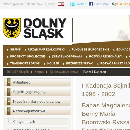
Strona główna
Dla mediów
e-Puap
BIP
Twitter
Facebook
Dla nies
SEJMIK
URZĄD MARSZAŁKOWSKI
FUNDUSZE EUROPEJSKIE
EDUKAC
PROJEKTY SPOŁECZNE
(NIE)PEŁNOSPRAWNI
ROZWÓJ REGIONALNY
TRANSPORT I DROGI
KOLEJE
BEZPIECZEŃSTWO
ROZWÓJ MIAST I A
DOLNY ŚLĄSK
Sejmik
Radni województwa
Radni I Kadencji
Aktualności
I Kadencja Sejm
Sejmik i jego organy
1998 - 2002
Prace Sejmiku i jego organów
Banaś Magdalen
Radni województwa
Berny Maria
Bobrowski Rysza
Kluby radnych