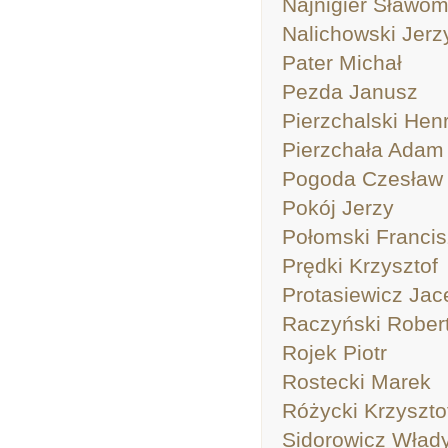
Najnigier Sławom
Nalichowski Jerz
Pater Michał
Pezda Janusz
Pierzchalski Hen
Pierzchała Adam
Pogoda Czesław
Pokój Jerzy
Połomski Franci
Prędki Krzysztof
Protasiewicz Jac
Raczyński Rober
Rojek Piotr
Rostecki Marek
Różycki Krzyszto
Sidorowicz Wład