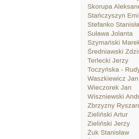
Skorupa Aleksan
Stańczyszyn Emi
Stefanko Stanisł
Suława Jolanta
Szymański Mare
Średniawski Zdzi
Terlecki Jerzy
Toczyńska - Rud
Waszkiewicz Jan
Wieczorek Jan
Wiszniewski Andr
Zbrzyzny Ryszar
Zieliński Artur
Zieliński Jerzy
Żuk Stanisław