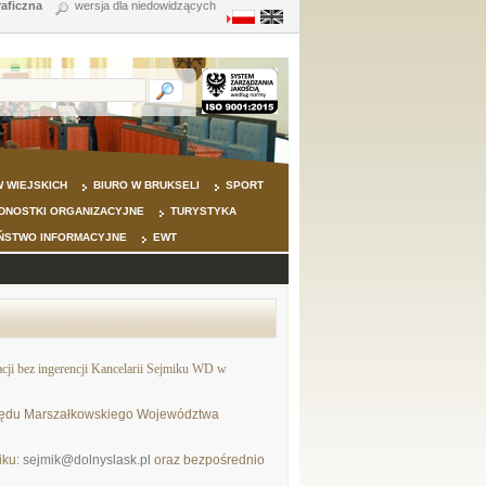
raficzna
wersja dla niedowidzących
 WIEJSKICH
BIURO W BRUKSELI
SPORT
DNOSTKI ORGANIZACYJNE
TURYSTYKA
ŃSTWO INFORMACYJNE
EWT
cji
bez ingerencji Kancelarii Sejmiku WD w
rzędu Marszałkowskiego Województwa
iku:
sejmik@dolnyslask.pl
oraz bezpośrednio