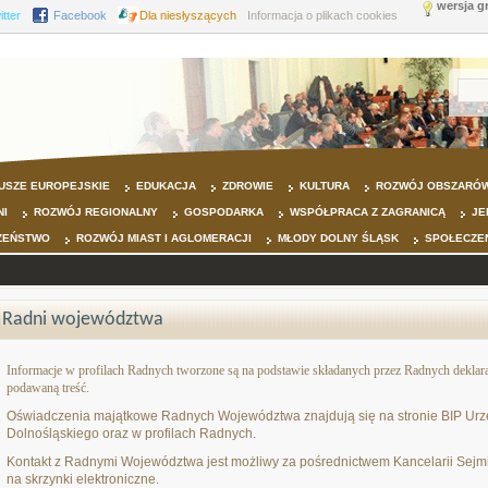
wersja g
itter
Facebook
Dla niesłyszących
Informacja o plikach cookies
USZE EUROPEJSKIE
EDUKACJA
ZDROWIE
KULTURA
ROZWÓJ OBSZARÓW
NI
ROZWÓJ REGIONALNY
GOSPODARKA
WSPÓŁPRACA Z ZAGRANICĄ
JE
ZEŃSTWO
ROZWÓJ MIAST I AGLOMERACJI
MŁODY DOLNY ŚLĄSK
SPOŁECZE
Radni województwa
Informacje w profilach Radnych tworzone są
na podstawie składanych przez Radnych deklara
podawaną treść.
Oświadczenia majątkowe Radnych Województwa znajdują się na stronie BIP U
Dolnośląskiego oraz w profilach Radnych.
Kontakt z Radnymi Województwa jest możliwy za pośrednictwem Kancelarii Sejm
na skrzynki elektroniczne.