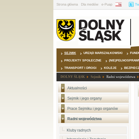
Strona główna
Dla mediów
e-Puap
BIP
Tw
SEJMIK
URZĄD MARSZAŁKOWSKI
FUND
PROJEKTY SPOŁECZNE
(NIE)PEŁNOSPRAW
TRANSPORT I DROGI
KOLEJE
BEZPIEC
DOLNY ŚLĄSK
Sejmik
Radni województwa
Aktualności
Sejmik i jego organy
Prace Sejmiku i jego organów
Radni województwa
Kluby radnych