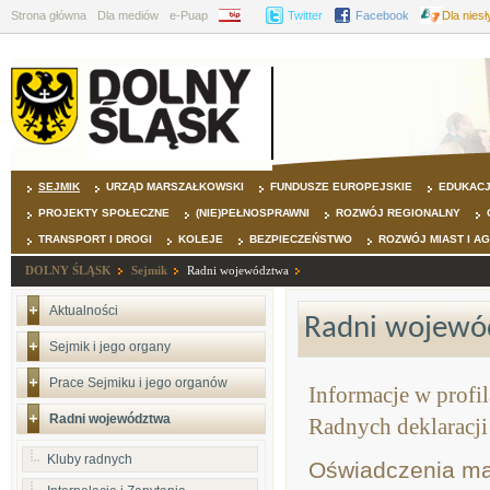
Strona główna
Dla mediów
e-Puap
BIP
Twitter
Facebook
Dla nies
SEJMIK
URZĄD MARSZAŁKOWSKI
FUNDUSZE EUROPEJSKIE
EDUKAC
PROJEKTY SPOŁECZNE
(NIE)PEŁNOSPRAWNI
ROZWÓJ REGIONALNY
TRANSPORT I DROGI
KOLEJE
BEZPIECZEŃSTWO
ROZWÓJ MIAST I A
DOLNY ŚLĄSK
Sejmik
Radni województwa
Aktualności
Radni wojewó
Sejmik i jego organy
Prace Sejmiku i jego organów
Informacje w profi
Radni województwa
Radnych deklaracji
Kluby radnych
Oświadczenia ma