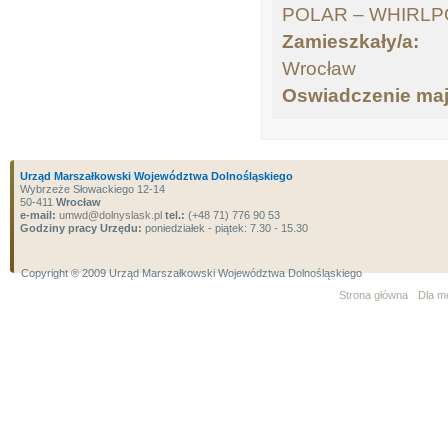
POLAR – WHIRLPOO
Zamieszkały/a:
Wrocław
Oswiadczenie ma
Urząd Marszałkowski Województwa Dolnośląskiego
Wybrzeże Słowackiego 12-14
50-411
Wrocław
e-mail:
umwd@dolnyslask.pl
tel.:
(+48 71) 776 90 53
Godziny pracy Urzędu:
poniedziałek - piątek: 7.30 - 15.30
Copyright ® 2009 Urząd Marszałkowski Województwa Dolnośląskiego
Strona główna
Dla m