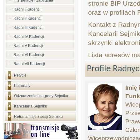
Interpelacje i Zapytania
stronie BIP Urz
Radni I Kadencji
oraz w profilach
Radni II Kadencji
Kontakt z Radny
Radni III Kadencji
Kancelarii Sejmi
Radni IV Kadencji
skrzynki elektron
Radni V Kadencji
Lista adresów ma
Radni VI Kadencji
Radni VII Kadencji
Profile Radnyc
Petycje
Patronaty
Imię
Funk
Odznaczenia i nagrody Sejmiku
Wicep
Kancelaria Sejmiku
Prze
Retransmisje z sesji Sejmiku
Praw
Człon
Wiceprzewodnicząca