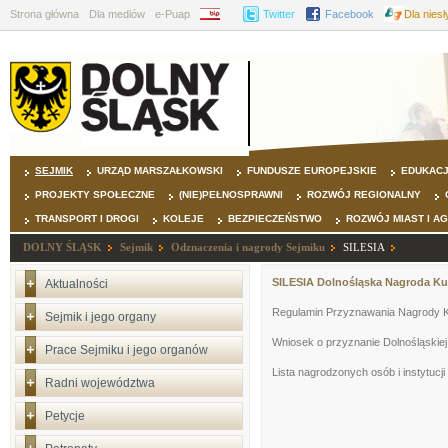
Strona główna
Dla mediów
e-Puap
BIP
Twitter
Facebook
Dla nies
SEJMIK
URZĄD MARSZAŁKOWSKI
FUNDUSZE EUROPEJSKIE
EDUKAC
PROJEKTY SPOŁECZNE
(NIE)PEŁNOSPRAWNI
ROZWÓJ REGIONALNY
TRANSPORT I DROGI
KOLEJE
BEZPIECZEŃSTWO
ROZWÓJ MIAST I A
DOLNY ŚLĄSK
Sejmik
Odznaczenia i nagrody Sejmiku
SILESIA
SILESIA Dolnośląska Nagroda Ku
Aktualności
Regulamin Przyznawania Nagrody Ku
Sejmik i jego organy
Wniosek o przyznanie Dolnośląskiej
Prace Sejmiku i jego organów
Lista nagrodzonych osób i instytucji
Radni województwa
Petycje