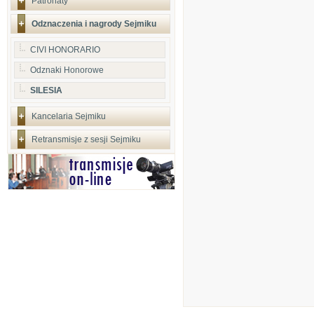
Patronaty
Odznaczenia i nagrody Sejmiku
CIVI HONORARIO
Odznaki Honorowe
SILESIA
Kancelaria Sejmiku
Retransmisje z sesji Sejmiku