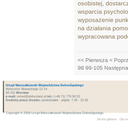
osobistej, dostar
wsparcia psycholo
wyposażenie punk
na działania pomo
wypracowana podc
<< Pierwsza
< Popr
98
99-105
Następna
Urząd Marszałkowski Województwa Dolnośląskiego
Wybrzeże Słowackiego 12-14
50-411
Wrocław
e-mail:
umwd@dolnyslask.pl
tel.:
(+48 71) 776 90 53
Godziny pracy Urzędu:
poniedziałek - piątek: 7.30 - 15.30
Copyright ® 2009 Urząd Marszałkowski Województwa Dolnośląskiego
Strona główna
Dla m