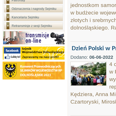
Patronaty
jednostkom samorz
Odznaczenia i nagrody Sejmiku
w budżecie wojewó
Kancelaria Sejmiku
złotych i srebrny
Retransmisje z sesji Sejmiku
dolnośląskiego. Ra
Dzień Polski w P
Dodano:
06-06-2022
4 
w 
wy
re
Kędziera, Anna Mi
Czartoryski, Miro