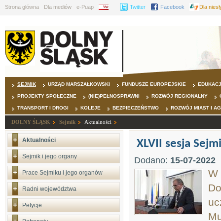
Strona główna
Dla mediów
e-Puap
BIP
Twitter
Facebook
Dla nies
SEJMIK
URZĄD MARSZAŁKOWSKI
FUNDUSZE EUROPEJSKIE
EDUKAC
PROJEKTY SPOŁECZNE
(NIE)PEŁNOSPRAWNI
ROZWÓJ REGIONALNY
TRANSPORT I DROGI
KOLEJE
BEZPIECZEŃSTWO
ROZWÓJ MIAST I A
DOLNY ŚLĄSK
Sejmik
Aktualności
Aktualności
XLVII sesja Sejm
Sejmik i jego organy
Dodano:
15-07-2022
W 
Prace Sejmiku i jego organów
Do
Radni województwa
uc
Petycje
Mu