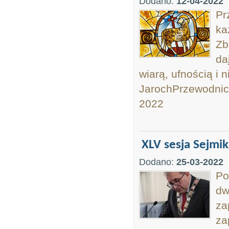
Dodano:
12-04-2022
Pr
ka
Zb
da
wiarą, ufnością i 
JarochPrzewodnic
2022
XLV sesja Sejmi
Dodano:
25-03-2022
Po
dw
za
za