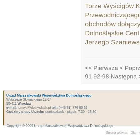
Torze Wyścigów Ko
Przewodniczącego
obchodów dołączył
Dolnośląskie Cent
Jerzego Szaniewsk
<< Pierwsza
< Popr
91
92-98
Następna 
Urząd Marszałkowski Województwa Dolnośląskiego
Wybrzeże Słowackiego 12-14
50-411
Wrocław
e-mail:
umwd@dolnyslask.pl
tel.:
(+48 71) 776 90 53
Godziny pracy Urzędu:
poniedziałek - piątek: 7.30 - 15.30
Copyright ® 2009 Urząd Marszałkowski Województwa Dolnośląskiego
Strona główna
Dla m