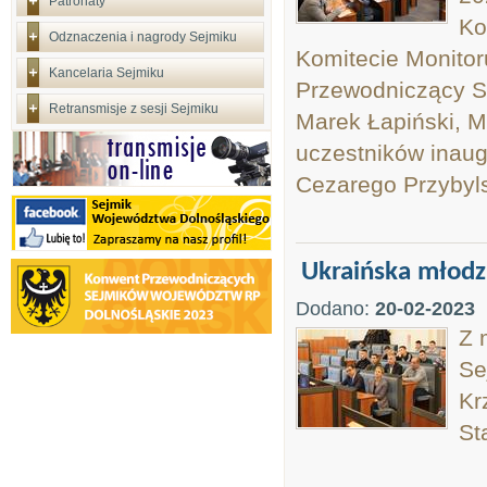
Patronaty
Ko
Odznaczenia i nagrody Sejmiku
Komitecie Monitor
Kancelaria Sejmiku
Przewodniczący Se
Retransmisje z sesji Sejmiku
Marek Łapiński, M
uczestników inau
Cezarego Przybyls
Ukraińska młodz
Dodano:
20-02-2023
Z 
Se
Kr
St