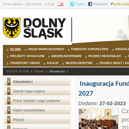
Strona główna
Dla mediów
e-Puap
BIP
Twitter
Facebook
Dla nies
SEJMIK
URZĄD MARSZAŁKOWSKI
FUNDUSZE EUROPEJSKIE
EDUKAC
PROJEKTY SPOŁECZNE
(NIE)PEŁNOSPRAWNI
ROZWÓJ REGIONALNY
TRANSPORT I DROGI
KOLEJE
BEZPIECZEŃSTWO
ROZWÓJ MIAST I A
DOLNY ŚLĄSK
Sejmik
Aktualności
Aktualności
Inauguracja Fund
Sejmik i jego organy
2027
Prace Sejmiku i jego organów
Dodano:
27-02-2023
Cz
Radni województwa
pr
Petycje
20