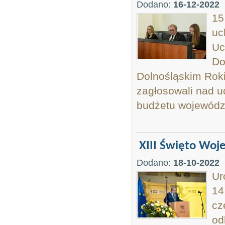
Dodano:
16-12-2022
15
uc
Uc
Do
Dolnośląskim Rok
zagłosowali nad u
budżetu województ
XIII Święto Woj
Dodano:
18-10-2022
Ur
14
cz
od