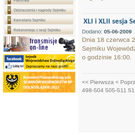
Patronaty
Odznaczenia i nagrody Sejmiku
XLI i XLII sesj
Kancelaria Sejmiku
Retransmisje z sesji Sejmiku
Dodano:
05-06-2009
Dnia 18 czerwca 2
Sejmiku Województ
o godzinie 16:00.
<< Pierwsza
< Popr
498-504
505-511
51