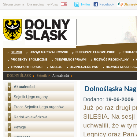
Strona główna
Dla mediów
e-Puap
BIP
Twitter
Facebook
Dla nies
SEJMIK
URZĄD MARSZAŁKOWSKI
FUNDUSZE EUROPEJSKIE
EDUKAC
PROJEKTY SPOŁECZNE
(NIE)PEŁNOSPRAWNI
ROZWÓJ REGIONALNY
TRANSPORT I DROGI
KOLEJE
BEZPIECZEŃSTWO
ROZWÓJ MIAST I A
DOLNY ŚLĄSK
Sejmik
Aktualności
Aktualności
Dolnośląska Nag
Sejmik i jego organy
Dodano:
19-06-2009
Już po raz drugi 
Prace Sejmiku i jego organów
SILESIA. Na sesji
Radni województwa
uchwalili, że w ty
Petycje
Legnicy oraz Pan 