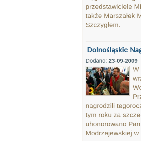
przedstawiciele M
także Marszałek 
Szczygłem.
Dolnośląskie Na
Dodano:
23-09-2009
W 
wr
Wo
Pr
nagrodzili tegoro
tym roku za szcze
uhonorowano Pana
Modrzejewskiej w 