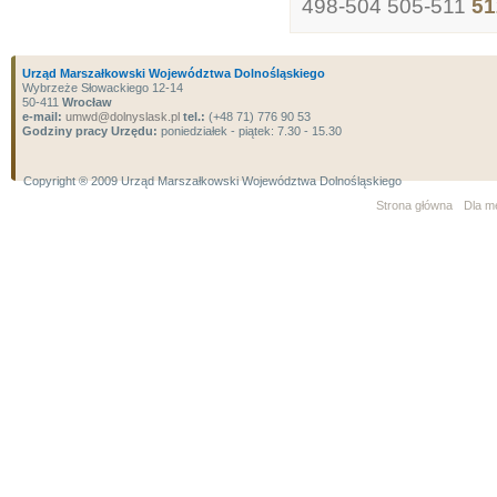
498-504
505-511
51
Urząd Marszałkowski Województwa Dolnośląskiego
Wybrzeże Słowackiego 12-14
50-411
Wrocław
e-mail:
umwd@dolnyslask.pl
tel.:
(+48 71) 776 90 53
Godziny pracy Urzędu:
poniedziałek - piątek: 7.30 - 15.30
Copyright ® 2009 Urząd Marszałkowski Województwa Dolnośląskiego
Strona główna
Dla m