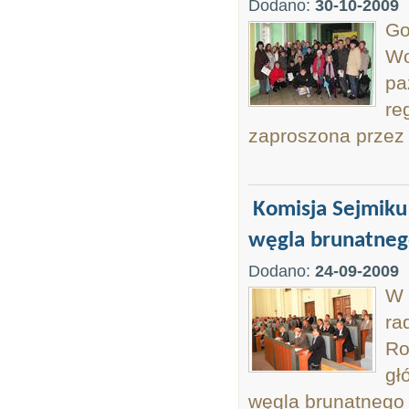
Dodano:
30-10-2009
Go
Wo
pa
re
zaproszona przez 
Komisja Sejmiku
węgla brunatne
Dodano:
24-09-2009
W 
ra
Ro
gł
węgla brunatnego 