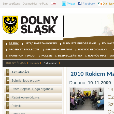
Strona główna
Dla mediów
e-Puap
BIP
Twitter
Facebook
Dla nies
SEJMIK
URZĄD MARSZAŁKOWSKI
FUNDUSZE EUROPEJSKIE
EDUKAC
PROJEKTY SPOŁECZNE
(NIE)PEŁNOSPRAWNI
ROZWÓJ REGIONALNY
TRANSPORT I DROGI
KOLEJE
BEZPIECZEŃSTWO
ROZWÓJ MIAST I A
DOLNY ŚLĄSK
Sejmik
Aktualności
Aktualności
2010 Rokiem Ma
Sejmik i jego organy
Dodano:
19-11-2009
19
Prace Sejmiku i jego organów
Cz
Radni województwa
Sz
Petycje
Or