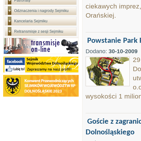
Patronaty
ciekawych imprez,
Odznaczenia i nagrody Sejmiku
Orańskiej.
Kancelaria Sejmiku
Retransmisje z sesji Sejmiku
Powstanie Park
Dodano:
30-10-2009
29
Do
ut
o.
wysokości 1 milion
Goście z zagran
Dolnośląskiego