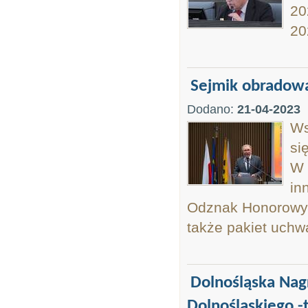
20
20
Sejmik obradowa
Dodano:
21-04-2023
Ws
si
W 
in
Odznak Honorowyc
także pakiet uchw
Dolnośląska Nag
Dolnośląskiego -