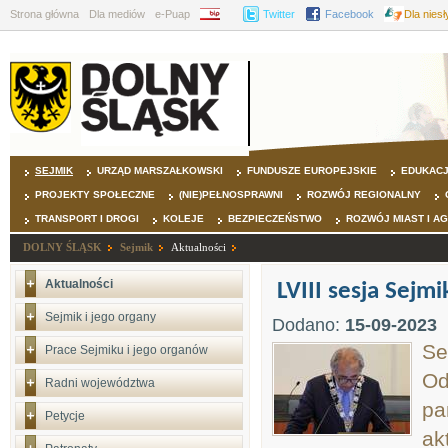
Strona główna
Dla mediów
e-Puap
BIP
Twitter
Facebook
Dla nies
SEJMIK
URZĄD MARSZAŁKOWSKI
FUNDUSZE EUROPEJSKIE
EDUKAC
PROJEKTY SPOŁECZNE
(NIE)PEŁNOSPRAWNI
ROZWÓJ REGIONALNY
TRANSPORT I DROGI
KOLEJE
BEZPIECZEŃSTWO
ROZWÓJ MIAST I A
DOLNY ŚLĄSK
Sejmik
Aktualności
Aktualności
LVIII sesja Sej
Sejmik i jego organy
Dodano:
15-09-2023
Se
Prace Sejmiku i jego organów
Od
Radni województwa
pa
Petycje
ak