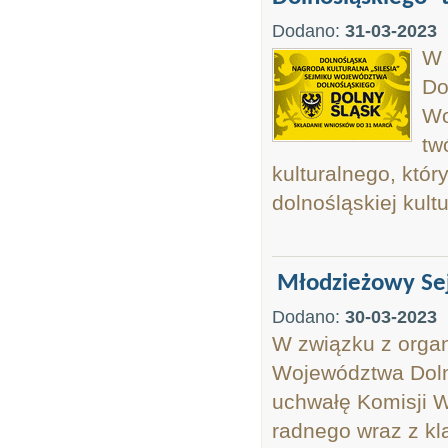
Dodano:
31-03-2023
W 
Do
Wo
tw
kulturalnego, któ
dolnośląskiej kult
Młodzieżowy Se
Dodano:
30-03-2023
W związku z orga
Województwa Doln
uchwałę Komisji W
radnego wraz z kl