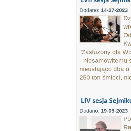
LVII sesja Sejmi
Dodano:
14-07-2023
Dz
wr
Od
Kw
"Zasłużony dla W
- niesamowitemu sp
nieustająco dba o 
250 ton śmieci, ni
LIV sesja Sejmik
Dodano:
19-05-2023
Po
Ra