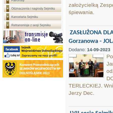
Patronaty
założycielką Zespo
Odznaczenia i nagrody Sejmiku
śpiewania.
Kancelaria Sejmiku
Retransmisje z sesji Sejmiku
ZASŁUŻONA DLA
Gorzanowa - JO
Dodano:
14-09-2023
Po
Ja
o
DO
TERLECKIEJ. Wni
Jerzy Dec.