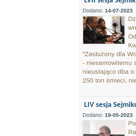
LVII sesja Sejmi
Dodano:
14-07-2023
Dz
wr
Od
Kw
"Zasłużony dla W
- niesamowitemu sp
nieustająco dba o 
250 ton śmieci, ni
LIV sesja Sejmik
Dodano:
19-05-2023
Po
Ra