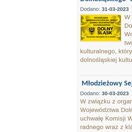
Dodano:
31-03-2023
W 
Do
Wo
tw
kulturalnego, któ
dolnośląskiej kult
Młodzieżowy Se
Dodano:
30-03-2023
W związku z orga
Województwa Doln
uchwałę Komisji W
radnego wraz z kl