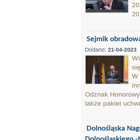
20
20
Sejmik obradowa
Dodano:
21-04-2023
Ws
si
W 
in
Odznak Honorowyc
także pakiet uchw
Dolnośląska Nag
Dolnośląskiego -