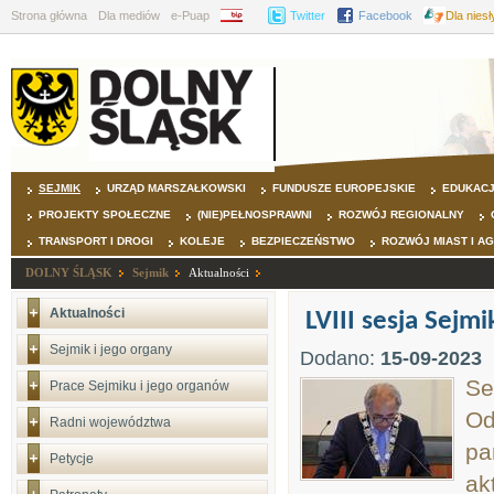
Strona główna
Dla mediów
e-Puap
BIP
Twitter
Facebook
Dla nies
SEJMIK
URZĄD MARSZAŁKOWSKI
FUNDUSZE EUROPEJSKIE
EDUKAC
PROJEKTY SPOŁECZNE
(NIE)PEŁNOSPRAWNI
ROZWÓJ REGIONALNY
TRANSPORT I DROGI
KOLEJE
BEZPIECZEŃSTWO
ROZWÓJ MIAST I A
DOLNY ŚLĄSK
Sejmik
Aktualności
Aktualności
LVIII sesja Sej
Sejmik i jego organy
Dodano:
15-09-2023
Se
Prace Sejmiku i jego organów
Od
Radni województwa
pa
Petycje
ak