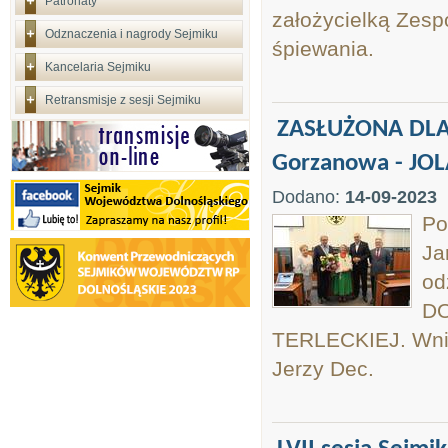
Patronaty
założycielką Zespo
Odznaczenia i nagrody Sejmiku
śpiewania.
Kancelaria Sejmiku
Retransmisje z sesji Sejmiku
ZASŁUŻONA DLA
Gorzanowa - JO
Dodano:
14-09-2023
Po
Ja
o
DO
TERLECKIEJ. Wni
Jerzy Dec.