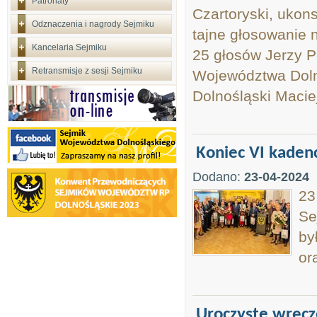
Patronaty
Czartoryski, ukon
Odznaczenia i nagrody Sejmiku
tajne głosowanie
Kancelaria Sejmiku
25 głosów Jerzy 
Retransmisje z sesji Sejmiku
Województwa Doln
Dolnośląski Maciej
Koniec VI kaden
Dodano:
23-04-2024
23
Se
by
or
Uroczyste wręcz