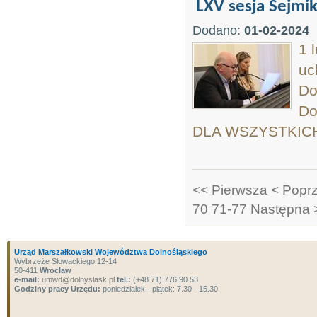
LXV sesja Sejmi
Dodano:
01-02-2024
1 
uc
Do
Do
DLA WSZYSTKICH
<< Pierwsza
< Popr
70
71-77
Następna 
Urząd Marszałkowski Województwa Dolnośląskiego
Wybrzeże Słowackiego 12-14
50-411
Wrocław
e-mail:
umwd@dolnyslask.pl
tel.:
(+48 71) 776 90 53
Godziny pracy Urzędu:
poniedziałek - piątek: 7.30 - 15.30