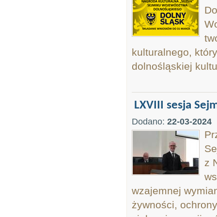
Do
Wo
tw
kulturalnego, któ
dolnośląskiej kult
LXVIII sesja Sej
Dodano:
22-03-2024
Pr
Se
z 
ws
wzajemnej wymian
żywności, ochrony