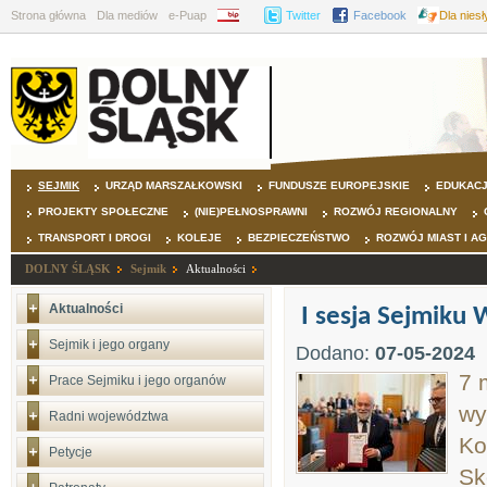
Strona główna
Dla mediów
e-Puap
BIP
Twitter
Facebook
Dla nies
SEJMIK
URZĄD MARSZAŁKOWSKI
FUNDUSZE EUROPEJSKIE
EDUKAC
PROJEKTY SPOŁECZNE
(NIE)PEŁNOSPRAWNI
ROZWÓJ REGIONALNY
TRANSPORT I DROGI
KOLEJE
BEZPIECZEŃSTWO
ROZWÓJ MIAST I A
DOLNY ŚLĄSK
Sejmik
Aktualności
Aktualności
I sesja Sejmiku
Sejmik i jego organy
Dodano:
07-05-2024
7 
Prace Sejmiku i jego organów
wy
Radni województwa
Ko
Petycje
Sk