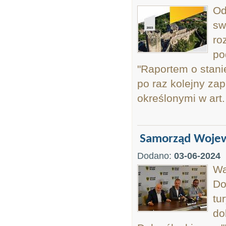
Od
sw
ro
po
"Raportem o stani
po raz kolejny za
określonymi w art
Samorząd Wojew
Dodano:
03-06-2024
Wa
Do
tu
do