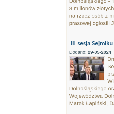
Dolnośląskiego - 
8 milionów złotych
na rzecz osób z n
prasowej ogłosili
III sesja Sejmiku
Dodano:
29-05-2024
Dn
Se
pr
Wi
Dolnośląskiego or
Województwa Doln
Marek Łapiński, D