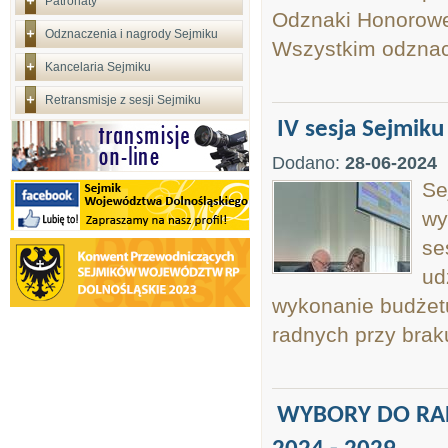
Patronaty
Odznaki Honorowe
Odznaczenia i nagrody Sejmiku
Wszystkim odznac
Kancelaria Sejmiku
Retransmisje z sesji Sejmiku
IV sesja Sejmiku
Dodano:
28-06-2024
Se
wy
se
ud
wykonanie budżetu
radnych przy brak
WYBORY DO RA