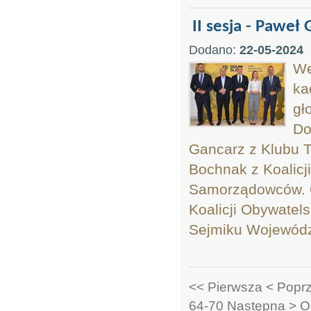
II sesja - Pawe
Dodano:
22-05-2024
We
ka
gł
Do
Gancarz z Klubu 
Bochnak z Koalicj
Samorządowców. C
Koalicji Obywatels
Sejmiku Województ
<< Pierwsza
< Popr
64-70
Następna >
O