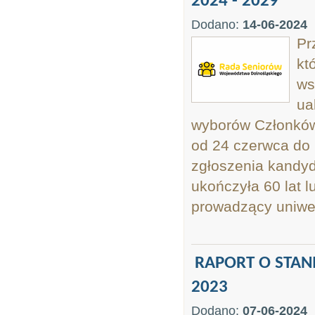
2024 - 2029
Dodano:
14-06-2024
Pr
kt
ws
ua
wyborów Członków
od 24 czerwca do 
zgłoszenia kandyd
ukończyła 60 lat 
prowadzący uniwers
RAPORT O STA
2023
Dodano:
07-06-2024