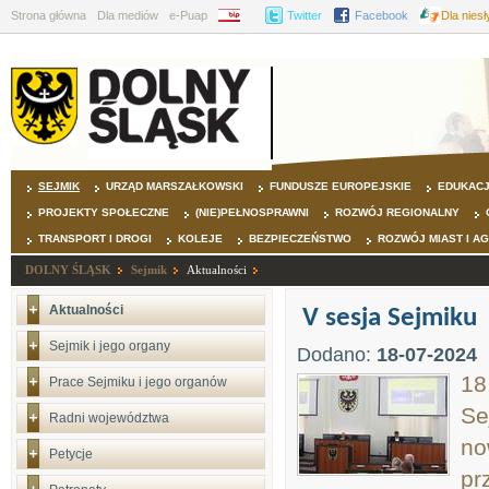
Strona główna
Dla mediów
e-Puap
BIP
Twitter
Facebook
Dla nies
SEJMIK
URZĄD MARSZAŁKOWSKI
FUNDUSZE EUROPEJSKIE
EDUKAC
PROJEKTY SPOŁECZNE
(NIE)PEŁNOSPRAWNI
ROZWÓJ REGIONALNY
TRANSPORT I DROGI
KOLEJE
BEZPIECZEŃSTWO
ROZWÓJ MIAST I A
DOLNY ŚLĄSK
Sejmik
Aktualności
Aktualności
V sesja Sejmiku
Sejmik i jego organy
Dodano:
18-07-2024
18
Prace Sejmiku i jego organów
Se
Radni województwa
no
Petycje
pr