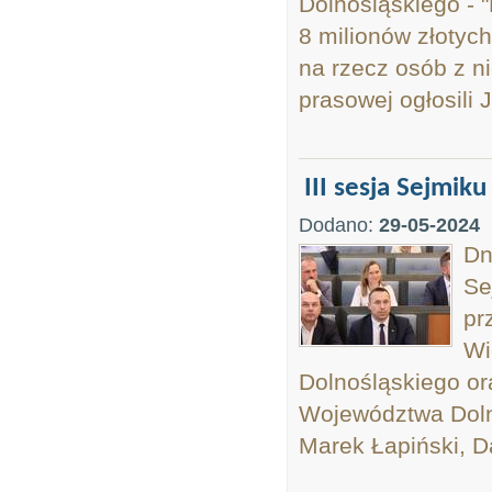
Dolnośląskiego - 
8 milionów złotych
na rzecz osób z n
prasowej ogłosili
III sesja Sejmiku
Dodano:
29-05-2024
Dn
Se
pr
Wi
Dolnośląskiego or
Województwa Doln
Marek Łapiński, D