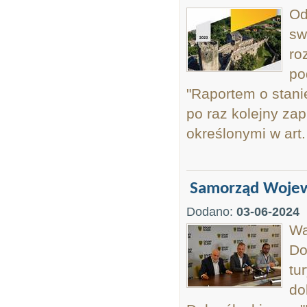
Od
sw
ro
po
"Raportem o stani
po raz kolejny za
określonymi w art
Samorząd Wojew
Dodano:
03-06-2024
Wa
Do
tu
do