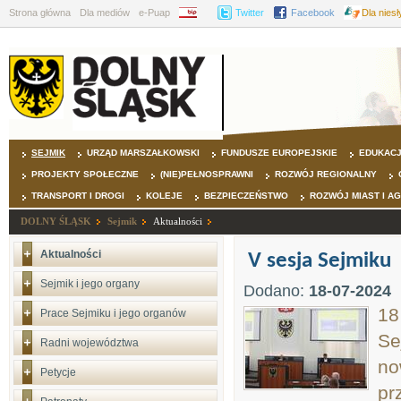
Strona główna
Dla mediów
e-Puap
BIP
Twitter
Facebook
Dla nies
SEJMIK
URZĄD MARSZAŁKOWSKI
FUNDUSZE EUROPEJSKIE
EDUKAC
PROJEKTY SPOŁECZNE
(NIE)PEŁNOSPRAWNI
ROZWÓJ REGIONALNY
TRANSPORT I DROGI
KOLEJE
BEZPIECZEŃSTWO
ROZWÓJ MIAST I A
DOLNY ŚLĄSK
Sejmik
Aktualności
Aktualności
V sesja Sejmiku
Sejmik i jego organy
Dodano:
18-07-2024
18
Prace Sejmiku i jego organów
Se
Radni województwa
no
Petycje
pr