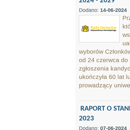
2024 - 2029
Dodano:
14-06-2024
Pr
kt
ws
ua
wyborów Członków
od 24 czerwca do 
zgłoszenia kandyd
ukończyła 60 lat 
prowadzący uniwers
RAPORT O STA
2023
Dodano:
07-06-2024