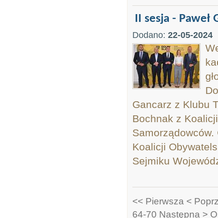
II sesja - Pawe
Dodano:
22-05-2024
We
ka
gł
Do
Gancarz z Klubu 
Bochnak z Koalicj
Samorządowców. C
Koalicji Obywatels
Sejmiku Województ
<< Pierwsza
< Popr
64-70
Następna >
O