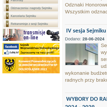
Patronaty
Odznaki Honorowe
Odznaczenia i nagrody Sejmiku
Wszystkim odznac
Kancelaria Sejmiku
Retransmisje z sesji Sejmiku
IV sesja Sejmiku
Dodano:
28-06-2024
Se
wy
se
ud
wykonanie budżetu
radnych przy brak
WYBORY DO RA