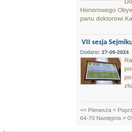
Do
Honorowego Obyw
panu doktorowi Ka
VII sesja Sejmik
Dodano:
27-09-2024
Ra
po
po
zł
<< Pierwsza
< Popr
64-70
Następna >
O