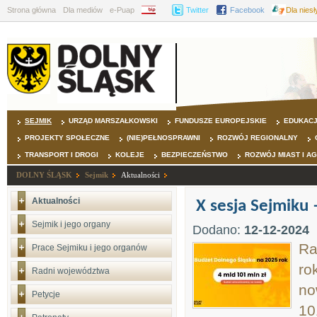
Strona główna
Dla mediów
e-Puap
BIP
Twitter
Facebook
Dla nies
SEJMIK
URZĄD MARSZAŁKOWSKI
FUNDUSZE EUROPEJSKIE
EDUKAC
PROJEKTY SPOŁECZNE
(NIE)PEŁNOSPRAWNI
ROZWÓJ REGIONALNY
TRANSPORT I DROGI
KOLEJE
BEZPIECZEŃSTWO
ROZWÓJ MIAST I A
DOLNY ŚLĄSK
Sejmik
Aktualności
Aktualności
X sesja Sejmiku
Sejmik i jego organy
Dodano:
12-12-2024
Ra
Prace Sejmiku i jego organów
ro
Radni województwa
no
Petycje
10