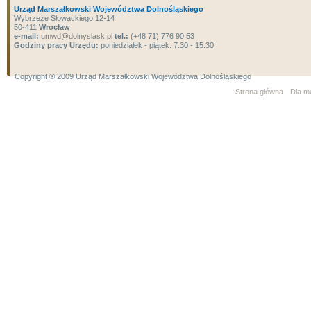
Urząd Marszałkowski Województwa Dolnośląskiego
Wybrzeże Słowackiego 12-14
50-411
Wrocław
e-mail:
umwd@dolnyslask.pl
tel.:
(+48 71) 776 90 53
Godziny pracy Urzędu:
poniedziałek - piątek: 7.30 - 15.30
Copyright ® 2009 Urząd Marszałkowski Województwa Dolnośląskiego
Strona główna
Dla m