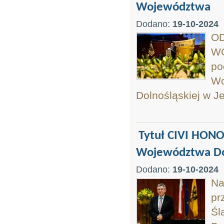
Województwa
Dodano:
19-10-2024
O
WO
po
Wo
Dolnośląskiej w Je
Tytuł CIVI HONOR
Województwa Do
Dodano:
19-10-2024
Na
pr
Śl