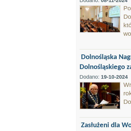
Dodano:
08-11-2024
Po
Do
kt
wo
Dolnośląska Nag
Dolnośląskiego z
Dodano:
19-10-2024
Wr
ro
Do
Zasłużeni dla W