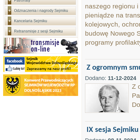
Patronaty
naszego regionu i
Odznaczenia i nagrody Sejmiku
pieniądze na trans
Kancelaria Sejmiku
kolejowych, ochro
Retransmisje z sesji Sejmiku
budowę Nowego Sz
programy profilakty
Z ogromnym sm
Dodano:
11-12-2024
Z 
Pa
Do
IX sesja Sejmiku