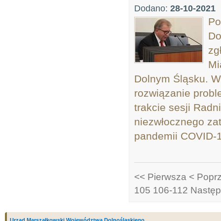
Dodano:
28-10-2021
Po
Do
zg
Mi
Dolnym Śląsku. W
rozwiązanie probl
trakcie sesji Radn
niezwłocznego za
pandemii COVID-19
<< Pierwsza
< Popr
105
106-112
Następ
Urząd Marszałkowski Województwa Dolnośląskiego