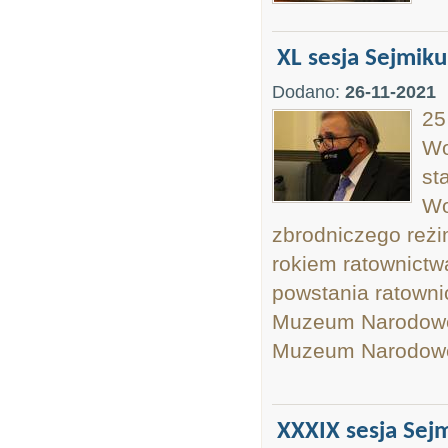
XL sesja Sejmiku
Dodano:
26-11-2021
25
Wo
st
Wo
zbrodniczego reżi
rokiem ratownictw
powstania ratowni
Muzeum Narodowego
Muzeum Narodowe
XXXIX sesja Sej