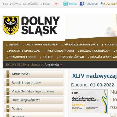
Strona główna
Dla mediów
e-Puap
BIP
Twitter
Facebook
Dla nies
SEJMIK
URZĄD MARSZAŁKOWSKI
FUNDUSZE EUROPEJSKIE
EDUKAC
PROJEKTY SPOŁECZNE
(NIE)PEŁNOSPRAWNI
ROZWÓJ REGIONALNY
TRANSPORT I DROGI
KOLEJE
BEZPIECZEŃSTWO
ROZWÓJ MIAST I A
DOLNY ŚLĄSK
Sejmik
Aktualności
Aktualności
XLIV nadzwyczaj
Sejmik i jego organy
Dodano:
01-03-2022
Na
Prace Sejmiku i jego organów
Do
Radni województwa
ro
Petycje
Le