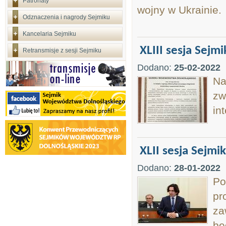
Patronaty
wojny w Ukrainie.
Odznaczenia i nagrody Sejmiku
Kancelaria Sejmiku
XLIII sesja Sejmi
Retransmisje z sesji Sejmiku
Dodano:
25-02-2022
Na
zw
in
XLII sesja Sejmi
Dodano:
28-01-2022
Po
pr
za
bę