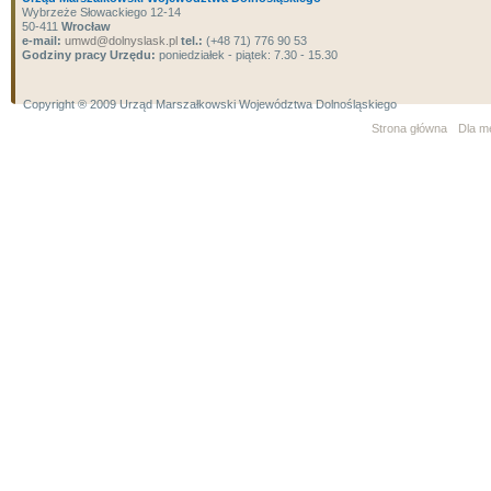
Wybrzeże Słowackiego 12-14
50-411
Wrocław
e-mail:
umwd@dolnyslask.pl
tel.:
(+48 71) 776 90 53
Godziny pracy Urzędu:
poniedziałek - piątek: 7.30 - 15.30
Copyright ® 2009 Urząd Marszałkowski Województwa Dolnośląskiego
Strona główna
Dla m