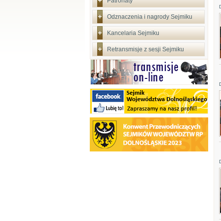
Patronaty
Odznaczenia i nagrody Sejmiku
Kancelaria Sejmiku
Retransmisje z sesji Sejmiku