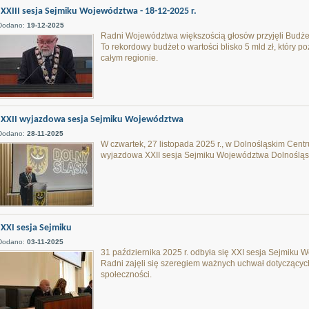
XXIII sesja Sejmiku Województwa - 18-12-2025 r.
Dodano:
19-12-2025
Radni Województwa większością głosów przyjęli Budże
To rekordowy budżet o wartości blisko 5 mld zł, który po
całym regionie.
XXII wyjazdowa sesja Sejmiku Województwa
Dodano:
28-11-2025
W czwartek, 27 listopada 2025 r., w Dolnośląskim Cent
wyjazdowa XXII sesja Sejmiku Województwa Dolnośląs
XXI sesja Sejmiku
Dodano:
03-11-2025
31 października 2025 r. odbyła się XXI sesja Sejmiku 
Radni zajęli się szeregiem ważnych uchwał dotyczącyc
społeczności.