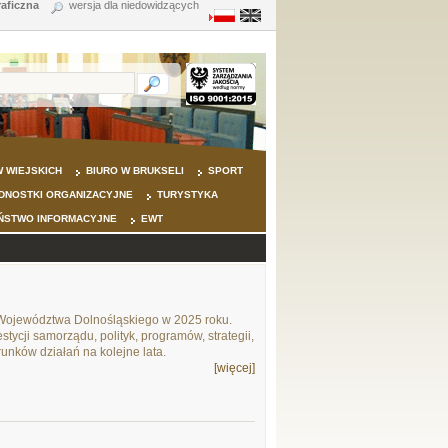
raficzna
wersja dla niedowidzących
 WIEJSKICH
BIURO W BRUKSELI
SPORT
DNOSTKI ORGANIZACYJNE
TURYSTYKA
ŃSTWO INFORMACYJNE
EWT
Województwa Dolnośląskiego w 2025 roku.
tycji samorządu, polityk, programów, strategii,
unków działań na kolejne lata.
[więcej]