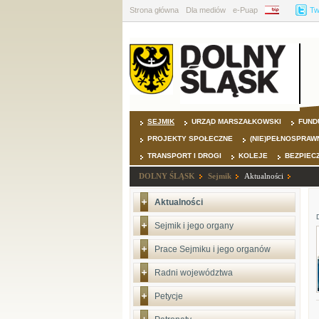
Strona główna
Dla mediów
e-Puap
BIP
Tw
SEJMIK
URZĄD MARSZAŁKOWSKI
FUND
PROJEKTY SPOŁECZNE
(NIE)PEŁNOSPRAW
TRANSPORT I DROGI
KOLEJE
BEZPIEC
DOLNY ŚLĄSK
Sejmik
Aktualności
Aktualności
Sejmik i jego organy
Prace Sejmiku i jego organów
Radni województwa
Petycje