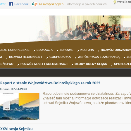
wersja g
itter
Facebook
Dla niesłyszących
Informacja o plikach cookies
USZE EUROPEJSKIE
EDUKACJA
ZDROWIE
KULTURA
ROZWÓJ OBSZARÓW
NI
ROZWÓJ REGIONALNY
GOSPODARKA
WSPÓŁPRACA Z ZAGRANICĄ
JE
ZEŃSTWO
ROZWÓJ MIAST I AGLOMERACJI
MŁODY DOLNY ŚLĄSK
SPOŁECZE
Raport o stanie Województwa Dolnośląskiego za rok 2025
Dodano:
07-04-2026
Raport obejmuje podsumowanie działalności Zarządu 
Znaleźć tam można informacje dotyczące realizacji inwes
uchwał Sejmiku Województwa, a także planów oraz kier
XXVI sesja Sejmiku