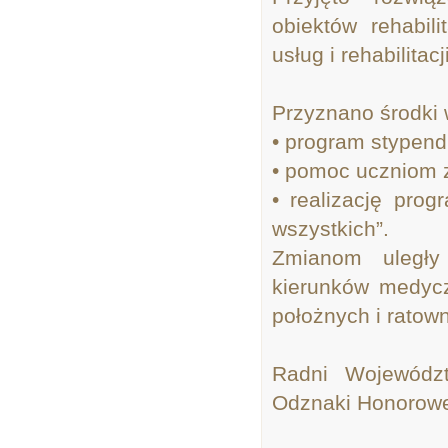
obiektów rehabil
usług i rehabilita
Przyznano środki 
• program stypendi
• pomoc uczniom 
• realizację pro
wszystkich”.
Zmianom uległy
kierunków medyczn
położnych i rato
Radni Województ
Odznaki Honorowe