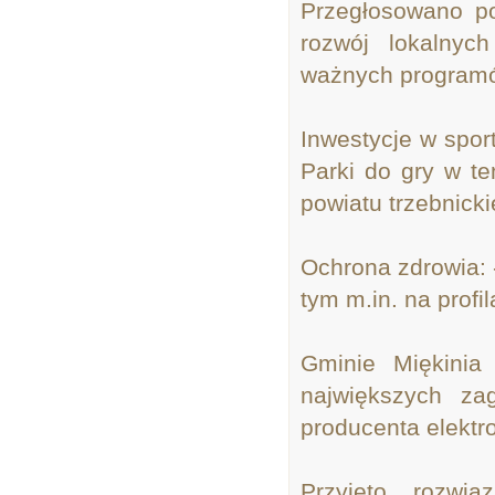
Przegłosowano po
rozwój lokalnych
ważnych programó
Inwestycje w spor
Parki do gry w te
powiatu trzebnick
Ochrona zdrowia: 
tym m.in. na prof
Gminie Miękinia 
największych za
producenta elektr
Przyjęto rozwią