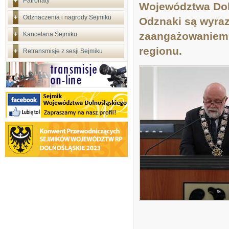
Patronaty
Województwa Dol
Odznaczenia i nagrody Sejmiku
Odznaki są wyraz
zaangażowaniem p
Kancelaria Sejmiku
regionu.
Retransmisje z sesji Sejmiku