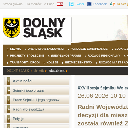
Strona główna
Dla mediów
e-Puap
BIP
Twitter
Facebook
Dla nies
SEJMIK
URZĄD MARSZAŁKOWSKI
FUNDUSZE EUROPEJSKIE
EDUKAC
PROJEKTY SPOŁECZNE
(NIE)PEŁNOSPRAWNI
ROZWÓJ REGIONALNY
TRANSPORT I DROGI
KOLEJE
BEZPIECZEŃSTWO
ROZWÓJ MIAST I A
DOLNY ŚLĄSK
Sejmik
Aktualności
Aktualności
XXVIII sesja Sejmiku Woj
Sejmik i jego organy
26.06.2026 10:10
Prace Sejmiku i jego organów
Radni Województ
Radni województwa
decyzji dla mies
Petycje
została również 