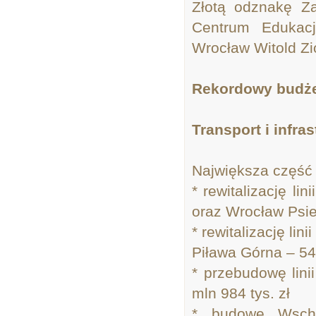
Złotą odznakę Z
Centrum Edukacj
Wrocław Witold Z
R
ekordowy budżet
Transport i infra
Największa część b
* rewitalizację li
oraz Wrocław Psie
* rewitalizację li
Piława Górna – 54
* przebudowę lin
mln 984 tys. zł
* budowę Wscho