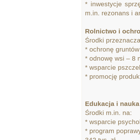
* inwestycje sprz
m.in. rezonans i a
Rolnictwo i ochro
Środki przeznacza
* ochronę gruntów 
* odnowę wsi – 8 
* wsparcie pszczel
* promocję produk
Edukacja i nauka 
Środki m.in. na:
* wsparcie psychol
* program poprawy
342 tys. zł