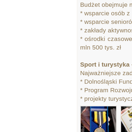
Budżet obejmuje m
* wsparcie osób z
* wsparcie senior
* zakłady aktywno
* ośrodki czasowe
mln 500 tys. zł
Sport i turystyka 
Najważniejsze zad
* Dolnośląski Fun
* Program Rozwoju 
* projekty turysty