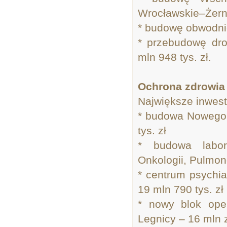
Wrocławskie–Żerni
* budowę obwodnic
* przebudowę dro
mln 948 tys. zł.
Ochrona zdrowia 
Największe inwest
* budowa Nowego 
tys. zł
* budowa labor
Onkologii, Pulmono
* centrum psychia
19 mln 790 tys. zł
* nowy blok ope
Legnicy – 16 mln 