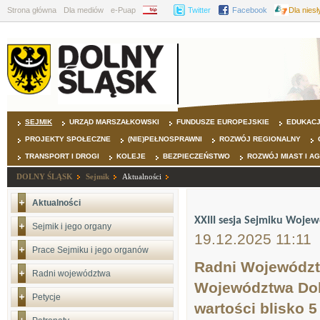
Strona główna
Dla mediów
e-Puap
BIP
Twitter
Facebook
Dla nies
SEJMIK
URZĄD MARSZAŁKOWSKI
FUNDUSZE EUROPEJSKIE
EDUKAC
PROJEKTY SPOŁECZNE
(NIE)PEŁNOSPRAWNI
ROZWÓJ REGIONALNY
TRANSPORT I DROGI
KOLEJE
BEZPIECZEŃSTWO
ROZWÓJ MIAST I A
DOLNY ŚLĄSK
Sejmik
Aktualności
Aktualności
XXIII sesja Sejmiku Wojew
Sejmik i jego organy
19.12.2025 11:11
Prace Sejmiku i jego organów
Radni Województw
Radni województwa
Województwa Doln
Petycje
wartości blisko 5