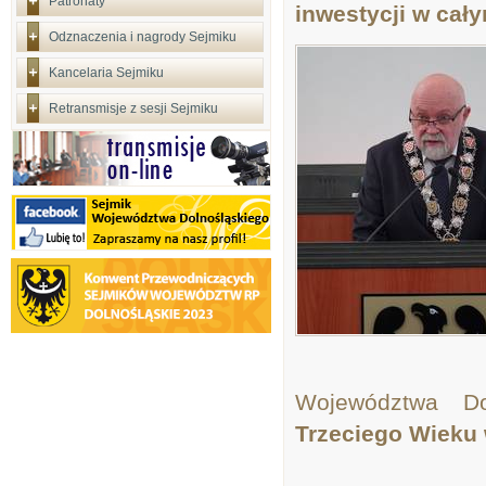
Patronaty
inwestycji w cały
Odznaczenia i nagrody Sejmiku
Kancelaria Sejmiku
Retransmisje z sesji Sejmiku
Województwa D
Trzeciego Wieku