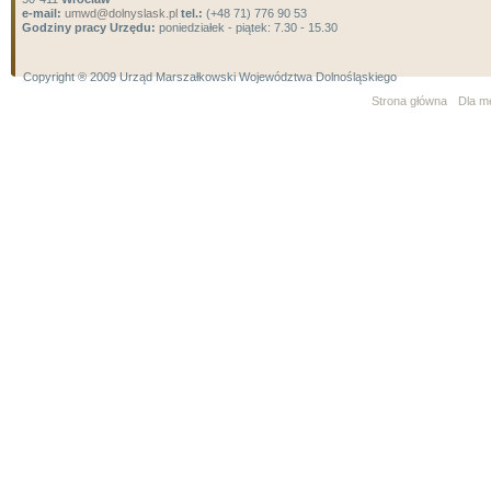
e-mail:
umwd@dolnyslask.pl
tel.:
(+48 71) 776 90 53
Godziny pracy Urzędu:
poniedziałek - piątek: 7.30 - 15.30
Copyright ® 2009 Urząd Marszałkowski Województwa Dolnośląskiego
Strona główna
Dla m