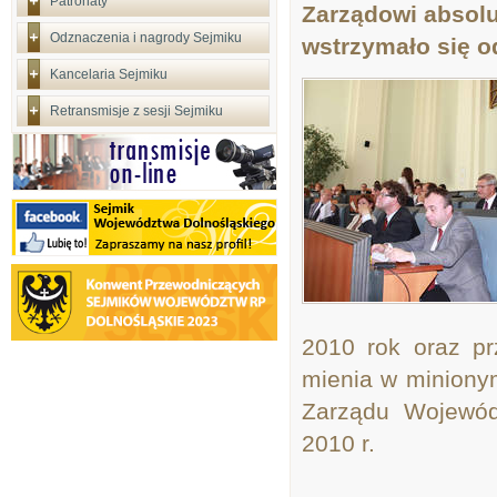
Patronaty
Zarządowi absolu
Odznaczenia i nagrody Sejmiku
wstrzymało się o
Kancelaria Sejmiku
Retransmisje z sesji Sejmiku
2010 rok oraz pr
mienia w minionym
Zarządu Wojewód
2010 r.