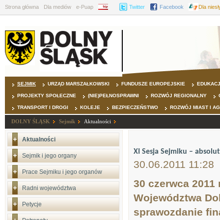
Strona główna
Dla mediów
e-Puap
BIP
Twitter
Facebook
Dla nies
SEJMIK
URZĄD MARSZAŁKOWSKI
FUNDUSZE EUROPEJSKIE
EDUKAC
PROJEKTY SPOŁECZNE
(NIE)PEŁNOSPRAWNI
ROZWÓJ REGIONALNY
TRANSPORT I DROGI
KOLEJE
BEZPIECZEŃSTWO
ROZWÓJ MIAST I A
DOLNY ŚLĄSK
Sejmik
Aktualności
Aktualności
XI Sesja Sejmiku – absolu
Sejmik i jego organy
30.06.2011 11:28
Prace Sejmiku i jego organów
30 czerwca 2011 
Radni województwa
Województwa Dol
Petycje
sprawozdanie fin