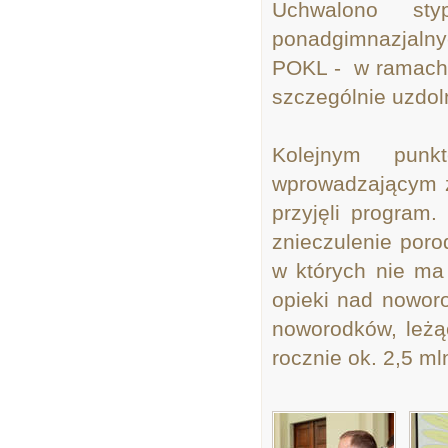
Uchwalono sty
ponadgimnazjaln
POKL - w ramach 
szczególnie uzdol
Kolejnym pun
wprowadzającym z
przyjęli program.
znieczulenie poro
w których nie ma
opieki nad noworo
noworodków, leżą
rocznie ok. 2,5 mln