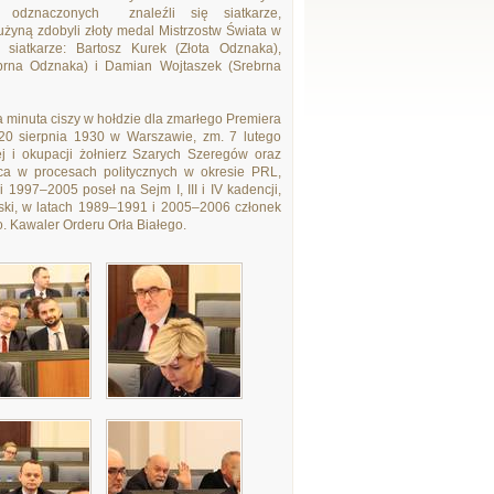
 odznaczonych znaleźli się siatkarze,
użyną zdobyli złoty medal Mistrzostw Świata w
siatkarze: Bartosz Kurek (Złota Odznaka),
brna Odznaka) i Damian Wojtaszek (Srebrna
 minuta ciszy w hołdzie dla zmarłego Premiera
 20 sierpnia 1930 w Warszawie, zm. 7 lutego
ej i okupacji żołnierz Szarych Szeregów oraz
ńca w procesach politycznych w okresie PRL,
997–2005 poseł na Sejm I, III i IV kadencji,
ski, w latach 1989–1991 i 2005–2006 członek
 Kawaler Orderu Orła Białego.