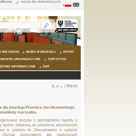
raficzna
wersja dla niedowidzących
 WIEJSKICH
BIURO W BRUKSELI
SPORT
DNOSTKI ORGANIZACYJNE
TURYSTYKA
ŃSTWO INFORMACYJNE
EWT
A
|
Więcej
A
A
zie dla zmarłego Premiera Jan Olszewskiego.
omunikaty marszałka.
głosowali decyzje o sporządzeniu raportu o
ry będzie składową do udzielenia absolutorium
twa w czerwcu br. Zdecydowano o nadaniu
h Odznak Honorowych dla zasłużonych