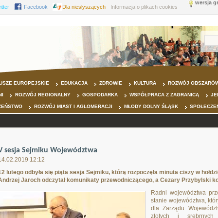
wersja g
itter
Facebook
Dla niesłyszących
Informacja o plikach cookies
USZE EUROPEJSKIE
EDUKACJA
ZDROWIE
KULTURA
ROZWÓJ OBSZARÓW
NI
ROZWÓJ REGIONALNY
GOSPODARKA
WSPÓŁPRACA Z ZAGRANICĄ
JE
ZEŃSTWO
ROZWÓJ MIAST I AGLOMERACJI
MŁODY DOLNY ŚLĄSK
SPOŁECZE
V sesja Sejmiku Województwa
14.02.2019 12:12
12 lutego odbyła się piąta sesja Sejmiku, którą rozpoczęła minuta ciszy w hołd
Andrzej Jaroch odczytał komunikaty przewodniczącego, a Cezary Przybylski k
Radni województwa prze
stanie województwa, któ
dla Zarządu Wojewódz
złotych i srebrnyc