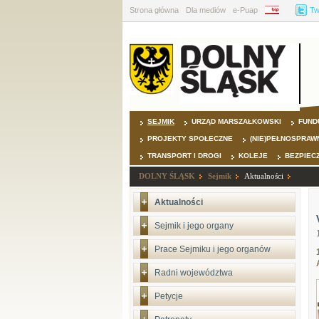
Strona główna
Dla mediów
e-Puap
BIP
Tw
SEJMIK
URZĄD MARSZAŁKOWSKI
FUND
PROJEKTY SPOŁECZNE
(NIE)PEŁNOSPRAW
TRANSPORT I DROGI
KOLEJE
BEZPIEC
DOLNY ŚLĄSK
Sejmik
Aktualności
Aktualności
Sejmik i jego organy
Prace Sejmiku i jego organów
Radni województwa
Petycje