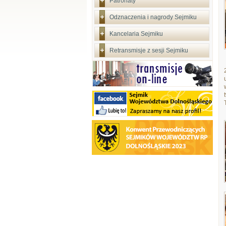
Patronaty
Odznaczenia i nagrody Sejmiku
Kancelaria Sejmiku
Retransmisje z sesji Sejmiku