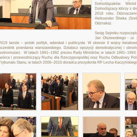
Dolnoślązaków. Wśród
Dolnoślązacy którzy z dr
2018 roku. Odznaczeni 
Aleksander Śliwka (Sre
Odznaka).
Sesję Sejmiku rozpoczęła
Jan Olszewskiego - ur.
2019 tamże – polski polityk, adwokat i publicysta. W okresie II wojny światow
uczestnik powstania warszawskiego. Działacz opozycji demokratycznej i obro
wolnomularz. W latach 1991–1992 prezes Rady Ministrów, w latach 1991–1993 i 1
twórca i przewodniczący Ruchu dla Rzeczypospolitej oraz Ruchu Odbudowy Pol
Trybunału Stanu, w latach 2006–2010 doradca prezydenta RP Lecha Kaczyńskiego.